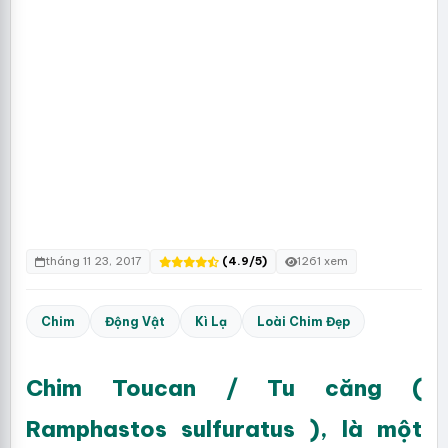
tháng 11 23, 2017
(4.9/5)
1261 xem
Chim
Động Vật
Kì Lạ
Loài Chim Đẹp
Chim Toucan / Tu căng (
Ramphastos sulfuratus ), là một