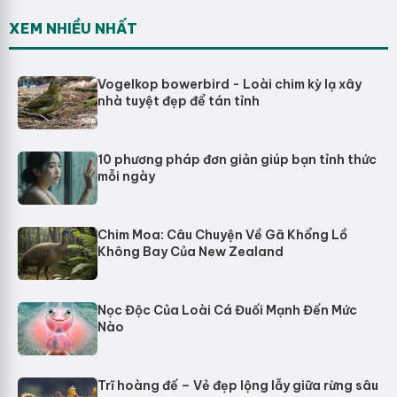
XEM NHIỀU NHẤT
Vogelkop bowerbird - Loài chim kỳ lạ xây
nhà tuyệt đẹp để tán tỉnh
10 phương pháp đơn giản giúp bạn tỉnh thức
mỗi ngày
Chim Moa: Câu Chuyện Về Gã Khổng Lồ
Không Bay Của New Zealand
Nọc Độc Của Loài Cá Đuối Mạnh Đến Mức
Nào
Trĩ hoàng đế – Vẻ đẹp lộng lẫy giữa rừng sâu