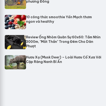
phương Đông
10 công thức smoothie Yến Mạch thơm
ngon và healthy
Review Ống Nhòm Quân Sự 60x60: Tầm Nhìn
3000m, "Mắt Thần" Trong Đêm Cho Dân
Phượt
Hươu Xạ (Musk Deer) – Loài Hươu Cổ Xưa Với
Cặp Răng Nanh Bí Ẩn