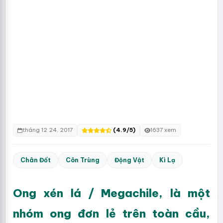
tháng 12 24, 2017
(4.9/5)
1637 xem
Chân Đốt
Côn Trùng
Động Vật
Kì Lạ
Ong xén lá / Megachile, là một
nhóm ong đơn lẻ trên toàn cầu,