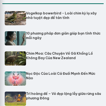
Vogelkop bowerbird - Loài chim kỳ lạ xây
nhà tuyệt đẹp để tán tỉnh
10 phương pháp đơn giản giúp bạn tỉnh thức
mỗi ngày
Chim Moa: Câu Chuyện Về Gã Khổng Lồ
Không Bay Của New Zealand
Nọc Độc Của Loài Cá Đuối Mạnh Đến Mức
Nào
Trĩ hoàng đế – Vẻ đẹp lộng lẫy giữa rừng sâu
phương Đông