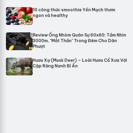
10 công thức smoothie Yến Mạch thơm
ngon và healthy
Review Ống Nhòm Quân Sự 60x60: Tầm Nhìn
3000m, "Mắt Thần" Trong Đêm Cho Dân
Phượt
Hươu Xạ (Musk Deer) – Loài Hươu Cổ Xưa Với
Cặp Răng Nanh Bí Ẩn