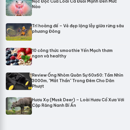
Nọc Độc Của Loài Cá Đuối Mạnh Đến Mức
Nào
Trĩ hoàng đế – Vẻ đẹp lộng lẫy giữa rừng sâu
phương Đông
10 công thức smoothie Yến Mạch thơm
ngon và healthy
Review Ống Nhòm Quân Sự 60x60: Tầm Nhìn
3000m, "Mắt Thần" Trong Đêm Cho Dân
Phượt
Hươu Xạ (Musk Deer) – Loài Hươu Cổ Xưa Với
Cặp Răng Nanh Bí Ẩn