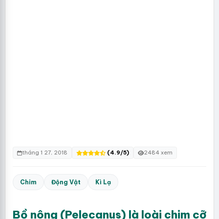
tháng 1 27, 2018
(4.9/5)
2484 xem
Chim
Động Vật
Kì Lạ
Bồ nông (Pelecanus) là loài chim cỡ