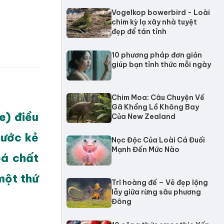
Vogelkop bowerbird - Loài
chim kỳ lạ xây nhà tuyệt
đẹp để tán tỉnh
10 phương pháp đơn giản
giúp bạn tỉnh thức mỗi ngày
Chim Moa: Câu Chuyện Về
Gã Khổng Lồ Không Bay
e) điều
Của New Zealand
rước kẻ
Nọc Độc Của Loài Cá Đuối
Mạnh Đến Mức Nào
oá chất
một thứ
Trĩ hoàng đế – Vẻ đẹp lộng
lẫy giữa rừng sâu phương
Đông