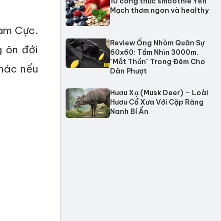
10 công thức smoothie Yến
Mạch thơm ngon và healthy
am Cực.
Review Ống Nhòm Quân Sự
 ôn đới
60x60: Tầm Nhìn 3000m,
"Mắt Thần" Trong Đêm Cho
khác nếu
Dân Phượt
Hươu Xạ (Musk Deer) – Loài
Hươu Cổ Xưa Với Cặp Răng
Nanh Bí Ẩn