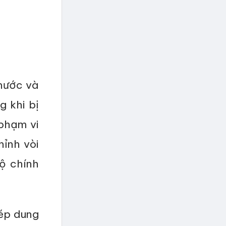
 nước và
g khi bị
phạm vi
ỉnh vòi
ộ chính
ép dung