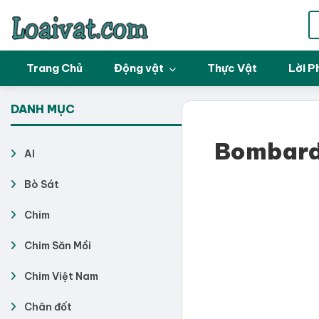
Trang Chủ
Động vật
Thực Vật
Lời P
DANH MỤC
Bombardi
AI
Bò Sát
Chim
Chim Săn Mồi
Chim Việt Nam
Chân đốt