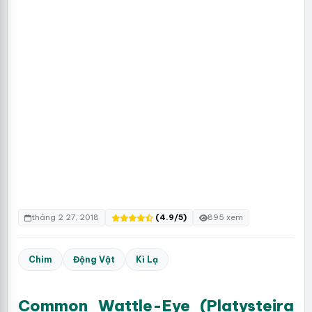
tháng 2 27, 2018
(4.9/5)
895 xem
Chim
Động Vật
Kì Lạ
Common Wattle-Eye (Platysteira