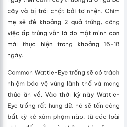
cây và bị trói chặt bởi tơ nhện. Chim
mẹ sẽ đẻ khoảng 2 quả trứng, công
việc ấp trứng vẫn là do một mình con
mái thực hiện trong khoảng 16-18
ngày.
Common Wattle-Eye trống sẽ có trách
nhiệm bảo vệ vùng lãnh thổ và mang
thức ăn về. Vào thời kỳ này Wattle-
Eye trống rất hung dữ, nó sẽ tấn công
bất kỳ kẻ xâm phạm nào, từ các loài