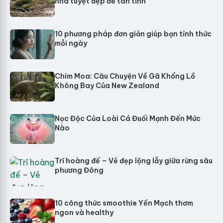
nhà tuyệt đẹp để tán tỉnh
10 phương pháp đơn giản giúp bạn tỉnh thức
mỗi ngày
Chim Moa: Câu Chuyện Về Gã Khổng Lồ
Không Bay Của New Zealand
Nọc Độc Của Loài Cá Đuối Mạnh Đến Mức
Nào
Trĩ hoàng đế – Vẻ đẹp lộng lẫy giữa rừng sâu
phương Đông
10 công thức smoothie Yến Mạch thơm
ngon và healthy