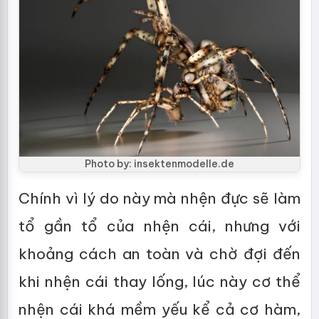
Photo by: insektenmodelle.de
Chính vì lý do này mà nhện đực sẽ làm
tổ gần tổ của nhện cái, nhưng với
khoảng cách an toàn và chờ đợi đến
khi nhện cái thay lống, lúc này cơ thể
nhện cái khá mềm yếu kể cả cơ hàm,