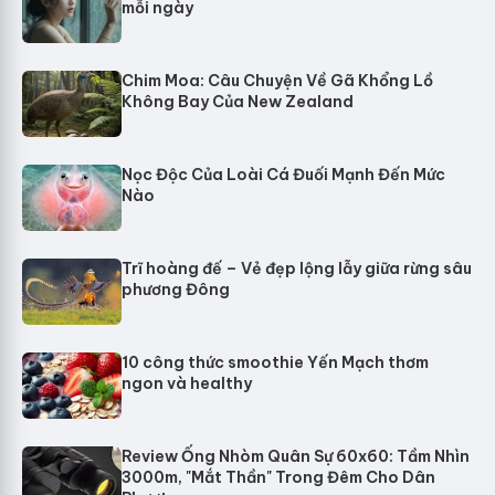
mỗi ngày
Chim Moa: Câu Chuyện Về Gã Khổng Lồ
Không Bay Của New Zealand
Nọc Độc Của Loài Cá Đuối Mạnh Đến Mức
Nào
Trĩ hoàng đế – Vẻ đẹp lộng lẫy giữa rừng sâu
phương Đông
10 công thức smoothie Yến Mạch thơm
ngon và healthy
Review Ống Nhòm Quân Sự 60x60: Tầm Nhìn
3000m, "Mắt Thần" Trong Đêm Cho Dân