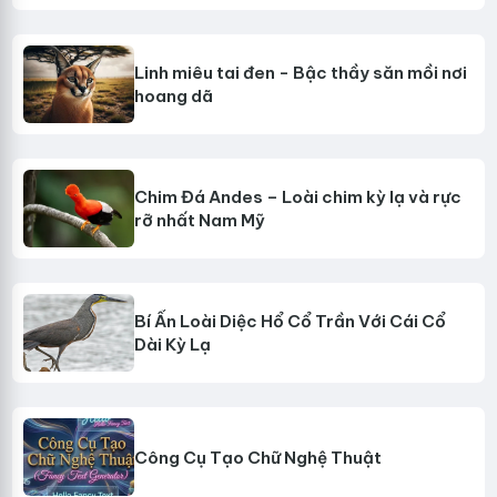
Linh miêu tai đen - Bậc thầy săn mồi nơi
hoang dã
Chim Đá Andes – Loài chim kỳ lạ và rực
rỡ nhất Nam Mỹ
Bí Ẩn Loài Diệc Hổ Cổ Trần Với Cái Cổ
Dài Kỳ Lạ
Công Cụ Tạo Chữ Nghệ Thuật