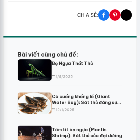
CHIA SẺ:
Bài viết cùng chủ đề:
Bọ Ngựa Thất Thủ
1/6/2025
Cà cuống khổng lồ (Giant
Water Bug): Sát thủ đáng sợ
của vùng nước ngọt
12/1/2025
Tôm tít bọ ngựa (Mantis
Shrimp): Sát thủ của đại dương