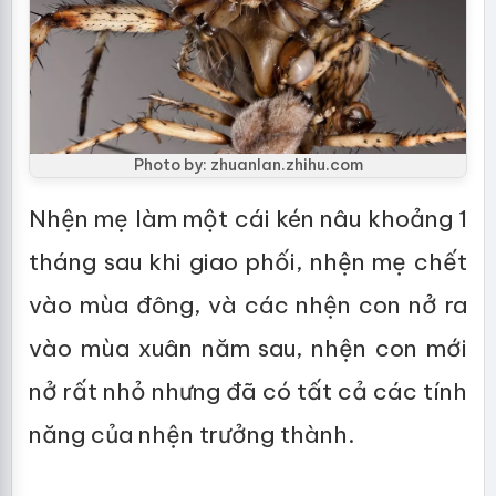
Photo by: zhuanlan.zhihu.com
Nhện mẹ làm một cái kén nâu khoảng 1
tháng sau khi giao phối, nhện mẹ chết
vào mùa đông, và các nhện con nở ra
vào mùa xuân năm sau, nhện con mới
nở rất nhỏ nhưng đã có tất cả các tính
năng của nhện trưởng thành.