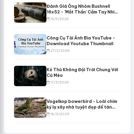
Đánh Giá Ống Nhòm Bushnell
16x52 - 'Mắt Thần' Cầm Tay Nhìn
Xa 8000m - Giá Rẻ Vô Đối
15/3/2026
Công Cụ Tải Ảnh Bìa YouTube -
Download Youtube Thumbnail
27/2/2026
Kẻ Thù Không Đội Trời Chung Với
Cú Mèo
17/5/2026
Vogelkop bowerbird - Loài chim
kỳ lạ xây nhà tuyệt đẹp để tán
tỉnh
18/9/2025