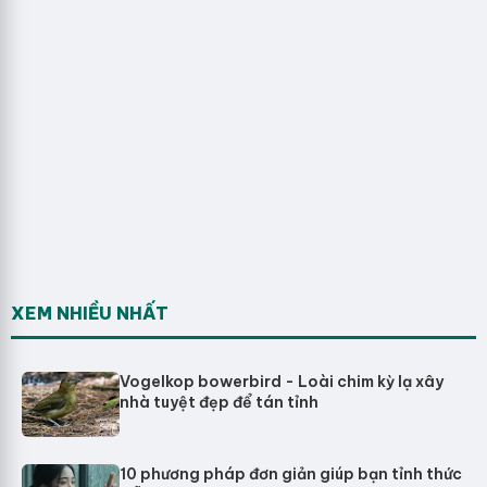
XEM NHIỀU NHẤT
Vogelkop bowerbird - Loài chim kỳ lạ xây
nhà tuyệt đẹp để tán tỉnh
10 phương pháp đơn giản giúp bạn tỉnh thức