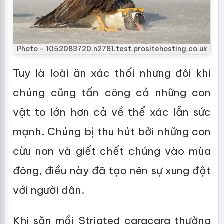
Photo – 1052083720.n2781.test.prositehosting.co.uk
Tuy là loài ăn xác thối nhưng đôi khi
chúng cũng tấn công cả những con
vật to lớn hơn cả về thể xác lẫn sức
mạnh. Chúng bị thu hút bởi những con
cừu non và giết chết chúng vào mùa
đông, điều này đã tạo nên sự xung đột
với người dân.
Khi săn mồi Striated caracara thường