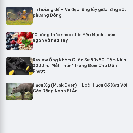
Trĩ hoàng đế – Vẻ đẹp lộng lẫy giữa rừng sâu
phương Đông
10 công thức smoothie Yến Mạch thơm
ngon và healthy
Review Ống Nhòm Quân Sự 60x60: Tầm Nhìn
3000m, "Mắt Thần" Trong Đêm Cho Dân
Phượt
Hươu Xạ (Musk Deer) – Loài Hươu Cổ Xưa Với
Cặp Răng Nanh Bí Ẩn