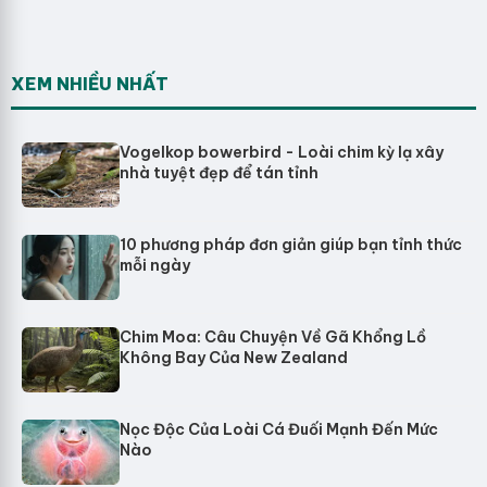
XEM NHIỀU NHẤT
Vogelkop bowerbird - Loài chim kỳ lạ xây
nhà tuyệt đẹp để tán tỉnh
10 phương pháp đơn giản giúp bạn tỉnh thức
mỗi ngày
Chim Moa: Câu Chuyện Về Gã Khổng Lồ
Không Bay Của New Zealand
Nọc Độc Của Loài Cá Đuối Mạnh Đến Mức
Nào