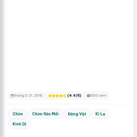
tháng 3 21, 2018
(4.9/5)
1303 xem
Chim
Chim Săn Mồi
Động Vật
Kì Lạ
Kinh Dị