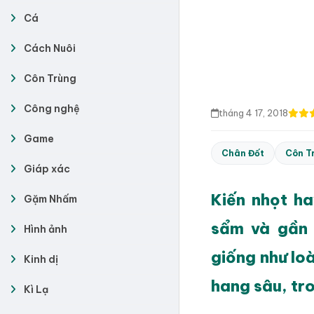
Cá
Cách Nuôi
Côn Trùng
Công nghệ
tháng 4 17, 2018
Game
Chân Đốt
Côn T
Giáp xác
Kiến nhọt ha
Gặm Nhấm
sẩm và gần 
Hình ảnh
giống như lo
Kinh dị
hang sâu, tro
Kì Lạ