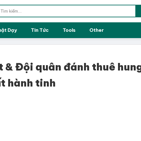
hật Dạy
Tin Tức
Tools
Other
t & Đội quân đánh thuê hun
t hành tinh