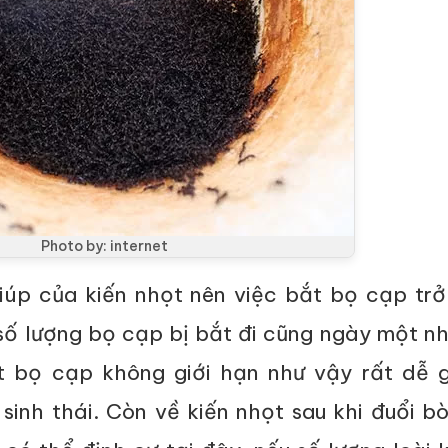
Photo by: internet
giúp của kiến nhọt nên việc bắt bọ cạp tr
số lượng bọ cạp bị bắt đi cũng ngày một nh
ắt bọ cạp không giới hạn như vậy rất dễ 
sinh thái. Còn về kiến nhọt sau khi đuổi b