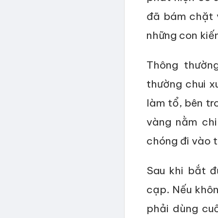
đã bám chặt 
những con kiến
Thông thường
thường chui 
làm tổ, bên t
vàng nằm chi 
chóng đi vào t
Sau khi bắt đ
cạp. Nếu khôn
phải dùng cuố