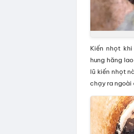
Kiến nhọt kh
hung hăng lao
lũ kiến nhọt n
chạy ra ngoài