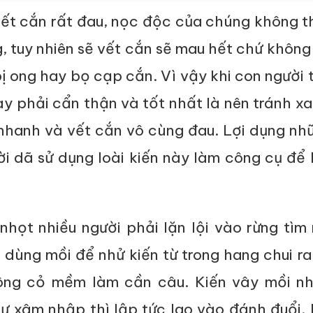
vết cắn rất đau, nọc độc của chúng không 
g, tuy nhiên sẽ vết cắn sẽ mau hết chứ không
ị ong hay bọ cạp cắn. Vì vậy khi con người 
này phải cẩn thận và tốt nhất là nên tránh x
 nhanh và vết cắn vô cùng đau. Lợi dụng nh
i dã sử dụng loài kiến này làm công cụ để 
nhọt nhiều người phải lặn lội vào rừng tìm
 dùng mồi để nhử kiến từ trong hang chui ra
ông cỏ mềm làm cần câu. Kiến vây mồi nh
ự xâm nhập thì lập tức lao vào đánh đuổi. 