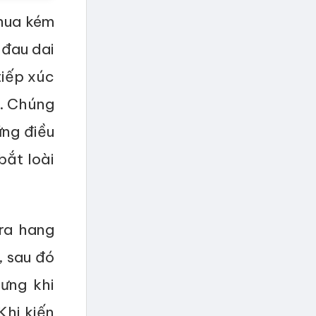
thua kém
 đau dai
tiếp xúc
a. Chúng
ững điều
bắt loài
 ra hang
, sau đó
ưng khi
Khi kiến