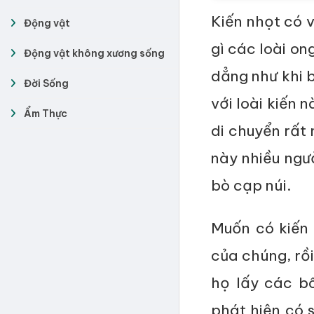
Kiến nhọt có 
Động vật
gì các loài on
Động vật không xương sống
dẳng như khi b
Đời Sống
với loài kiến 
Ẩm Thực
di chuyển rất
này nhiều ngườ
bò cạp núi.
Muốn có kiến 
của chúng, rồi
họ lấy các b
phát hiện có s