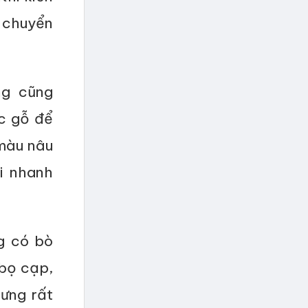
 chuyển
ng cũng
c gỗ để
 màu nâu
i nhanh
g có bò
 bọ cạp,
ưng rất