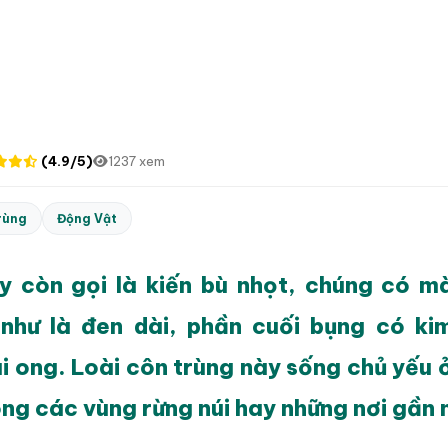
(4.9/5)
1237 xem
rùng
Động Vật
y còn gọi là kiến bù nhọt, chúng có mà
như là đen dài, phần cuối bụng có ki
ài ong. Loài côn trùng này sống chủ yếu 
ng các vùng rừng núi hay những nơi gần n