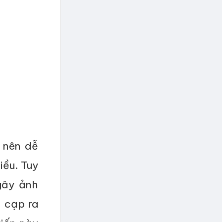
ở nên dễ
iều. Tuy
gây ảnh
ò cạp ra