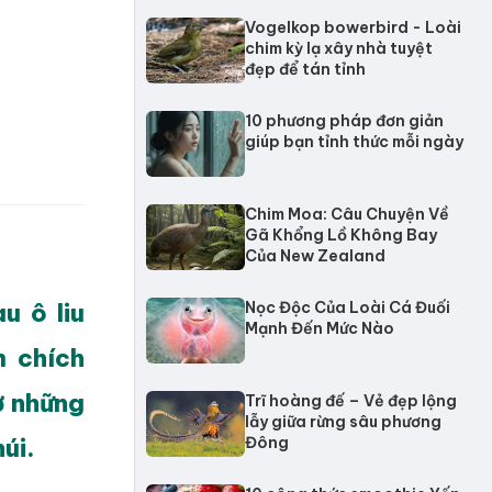
Vogelkop bowerbird - Loài
chim kỳ lạ xây nhà tuyệt
đẹp để tán tỉnh
10 phương pháp đơn giản
giúp bạn tỉnh thức mỗi ngày
Chim Moa: Câu Chuyện Về
Gã Khổng Lồ Không Bay
Của New Zealand
u ô liu
Nọc Độc Của Loài Cá Đuối
Mạnh Đến Mức Nào
m chích
ở những
Trĩ hoàng đế – Vẻ đẹp lộng
lẫy giữa rừng sâu phương
úi.
Đông