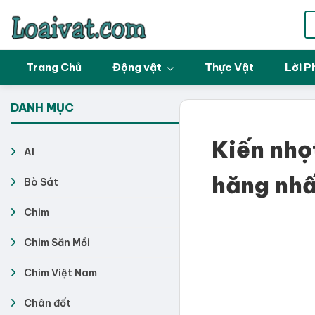
Trang Chủ
Động vật
Thực Vật
Lời P
DANH MỤC
Kiến nhọ
AI
hăng nhấ
Bò Sát
Chim
Chim Săn Mồi
Chim Việt Nam
Chân đốt