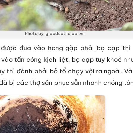
Photo by: giaoducthoidai.vn
i được đưa vào hang gặp phải bọ cạp thì 
 vào tấn công kịch liệt, bọ cạp tuy khoẻ n
ày thì đành phải bỏ tổ chạy vội ra ngoài. Và
 đã bị các thợ săn phục sẵn nhanh chóng tó