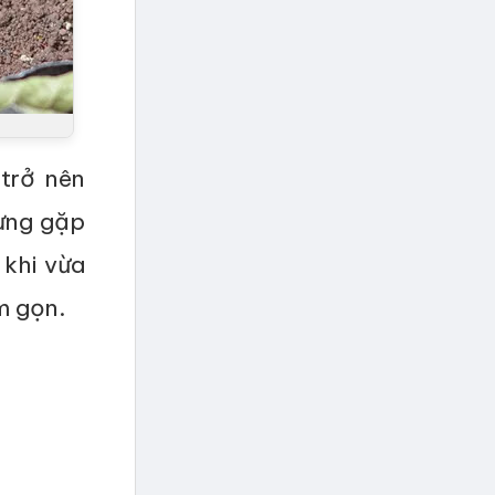
trở nên
hưng gặp
 khi vừa
m gọn.