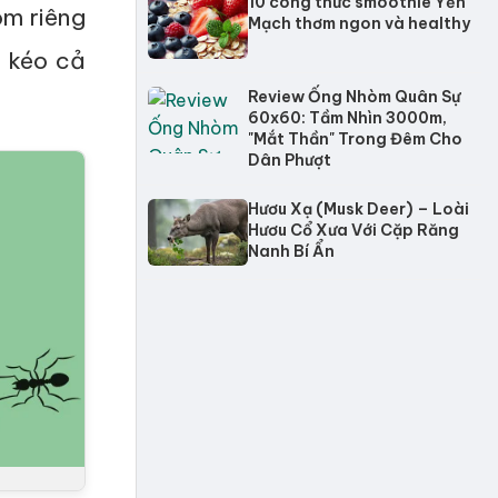
10 công thức smoothie Yến
óm riêng
Mạch thơm ngon và healthy
ẽ kéo cả
Review Ống Nhòm Quân Sự
60x60: Tầm Nhìn 3000m,
"Mắt Thần" Trong Đêm Cho
Dân Phượt
Hươu Xạ (Musk Deer) – Loài
Hươu Cổ Xưa Với Cặp Răng
Nanh Bí Ẩn