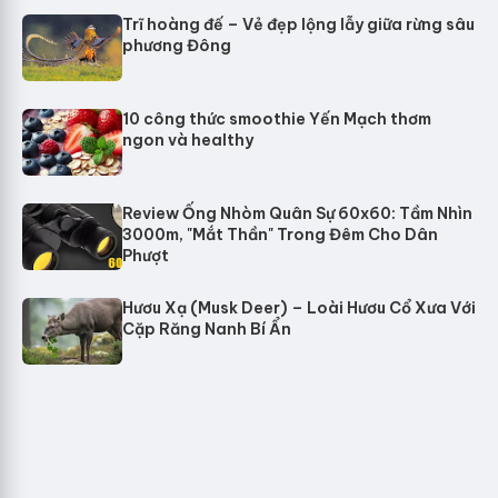
Trĩ hoàng đế – Vẻ đẹp lộng lẫy giữa rừng sâu
phương Đông
10 công thức smoothie Yến Mạch thơm
ngon và healthy
Review Ống Nhòm Quân Sự 60x60: Tầm Nhìn
3000m, "Mắt Thần" Trong Đêm Cho Dân
Phượt
Hươu Xạ (Musk Deer) – Loài Hươu Cổ Xưa Với
Cặp Răng Nanh Bí Ẩn