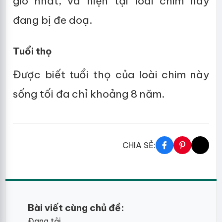
gió nhất, và hiện tại loài chim này
đang bị đe doạ.
Tuổi thọ
Được biết tuổi thọ của loài chim này
sống tối đa chỉ khoảng 8 năm.
CHIA SẺ:
Bài viết cùng chủ đề:
Đang tải...