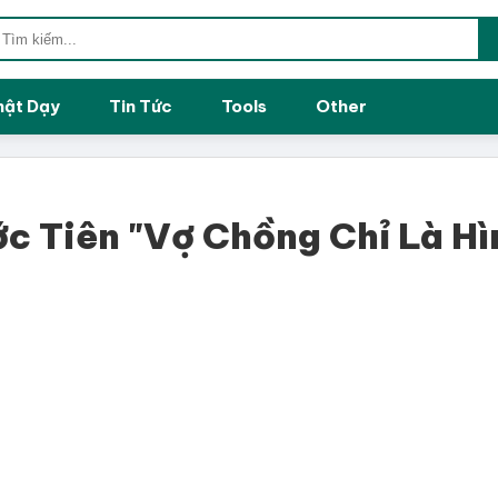
hật Dạy
Tin Tức
Tools
Other
c Tiên "Vợ Chồng Chỉ Là Hì