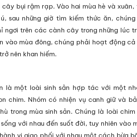
 cây bụi rậm rạp. Vào hai mùa hè và xuân,
ú, sau những giờ tìm kiếm thức ăn, chúng
ỉ ngơi trên các cành cây trong những lúc t
ên vào mùa đông, chúng phải hoạt động cả 
trở nên khan hiếm.
n là một loài sinh sản hợp tác với một n
on chim. Nhóm có nhiện vụ canh giữ và bả
thù trong mùa sinh sản. Chúng là loài chi
sống với nhau đến suốt đời, tuy nhiên vào 
hành vi giao phối với nhau một cách bừa bã