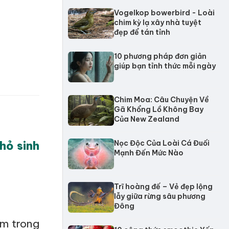
Vogelkop bowerbird - Loài
chim kỳ lạ xây nhà tuyệt
đẹp để tán tỉnh
10 phương pháp đơn giản
giúp bạn tỉnh thức mỗi ngày
Chim Moa: Câu Chuyện Về
Gã Khổng Lồ Không Bay
Của New Zealand
hỏ sinh
Nọc Độc Của Loài Cá Đuối
Mạnh Đến Mức Nào
Trĩ hoàng đế – Vẻ đẹp lộng
lẫy giữa rừng sâu phương
Đông
cm trong