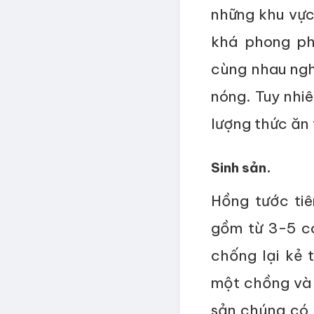
những khu vực
khá phong ph
cùng nhau ngh
nóng. Tuy nhi
lượng thức ăn 
Sinh sản.
Hồng tước tiê
gồm từ 3-5 c
chống lại kẻ 
một chồng và 
sản chúng có 