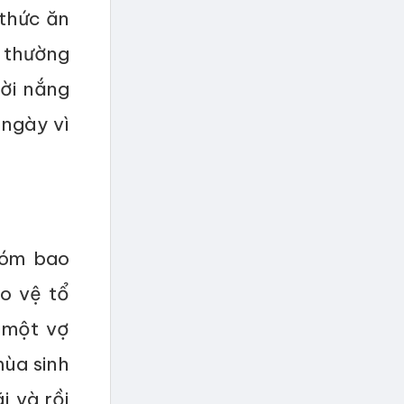
 thức ăn
 thường
rời nắng
ngày vì
hóm bao
o vệ tổ
m một vợ
mùa sinh
i và rồi