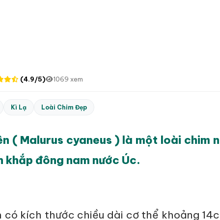
(4.9/5)
1069 xem
Kì Lạ
Loài Chim Đẹp
n ( Malurus cyaneus ) là một loài chim n
n khắp đông nam nước Úc.
n có kích thước chiều dài cơ thể khoảng 14