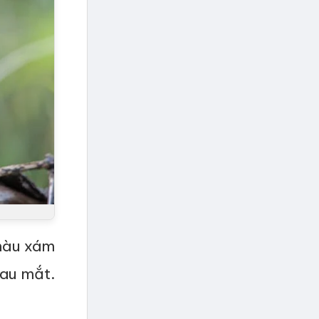
màu xám
sau mắt.