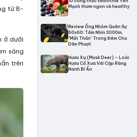
10 công thức smoothie Yến
Mạch thơm ngon và healthy
ng từ 8-
Review Ống Nhòm Quân Sự
60x60: Tầm Nhìn 3000m,
n ở dưới
"Mắt Thần" Trong Đêm Cho
Dân Phượt
am sáng
Hươu Xạ (Musk Deer) – Loài
hần trên
Hươu Cổ Xưa Với Cặp Răng
Nanh Bí Ẩn