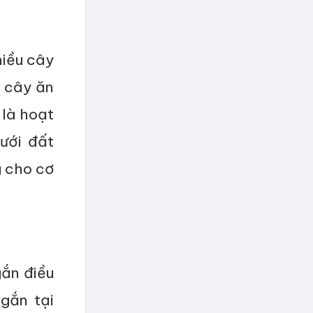
hiều cây
n cây ăn
 là hoạt
ưới đất
g cho cơ
gắn điều
gắn tại