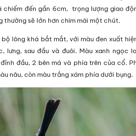
đã chiếm đến gần 6cm, trọng lượng giao độ
g thường sẽ lớn hơn chim mái một chút.
 bộ lông khá bắt mắt, với màu đen xuất hiệ
c, lưng, sau đầu và đuôi. Màu xanh ngọc l
 đỉnh đầu, 2 bên má và phía trên của cổ. P
àu nâu, còn màu trắng xám phía dưới bụng.