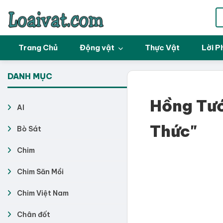
Trang Chủ
Động vật
Thực Vật
Lời P
DANH MỤC
Hồng Tướ
AI
Thức"
Bò Sát
Chim
Chim Săn Mồi
Chim Việt Nam
Chân đốt