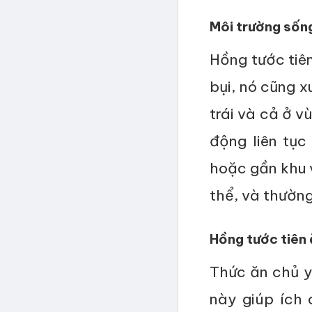
Môi trường sốn
Hồng tước tiên
bụi, nó cũng x
trái và cả ở v
động liên tục
hoặc gần khu v
thể, và thườn
Hồng tước tiên 
Thức ăn chủ y
này giúp ích 