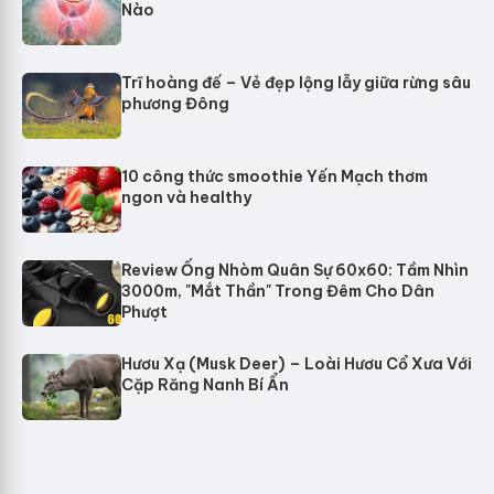
Nào
Trĩ hoàng đế – Vẻ đẹp lộng lẫy giữa rừng sâu
phương Đông
10 công thức smoothie Yến Mạch thơm
ngon và healthy
Review Ống Nhòm Quân Sự 60x60: Tầm Nhìn
3000m, "Mắt Thần" Trong Đêm Cho Dân
Phượt
Hươu Xạ (Musk Deer) – Loài Hươu Cổ Xưa Với
Cặp Răng Nanh Bí Ẩn