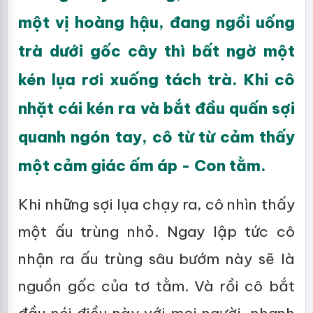
một vị hoàng hậu, đang ngồi uống
trà dưới gốc cây thì bất ngờ một
kén lụa rơi xuống tách trà. Khi cô
nhặt cái kén ra và bắt đầu quấn sợi
quanh ngón tay, cô từ từ cảm thấy
một cảm giác ấm áp - Con tằm.
Khi những sợi lụa chạy ra, cô nhìn thấy
một ấu trùng nhỏ. Ngay lập tức cô
nhận ra ấu trùng sâu bướm này sẽ là
nguồn gốc của tơ tằm. Và rồi cô bắt