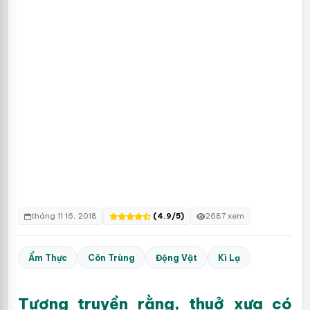
tháng 11 16, 2018
(4.9/5)
2687 xem
Ẩm Thực
Côn Trùng
Động Vật
Kì Lạ
Tương truyền rằng, thuở xưa có