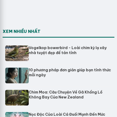
XEM NHIỀU NHẤT
Vogelkop bowerbird - Loài chim kỳ lạ xây
nhà tuyệt đẹp để tán tỉnh
10 phương pháp đơn giản giúp bạn tỉnh thức
mỗi ngày
Chim Moa: Câu Chuyện Về Gã Khổng Lồ
Không Bay Của New Zealand
Nọc Độc Của Loài Cá Đuối Mạnh Đến Mức