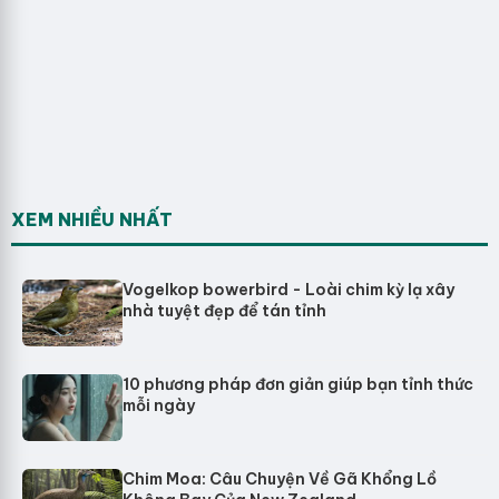
XEM NHIỀU NHẤT
Vogelkop bowerbird - Loài chim kỳ lạ xây
nhà tuyệt đẹp để tán tỉnh
10 phương pháp đơn giản giúp bạn tỉnh thức
mỗi ngày
Chim Moa: Câu Chuyện Về Gã Khổng Lồ