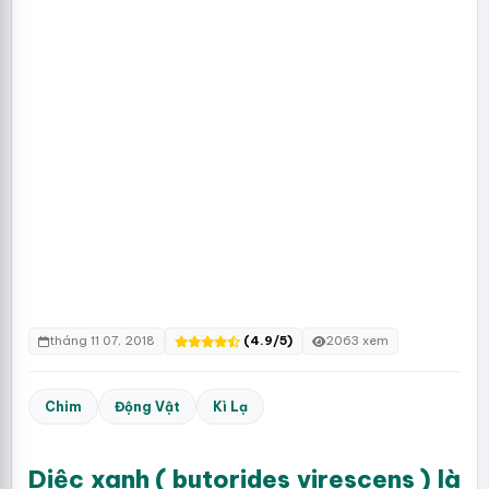
tháng 11 07, 2018
(4.9/5)
2063 xem
Chim
Động Vật
Kì Lạ
Diệc xanh ( butorides virescens ) là