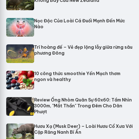
Không Bay Của New Zealand
Nọc Độc Của Loài Cá Đuối Mạnh Đến Mức
Nào
Trĩ hoàng đế – Vẻ đẹp lộng lẫy giữa rừng sâu
phương Đông
10 công thức smoothie Yến Mạch thơm
ngon và healthy
Review Ống Nhòm Quân Sự 60x60: Tầm Nhìn
3000m, "Mắt Thần" Trong Đêm Cho Dân
Phượt
Hươu Xạ (Musk Deer) – Loài Hươu Cổ Xưa Với
Cặp Răng Nanh Bí Ẩn