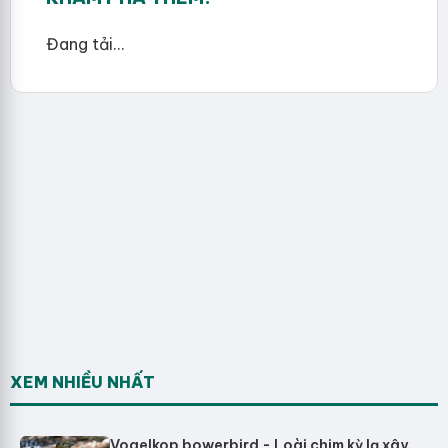
Đang tải...
XEM NHIỀU NHẤT
Vogelkop bowerbird - Loài chim kỳ lạ xây