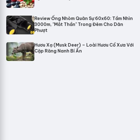
Review Ống Nhòm Quân Sự 60x60: Tầm Nhìn
3000m, "Mắt Thần" Trong Đêm Cho Dân
Phượt
Hươu Xạ (Musk Deer) – Loài Hươu Cổ Xưa Với
Cặp Răng Nanh Bí Ẩn