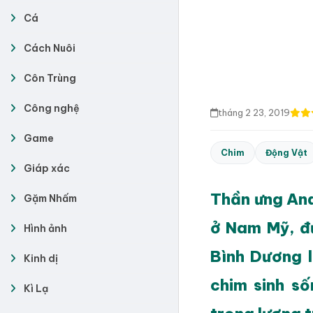
Cá
Cách Nuôi
Côn Trùng
Công nghệ
tháng 2 23, 2019
Game
Chim
Động Vật
Giáp xác
Thần ưng And
Gặm Nhấm
ở Nam Mỹ, đư
Hình ảnh
Bình Dương l
Kinh dị
chim sinh số
Kì Lạ