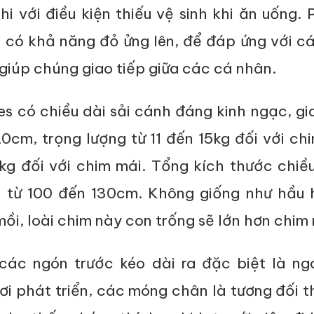
hi với điều kiện thiếu vệ sinh khi ăn uống.
 có khả năng đỏ ửng lên, để đáp ứng với c
giúp chúng giao tiếp giữa các cá nhân.
s có chiều dài sải cánh đáng kinh ngạc, g
0cm, trọng lượng từ 11 đến 15kg đối với ch
1kg đối với chim mái. Tổng kích thước chiề
g từ 100 đến 130cm. Không giống như hầu 
mồi, loài chim này con trống sẽ lớn hơn chim 
ác ngón trước kéo dài ra đặc biệt là ngó
ơi phát triển, các móng chân là tương đối 