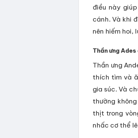
điều này giú
cánh. Và khi đ
nên hiếm hoi, 
Thần ưng Ades 
Thần ưng Ande
thích tìm và 
gia súc. Và ch
thường không ă
thịt trong vò
nhấc cơ thể lê