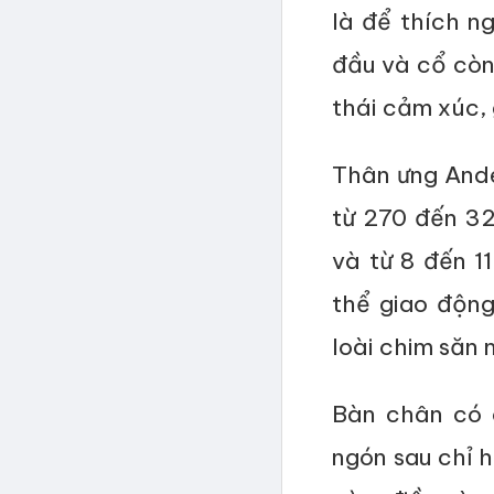
là để thích ng
đầu và cổ còn
thái cảm xúc, 
Thân ưng Ande
từ 270 đến 32
và từ 8 đến 1
thể giao độn
loài chim săn 
Bàn chân có c
ngón sau chỉ h