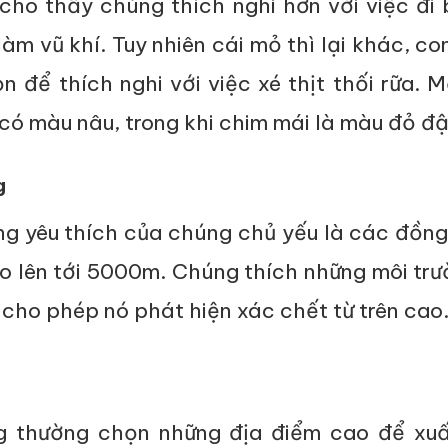
cho thấy chúng thích nghi hơn với việc đi 
àm vũ khí. Tuy nhiên cái mỏ thì lại khác, c
 để thích nghi với việc xé thịt thối rữa. 
 có màu nâu, trong khi chim mái là màu đỏ đ
g
ng yêu thích của chúng chủ yếu là các đồn
ao lên tới 5000m. Chúng thích những môi tr
cho phép nó phát hiện xác chết từ trên cao
g thường chọn những địa điểm cao để xuấ