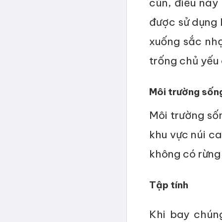
cùn, điều này 
được sử dụng l
xuống sắc nhọn
trống chủ yếu
Môi trường sốn
Môi trường số
khu vực núi c
không có rừng 
Tập tính
Khi bay chún