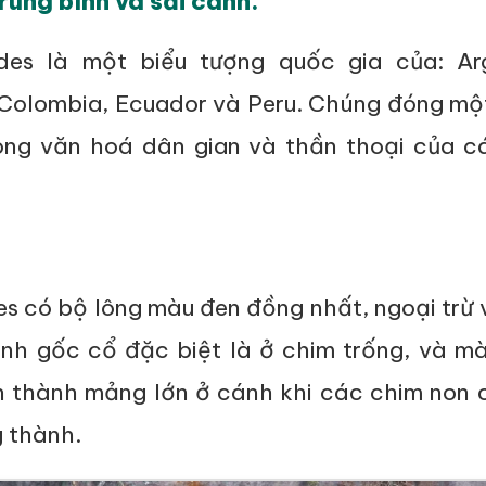
rung bình và sải cánh.
es là một biểu tượng quốc gia của: Arg
, Colombia, Ecuador và Peru. Chúng đóng một
ong văn hoá dân gian và thần thoại của c
s có bộ lông màu đen đồng nhất, ngoại trừ 
nh gốc cổ đặc biệt là ở chim trống, và mà
n thành mảng lớn ở cánh khi các chim non 
g thành.