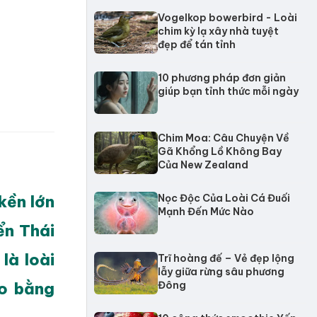
Vogelkop bowerbird - Loài
chim kỳ lạ xây nhà tuyệt
đẹp để tán tỉnh
10 phương pháp đơn giản
giúp bạn tỉnh thức mỗi ngày
Chim Moa: Câu Chuyện Về
Gã Khổng Lồ Không Bay
Của New Zealand
kền lớn
Nọc Độc Của Loài Cá Đuối
Mạnh Đến Mức Nào
ển Thái
là loài
Trĩ hoàng đế – Vẻ đẹp lộng
lẫy giữa rừng sâu phương
đo bằng
Đông