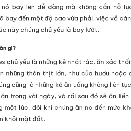
p nó bay lên dễ dàng mà không cần nỗ lự
ã bay đến một độ cao vừa phải, việc vỗ cán
lúc này chúng chủ yếu là bay lướt.
ăn gì?
s chủ yếu là những kẻ nhặt rác, ăn xác thố
ăn những thân thịt lớn, như của hươu hoặc 
úng cũng là những kẻ ăn uống không liên tụ
n trong vài ngày, và rồi sau đó sẽ ăn liền
ng một lúc, đôi khi chúng ăn no đến mức k
n khỏi mặt đất.