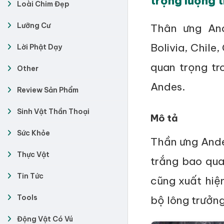
trọng lượng t
Loài Chim Đẹp
Lưỡng Cư
Thân ưng And
Bolivia, Chile
Lời Phật Dạy
quan trọng tr
Other
Andes.
Review Sản Phẩm
Sinh Vật Thần Thoại
Mô tả
Sức Khỏe
Thần ưng Ande
Thực Vật
trắng bao qua
Tin Tức
cũng xuất hiệ
Tools
bộ lông trưởn
Động Vật Có Vú