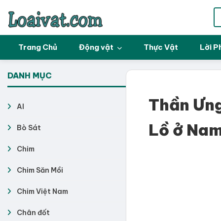
Trang Chủ
Động vật
Thực Vật
Lời P
DANH MỤC
Thần Ưng
AI
Lồ ở Na
Bò Sát
Chim
Chim Săn Mồi
Chim Việt Nam
Chân đốt