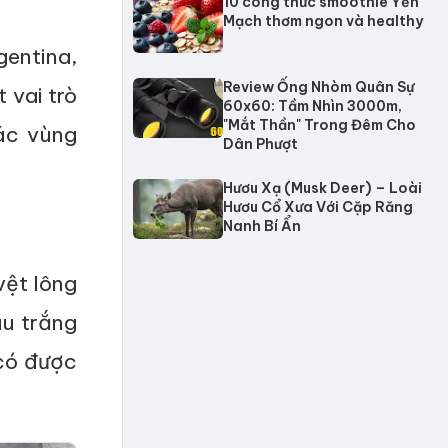
10 công thức smoothie Yến
Mạch thơm ngon và healthy
entina,
Review Ống Nhòm Quân Sự
 vai trò
60x60: Tầm Nhìn 3000m,
"Mắt Thần" Trong Đêm Cho
ác vùng
Dân Phượt
Hươu Xạ (Musk Deer) – Loài
Hươu Cổ Xưa Với Cặp Răng
Nanh Bí Ẩn
vệt lông
u trắng
có được