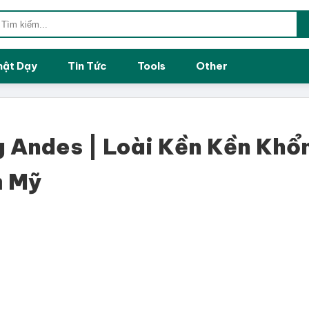
hật Dạy
Tin Tức
Tools
Other
 Andes | Loài Kền Kền Khổ
m Mỹ