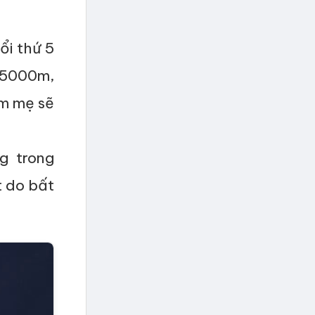
ổi thứ 5
 5000m,
im mẹ sẽ
g trong
t do bất