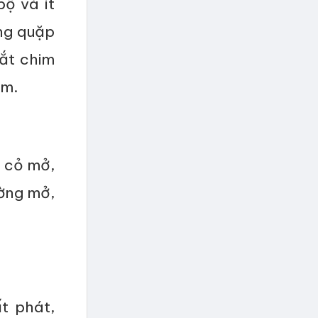
bộ và ít
ong quặp
Mắt chim
ậm.
g cỏ mở,
ường mở,
.
t phát,