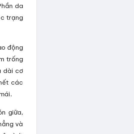
 Phần da
ác trạng
iao động
im trống
u dài cơ
hết các
mái.
n giữa,
thẳng và