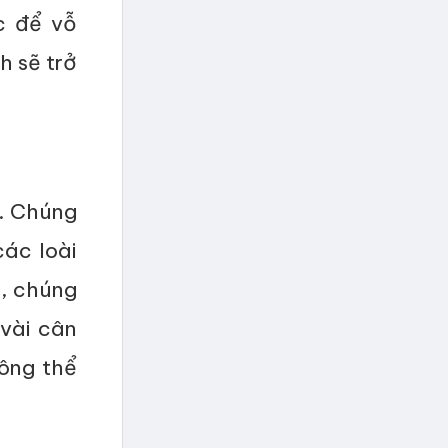
c để vỗ
h sẽ trở
i. Chúng
các loài
c, chúng
 vài cân
hông thể