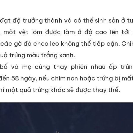
ạt độ trưởng thành và có thể sinh sản ở tu
à một vệt lõm được làm ở độ cao lên tới
 các gờ đá cheo leo không thể tiếp cận. Ch
quả trứng màu trắng xanh.
bố và mẹ cùng thay phiên nhau ấp trứn
đến 58 ngày, nếu chim non hoặc trứng bị mấ
thì một quả trứng khác sẽ được thay thế.