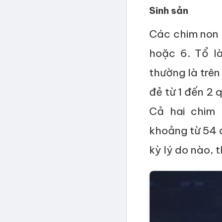
Sinh sản
Các chim non đ
hoặc 6. Tổ l
thường là trên
đẻ từ 1 đến 2 
Cả hai chim 
khoảng từ 54 
kỳ lý do nào, 