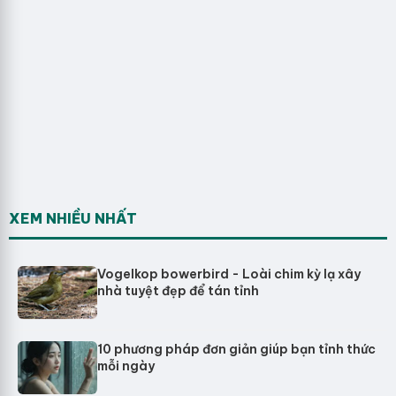
XEM NHIỀU NHẤT
Vogelkop bowerbird - Loài chim kỳ lạ xây
nhà tuyệt đẹp để tán tỉnh
10 phương pháp đơn giản giúp bạn tỉnh thức
mỗi ngày