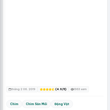
tháng 2 06, 2019
(4.9/5)
1363 xem
Chim
Chim Săn Mồi
Động Vật