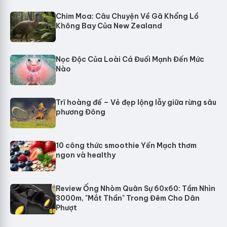
Chim Moa: Câu Chuyện Về Gã Khổng Lồ
Không Bay Của New Zealand
Nọc Độc Của Loài Cá Đuối Mạnh Đến Mức
Nào
Trĩ hoàng đế – Vẻ đẹp lộng lẫy giữa rừng sâu
phương Đông
10 công thức smoothie Yến Mạch thơm
ngon và healthy
Review Ống Nhòm Quân Sự 60x60: Tầm Nhìn
3000m, "Mắt Thần" Trong Đêm Cho Dân
Phượt