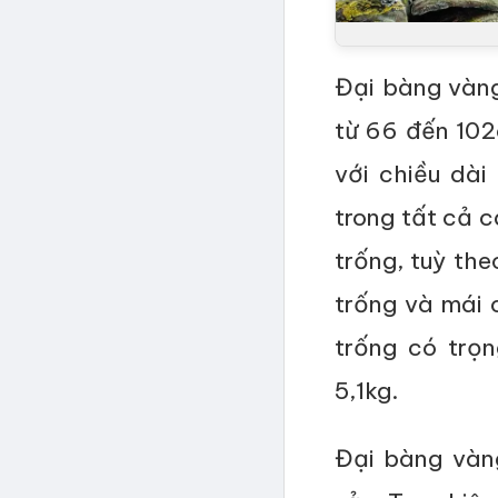
Đại bàng vàng 
từ 66 đến 102
với chiều dài
trong tất cả c
trống, tuỳ th
trống và mái 
trống có trọ
5,1kg.
Đại bàng vàng