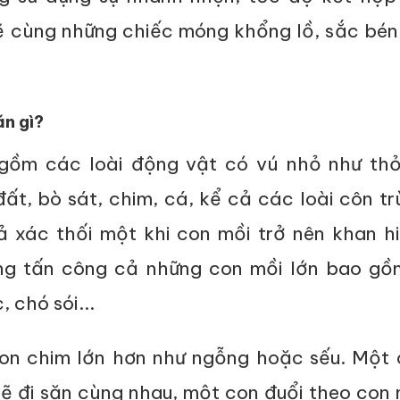
 cùng những chiếc móng khổng lồ, sắc bén
n gì?
gồm các loài động vật có vú nhỏ như thỏ
t, bò sát, chim, cá, kể cả các loài côn tr
 xác thối một khi con mồi trở nên khan hi
ng tấn công cả những con mồi lớn bao gồ
 chó sói...
on chim lớn hơn như ngỗng hoặc sếu. Một 
ẽ đi săn cùng nhau, một con đuổi theo con