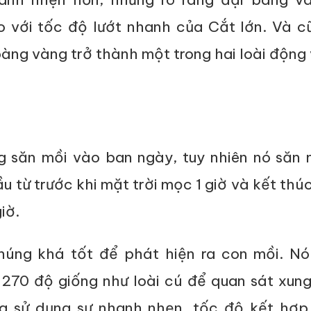
 với tốc độ lướt nhanh của Cắt lớn. Và c
bàng vàng trở thành một trong hai loài động
 săn mồi vào ban ngày, tuy nhiên nó săn 
u từ trước khi mặt trời mọc 1 giờ và kết thúc
giờ.
húng khá tốt để phát hiện ra con mồi. Nó
270 độ giống như loài cú để quan sát xung
g sử dụng sự nhanh nhẹn, tốc độ kết hợp 