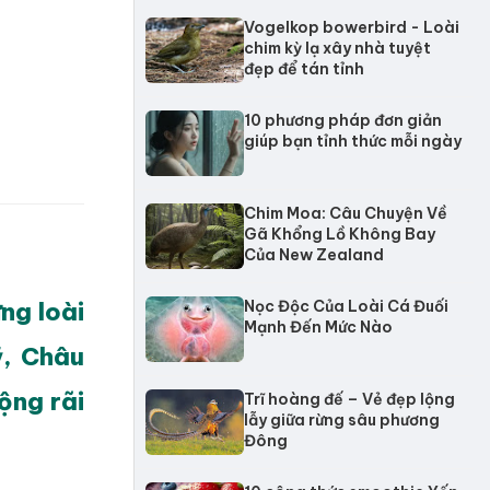
Vogelkop bowerbird - Loài
chim kỳ lạ xây nhà tuyệt
đẹp để tán tỉnh
10 phương pháp đơn giản
giúp bạn tỉnh thức mỗi ngày
Chim Moa: Câu Chuyện Về
Gã Khổng Lồ Không Bay
Của New Zealand
ng loài
Nọc Độc Của Loài Cá Đuối
Mạnh Đến Mức Nào
ỹ, Châu
ộng rãi
Trĩ hoàng đế – Vẻ đẹp lộng
lẫy giữa rừng sâu phương
Đông