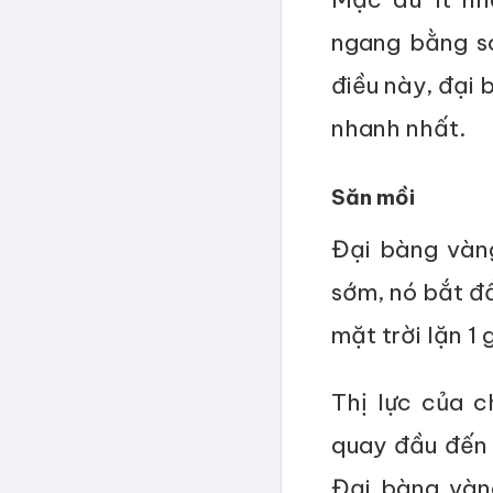
ngang bằng so
điều này, đại 
nhanh nhất.
Săn mồi
Đại bàng vàng
sớm, nó bắt đầ
mặt trời lặn 1 
Thị lực của c
quay đầu đến 
Đại bàng vàn