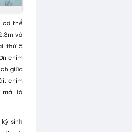
i cơ thể
 2,3m và
i thứ 5
hơn chim
ệch giữa
ài, chim
 mái là
kỳ sinh