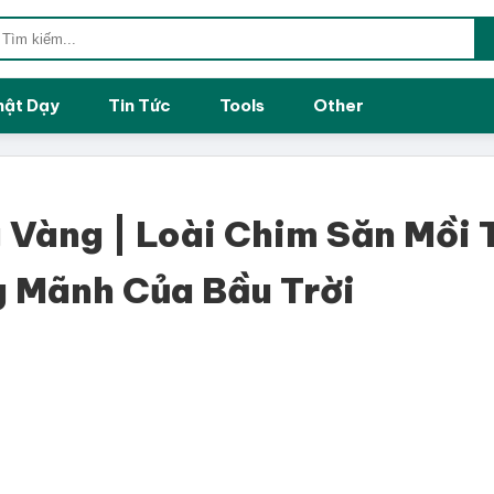
hật Dạy
Tin Tức
Tools
Other
 Vàng | Loài Chim Săn Mồi 
 Mãnh Của Bầu Trời