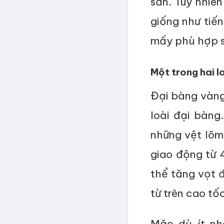
sản. Tuy nhiê
giống như tiế
mấy phù hợp s
Một trong hai l
Đại bàng vàng 
loài đại bàng
những vệt lõm
giao động từ 
thể tăng vọt 
từ trên cao t
Mặc dù ít nh