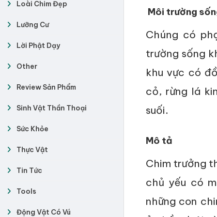
Loài Chim Đẹp
Môi trường sốn
Lưỡng Cư
Chúng có phạ
Lời Phật Dạy
trường sống k
Other
khu vực có đồ
Review Sản Phẩm
cỏ, rừng lá k
Sinh Vật Thần Thoại
suối.
Sức Khỏe
Mô tả
Thực Vật
Chim trưởng th
Tin Tức
chủ yếu có m
Tools
những con chi
Động Vật Có Vú