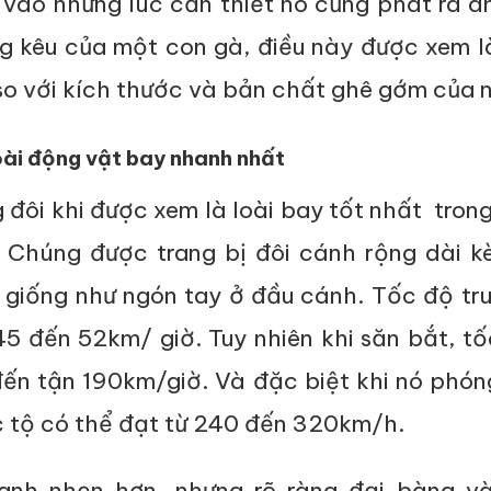
n vào những lúc cần thiết nó cũng phát ra 
ng kêu của một con gà, điều này được xem 
o với kích thước và bản chất ghê gớm của n
oài động vật bay nhanh nhất
đôi khi được xem là loài bay tốt nhất tron
. Chúng được trang bị đôi cánh rộng dài k
 giống như ngón tay ở đầu cánh. Tốc độ tr
45 đến 52km/ giờ. Tuy nhiên khi săn bắt, t
đến tận 190km/giờ. Và đặc biệt khi nó phó
ốc tộ có thể đạt từ 240 đến 320km/h.
anh nhẹn hơn, nhưng rõ ràng đại bàng v