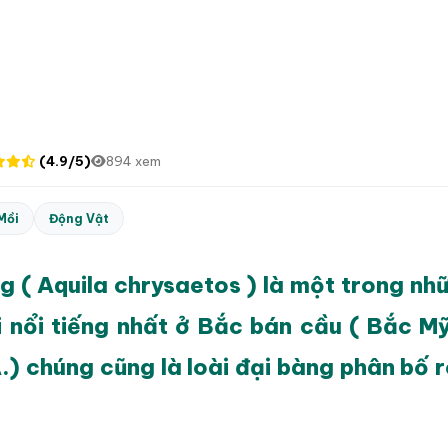
(4.9/5)
894 xem
Mồi
Động Vật
g ( Aquila chrysaetos ) là một trong nhữ
 nổi tiếng nhất ở Bắc bán cầu ( Bắc M
.) chúng cũng là loài đại bàng phân bố r