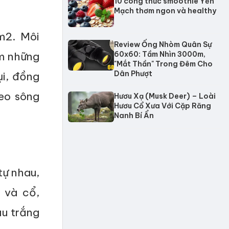
10 công thức smoothie Yến
Mạch thơm ngon và healthy
m2. Môi
Review Ống Nhòm Quân Sự
m những
60x60: Tầm Nhìn 3000m,
"Mắt Thần" Trong Đêm Cho
Dân Phượt
ụi, đồng
eo sông
Hươu Xạ (Musk Deer) – Loài
Hươu Cổ Xưa Với Cặp Răng
Nanh Bí Ẩn
tự nhau,
 và cổ,
u trắng