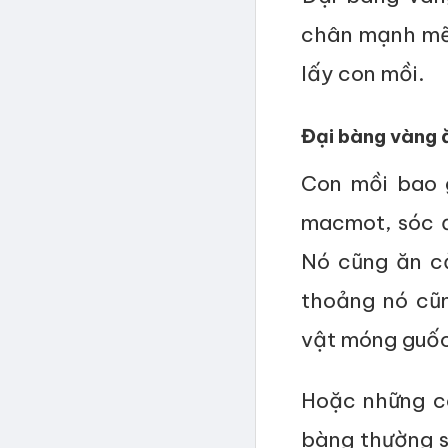
chân mạnh mẽ
lấy con mồi.
Đại bàng vàng ă
Con mồi bao 
macmot, sóc đấ
Nó cũng ăn cả
thoảng nó cũ
vật móng guốc,
Hoặc những c
bàng thường s