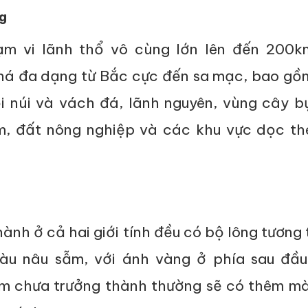
g
m vi lãnh thổ vô cùng lớn lên đến 200k
há đa dạng từ Bắc cực đến sa mạc, bao gồ
i núi và vách đá, lãnh nguyên, vùng cây b
im, đất nông nghiệp và các khu vực dọc th
ành ở cả hai giới tính đều có bộ lông tương 
àu nâu sẫm, với ánh vàng ở phía sau đầu
m chưa trưởng thành thường sẽ có thêm mà