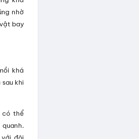
ũng nhờ
 vật bay
mồi khá
 sau khi
 có thể
 quanh.
với đôi