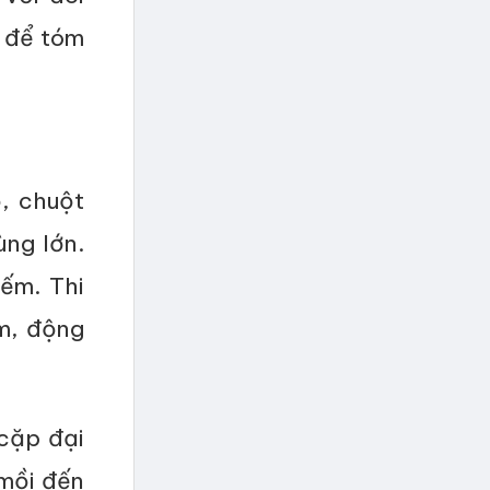
 để tóm
, chuột
ùng lớn.
ếm. Thi
m, động
cặp đại
 mồi đến