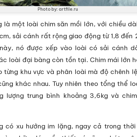
Photo by: artfile.ru
là một loài chim săn mồi lớn, với chiều dà
cm, sải cánh rất rộng giao động từ 1,8 đến
 này, nó được xếp vào loài có sải cánh dà
ác loài đại bàng còn tồn tại. Chim mái lớn 
eo từng khu vực và phân loài mà độ chênh l
cũng khác nhau. Tuy nhiên theo tổng thể lo
ng lượng trung bình khoảng 3,6kg và chim
 có xu hướng im lặng, ngay cả trong thời 