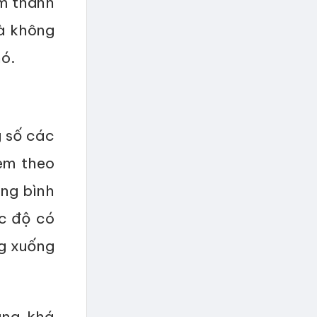
âm thanh
là không
ó.
g số các
èm theo
ung bình
ốc độ có
ng xuống
àng khá