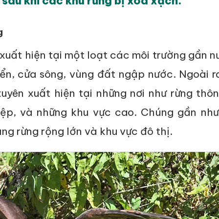
sau khi các khu rừng bị xoá xạch.
g
xuất hiện tại một loạt các môi trường gần 
iển, cửa sông, vùng đất ngập nước. Ngoài 
uyên xuất hiện tại những nơi như rừng thô
ệp, và những khu vực cao. Chúng gần như 
ùng rừng rộng lớn và khu vực đô thị.