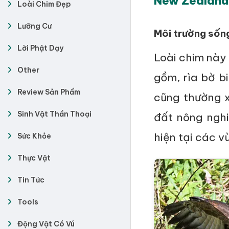
New Zealand 
Loài Chim Đẹp
Lưỡng Cư
Môi trường sốn
Lời Phật Dạy
Loài chim này 
Other
gồm, rìa bờ b
Review Sản Phẩm
cũng thường x
Sinh Vật Thần Thoại
đất nông nghi
hiện tại các v
Sức Khỏe
Thực Vật
Tin Tức
Tools
Động Vật Có Vú