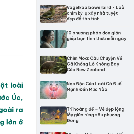
Vogelkop bowerbird - Loài
chim kỳ lạ xây nhà tuyệt
đẹp để tán tỉnh
10 phương pháp đơn giản
giúp bạn tỉnh thức mỗi ngày
Chim Moa: Câu Chuyện Về
Gã Khổng Lồ Không Bay
Của New Zealand
ột loài
Nọc Độc Của Loài Cá Đuối
Mạnh Đến Mức Nào
ước Úc,
goài ra
Trĩ hoàng đế – Vẻ đẹp lộng
lẫy giữa rừng sâu phương
g lớn ở
Đông