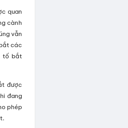
ợc quan
ững cành
húng vẫn
 bắt các
 tố bắt
ắt được
hi đang
cho phép
t.