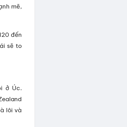
ạnh mẽ,
 120 đến
ái sẽ to
i ở Úc.
 Zealand
à lôi và