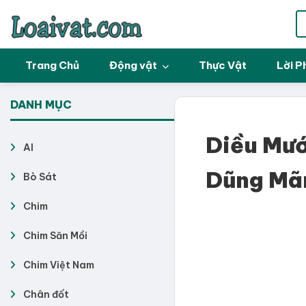
Trang Chủ
Động vật
Thực Vật
Lời P
DANH MỤC
Diều Mướ
AI
Dũng Mã
Bò Sát
Chim
Chim Săn Mồi
Chim Việt Nam
Chân đốt