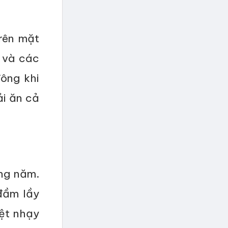
rên mặt
g và các
ông khi
i ăn cả
àng năm.
đầm lầy
ệt nhạy