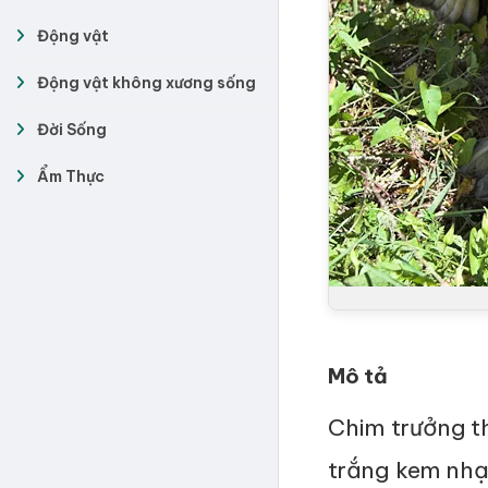
Động vật
Động vật không xương sống
Đời Sống
Ẩm Thực
Mô tả
Chim trưởng t
trắng kem nhạ