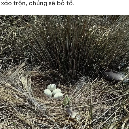
 xáo trộn, chúng sẽ bỏ tổ.