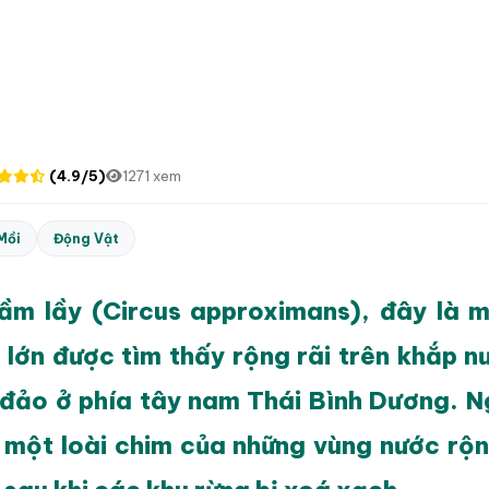
(4.9/5)
1271 xem
Mồi
Động Vật
m lầy (Circus approximans), đây là m
 lớn được tìm thấy rộng rãi trên khắp n
 đảo ở phía tây nam Thái Bình Dương. N
 một loài chim của những vùng nước rộn