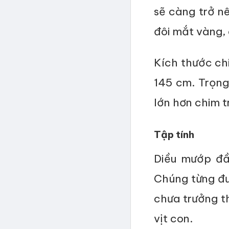
sẽ càng trở 
đôi mắt vàng,
Kích thước chi
145 cm. Trọng
lớn hơn chim 
Tập tính
Diều mướp đầ
Chúng từng đư
chưa trưởng th
vịt con.