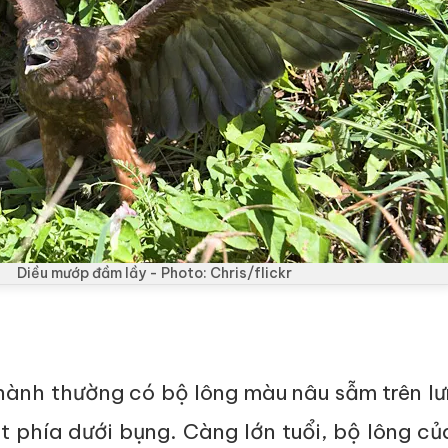
Diều mướp đầm lầy - Photo: Chris/flickr
hành thường có bộ lông màu nâu sẫm trên l
t phía dưới bụng. Càng lớn tuổi, bộ lông c