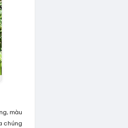
ưng, màu
ủa chúng