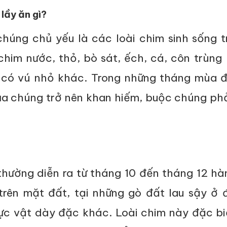
lầy ăn gì?
húng chủ yếu là các loài chim sinh sống t
 chim nước, thỏ, bò sát, ếch, cá, côn trùn
 có vú nhỏ khác. Trong những tháng mùa đ
a chúng trở nên khan hiếm, buộc chúng phả
thường diễn ra từ tháng 10 đến tháng 12 h
rên mặt đất, tại những gò đất lau sậy ở 
c vật dày đặc khác. Loài chim này đặc bi