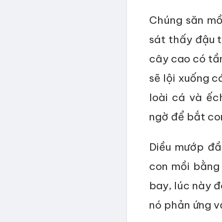
Chúng săn mồ
sát thấy đậu 
cây cao có tầm
sẽ lội xuống c
loài cá và ếc
ngờ để bắt co
Diều mướp đầ
con mồi bằng 
bay, lúc này đ
nó phản ứng vớ