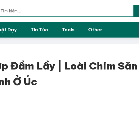
hật Dạy
Tin Tức
Tools
Other
p Đầm Lầy | Loài Chim Săn
nh Ở Úc