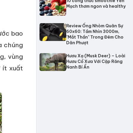
10 công thức smoothie Yến
Mạch thơm ngon và healthy
Review Ống Nhòm Quân Sự
60x60: Tầm Nhìn 3000m,
nước bao
"Mắt Thần" Trong Đêm Cho
Dân Phượt
ra chúng
ng, vùng
Hươu Xạ (Musk Deer) – Loài
Hươu Cổ Xưa Với Cặp Răng
ít xuất
Nanh Bí Ẩn