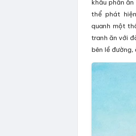
khẩu phần ăn 
thể phát hiệ
quanh một thâ
tranh ăn với đ
bên lề đường,