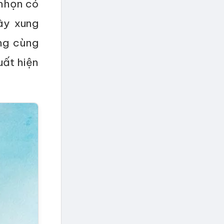
nhọn có
ây xung
ống cùng
uất hiện