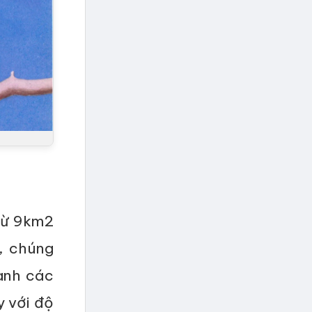
 từ 9km2
, chúng
uanh các
y với độ