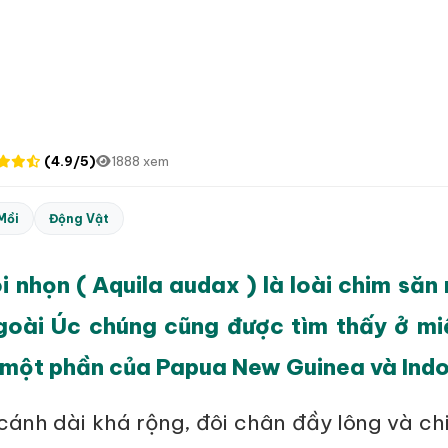
(4.9/5)
1888 xem
Mồi
Động Vật
 nhọn ( Aquila audax ) là loài chim săn 
goài Úc chúng cũng được tìm thấy ở m
một phần của Papua New Guinea và Indo
cánh dài khá rộng, đôi chân đầy lông và ch