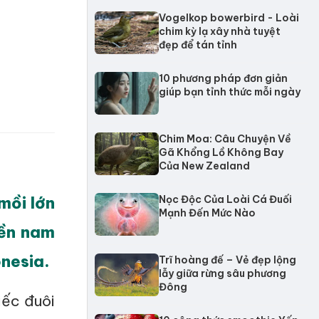
Vogelkop bowerbird - Loài
chim kỳ lạ xây nhà tuyệt
đẹp để tán tỉnh
10 phương pháp đơn giản
giúp bạn tỉnh thức mỗi ngày
Chim Moa: Câu Chuyện Về
Gã Khổng Lồ Không Bay
Của New Zealand
mồi lớn
Nọc Độc Của Loài Cá Đuối
Mạnh Đến Mức Nào
iền nam
nesia.
Trĩ hoàng đế – Vẻ đẹp lộng
lẫy giữa rừng sâu phương
Đông
iếc đuôi