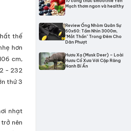
10 công thức smoothie Yến
Mạch thơm ngon và healthy
Review Ống Nhòm Quân Sự
60x60: Tầm Nhìn 3000m,
nhất thế
"Mắt Thần" Trong Đêm Cho
Dân Phượt
 nhẹ hơn
Hươu Xạ (Musk Deer) – Loài
 106 cm,
Hươu Cổ Xưa Với Cặp Răng
Nanh Bí Ẩn
82 - 232
ớn thứ 3
ơi nhạt
 trở nên