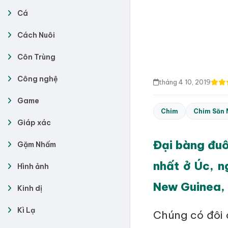
Cá
Cách Nuôi
Côn Trùng
Công nghệ
tháng 4 10, 2019
Game
Chim
Chim Săn 
Giáp xác
Đại bàng đuôi
Gặm Nhấm
nhất ở Úc, n
Hình ảnh
New Guinea, 
Kinh dị
Kì Lạ
Chúng có đôi 