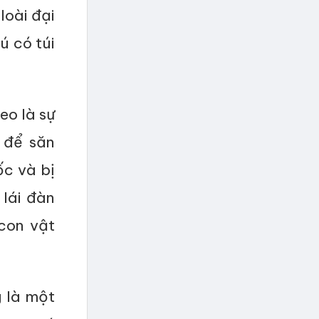
loài đại
ú có túi
eo là sự
 để săn
ốc và bị
lái đàn
con vật
 là một