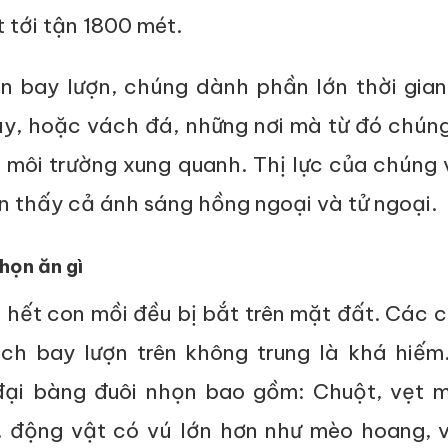
 tới tận 1800 mét.
an bay lượn, chúng dành phần lớn thời gian
ây, hoặc vách đá, những nơi mà từ đó chún
 môi trường xung quanh. Thị lực của chúng
ìn thấy cả ánh sáng hồng ngoại và tử ngoại.
họn ăn gì
u hết con mồi đều bị bắt trên mặt đất. Các 
ch bay lượn trên không trung là khá hiếm
ại bàng đuôi nhọn bao gồm: Chuột, vẹt mà
 động vật có vú lớn hơn như mèo hoang, v