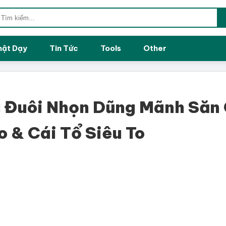
hật Dạy
Tin Tức
Tools
Other
 Đuôi Nhọn Dũng Mãnh Săn
 & Cái Tổ Siêu To