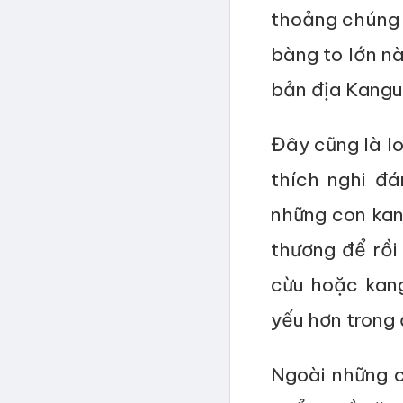
thoảng chúng c
bàng to lớn nà
bản địa Kangu
Đây cũng là lo
thích nghi đ
những con kang
thương để rồi
cừu hoặc kan
yếu hơn trong 
Ngoài những c