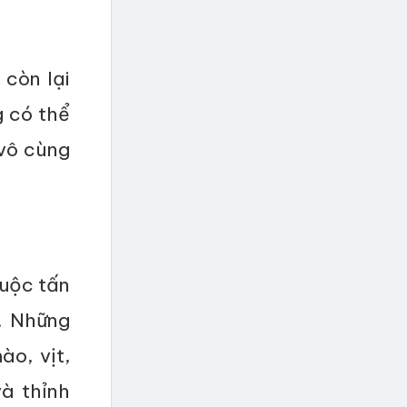
 còn lại
g có thể
 vô cùng
cuộc tấn
. Những
o, vịt,
à thỉnh