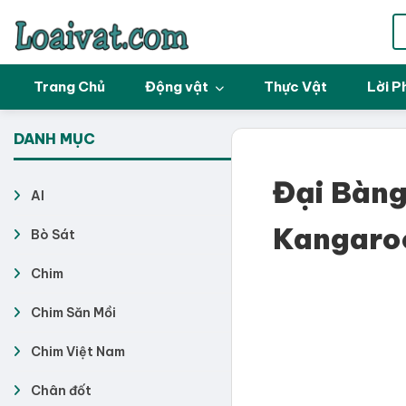
Trang Chủ
Động vật
Thực Vật
Lời P
DANH MỤC
Đại Bàng
AI
Kangaroo
Bò Sát
Chim
Chim Săn Mồi
Chim Việt Nam
Chân đốt