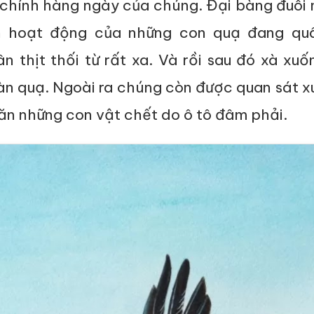
chính hàng ngày của chúng. Đại bàng đuôi 
n hoạt động của những con quạ đang qu
n thịt thối từ rất xa. Và rồi sau đó xà xu
àn quạ. Ngoài ra chúng còn được quan sát x
 ăn những con vật chết do ô tô đâm phải.