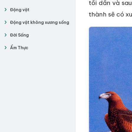
tối dần và sa
Động vật
thành sẽ có x
Động vật không xương sống
Đời Sống
Ẩm Thực