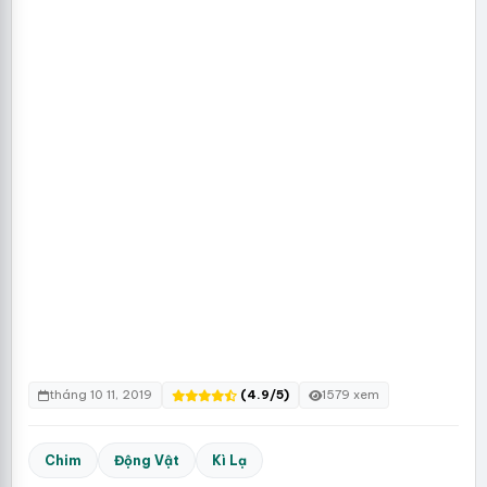
tháng 10 11, 2019
(4.9/5)
1579 xem
Chim
Động Vật
Kì Lạ