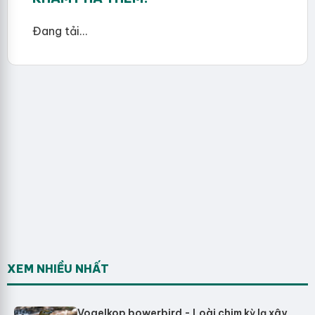
Đang tải...
XEM NHIỀU NHẤT
Vogelkop bowerbird - Loài chim kỳ lạ xây