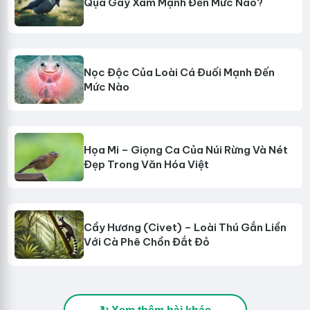
Qụa Gáy Xám Mạnh Đến Mức Nào?
Nọc Độc Của Loài Cá Đuối Mạnh Đến
Mức Nào
Họa Mi – Giọng Ca Của Núi Rừng Và Nét
Đẹp Trong Văn Hóa Việt
Cầy Hương (Civet) – Loài Thú Gắn Liền
Với Cà Phê Chồn Đắt Đỏ