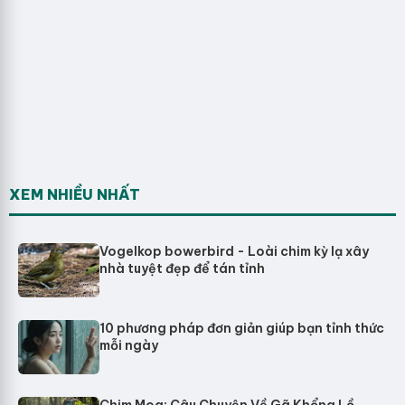
XEM NHIỀU NHẤT
Vogelkop bowerbird - Loài chim kỳ lạ xây
nhà tuyệt đẹp để tán tỉnh
10 phương pháp đơn giản giúp bạn tỉnh thức
mỗi ngày