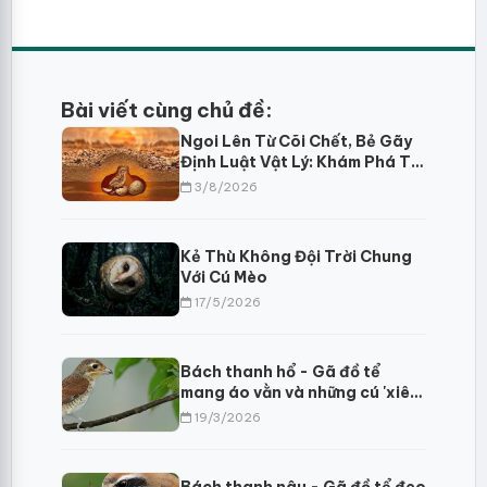
Bài viết cùng chủ đề:
Ngoi Lên Từ Cõi Chết, Bẻ Gãy
Định Luật Vật Lý: Khám Phá Trí
Tuệ Sinh Tồn Của Choi Choi Ai
3/8/2026
Cập
Kẻ Thù Không Đội Trời Chung
Với Cú Mèo
17/5/2026
Bách thanh hổ - Gã đồ tể
mang áo vằn và những cú 'xiên'
mồi đáng sợ?
19/3/2026