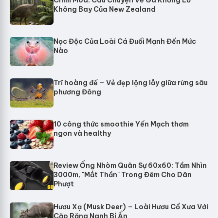
Chim Moa: Câu Chuyện Về Gã Khổng Lồ
Không Bay Của New Zealand
Nọc Độc Của Loài Cá Đuối Mạnh Đến Mức
Nào
Trĩ hoàng đế – Vẻ đẹp lộng lẫy giữa rừng sâu
phương Đông
10 công thức smoothie Yến Mạch thơm
ngon và healthy
Review Ống Nhòm Quân Sự 60x60: Tầm Nhìn
3000m, "Mắt Thần" Trong Đêm Cho Dân
Phượt
Hươu Xạ (Musk Deer) – Loài Hươu Cổ Xưa Với
Cặp Răng Nanh Bí Ẩn