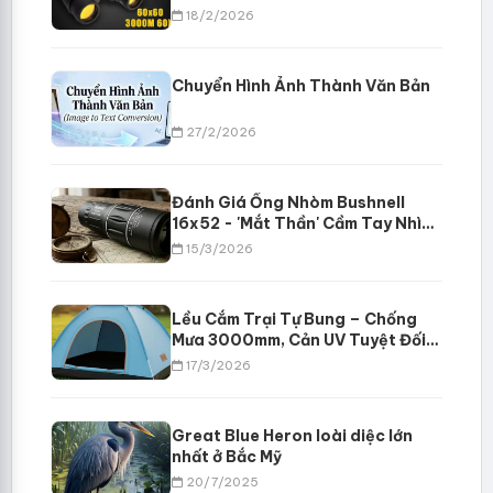
Thần" Trong Đêm Cho Dân Phượt
18/2/2026
Chuyển Hình Ảnh Thành Văn Bản
27/2/2026
Đánh Giá Ống Nhòm Bushnell
16x52 - 'Mắt Thần' Cầm Tay Nhìn
Xa 8000m - Giá Rẻ Vô Đối
15/3/2026
Lều Cắm Trại Tự Bung – Chống
Mưa 3000mm, Cản UV Tuyệt Đối
Cho Cặp Đôi & Gia Đình
17/3/2026
Great Blue Heron loài diệc lớn
nhất ở Bắc Mỹ
20/7/2025