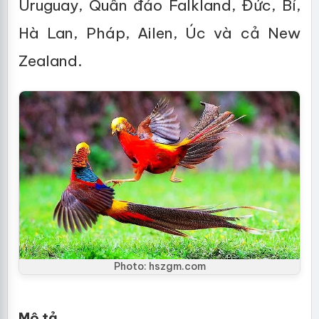
Uruguay, Quần đảo Falkland, Đức, Bỉ,
Hà Lan, Pháp, Ailen, Úc và cả New
Zealand.
Photo: hszgm.com
Mô tả