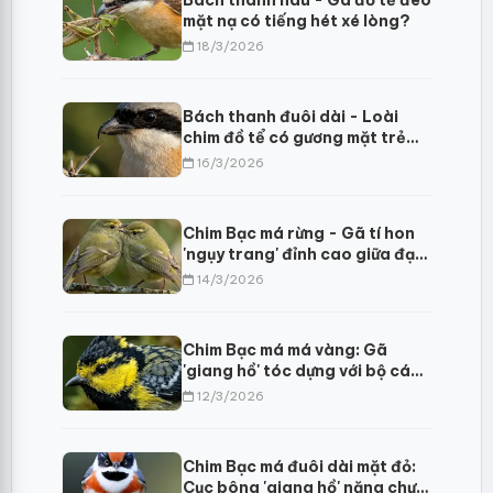
Bách thanh nâu - Gã đồ tể đeo
mặt nạ có tiếng hét xé lòng?
18/3/2026
Bách thanh đuôi dài - Loài
chim đồ tể có gương mặt trẻ
thơ
16/3/2026
Chim Bạc má rừng - Gã tí hon
'ngụy trang' đỉnh cao giữa đại
ngàn Himalaya
14/3/2026
Chim Bạc má má vàng: Gã
'giang hồ' tóc dựng với bộ cánh
thêu hoa dệt gấm
12/3/2026
Chim Bạc má đuôi dài mặt đỏ:
Cục bông 'giang hồ' nặng chưa