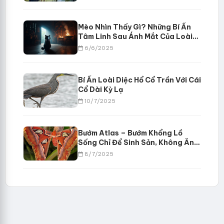
Mèo Nhìn Thấy Gì? Những Bí Ẩn
Tâm Linh Sau Ánh Mắt Của Loài
Mèo
6/6/2025
Bí Ẩn Loài Diệc Hổ Cổ Trần Với Cái
Cổ Dài Kỳ Lạ
10/7/2025
Bướm Atlas – Bướm Khổng Lồ
Sống Chỉ Để Sinh Sản, Không Ăn
Uống
8/7/2025