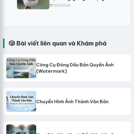
đầy mười gram?
9/3/2026
🎲 Bài viết liên quan và Khám phá
Công Cụ Đóng Dấu Bản Quyền Ảnh
(Watermark)
Chuyển Hình Ảnh Thành Văn Bản