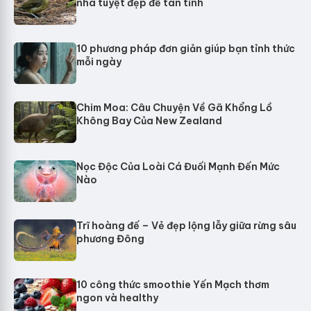
nhà tuyệt đẹp để tán tỉnh
10 phương pháp đơn giản giúp bạn tỉnh thức
mỗi ngày
Chim Moa: Câu Chuyện Về Gã Khổng Lồ
Không Bay Của New Zealand
Nọc Độc Của Loài Cá Đuối Mạnh Đến Mức
Nào
Trĩ hoàng đế – Vẻ đẹp lộng lẫy giữa rừng sâu
phương Đông
10 công thức smoothie Yến Mạch thơm
ngon và healthy