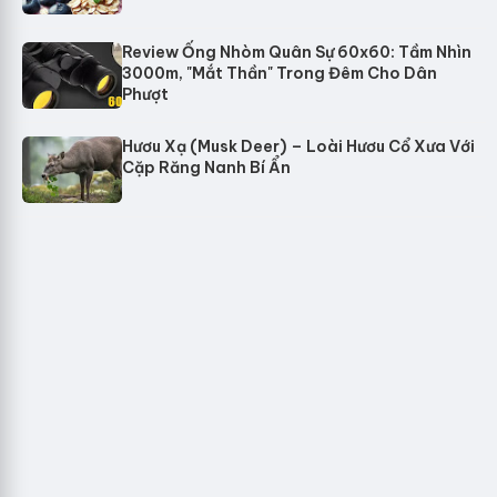
Review Ống Nhòm Quân Sự 60x60: Tầm Nhìn
3000m, "Mắt Thần" Trong Đêm Cho Dân
Phượt
Hươu Xạ (Musk Deer) – Loài Hươu Cổ Xưa Với
Cặp Răng Nanh Bí Ẩn