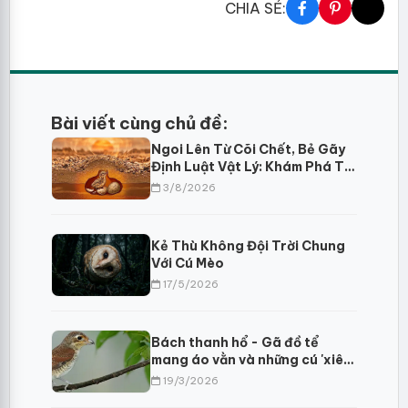
CHIA SẺ:
Bài viết cùng chủ đề:
Ngoi Lên Từ Cõi Chết, Bẻ Gãy
Định Luật Vật Lý: Khám Phá Trí
Tuệ Sinh Tồn Của Choi Choi Ai
3/8/2026
Cập
Kẻ Thù Không Đội Trời Chung
Với Cú Mèo
17/5/2026
Bách thanh hổ - Gã đồ tể
mang áo vằn và những cú 'xiên'
mồi đáng sợ?
19/3/2026