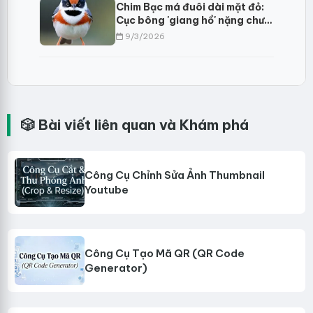
Chim Bạc má đuôi dài mặt đỏ:
Cục bông 'giang hồ' nặng chưa
đầy mười gram?
9/3/2026
🎲 Bài viết liên quan và Khám phá
Công Cụ Chỉnh Sửa Ảnh Thumbnail
Youtube
Công Cụ Tạo Mã QR (QR Code
Generator)