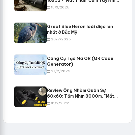
16x52 - 'Mắt Thần' Cầm Tay Nhìn
Xa 8000m - Giá Rẻ Vô Đối
15/3/2026
Great Blue Heron loài diệc lớn
nhất ở Bắc Mỹ
20/7/2025
Công Cụ Tạo Mã QR (QR Code
Generator)
27/2/2026
Review Ống Nhòm Quân Sự
60x60: Tầm Nhìn 3000m, "Mắt
Thần" Trong Đêm Cho Dân Phượt
18/2/2026