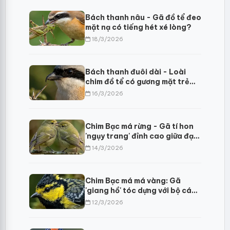
Bách thanh nâu - Gã đồ tể đeo
mặt nạ có tiếng hét xé lòng?
18/3/2026
Bách thanh đuôi dài - Loài
chim đồ tể có gương mặt trẻ
thơ
16/3/2026
Chim Bạc má rừng - Gã tí hon
'ngụy trang' đỉnh cao giữa đại
ngàn Himalaya
14/3/2026
Chim Bạc má má vàng: Gã
'giang hồ' tóc dựng với bộ cánh
thêu hoa dệt gấm
12/3/2026