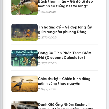
Bách thanh nâu - Gã đồ tể đeo
mặt nạ có tiếng hét xé lòng?
18/3/2026
Trĩ hoàng đế – Vẻ đẹp lộng lẫy
giữa rừng sâu phương Đông
27/6/2025
Công Cụ Tính Phần Trăm Giảm
Giá (Discount Calculator)
27/2/2026
Chim thư ký – Chiến binh dũng
mãnh vùng thảo nguyên
16/7/2025
Đánh Giá Ống Nhòm Bushnell