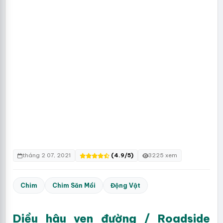
tháng 2 07, 2021
(4.9/5)
3225 xem
Chim
Chim Săn Mồi
Động Vật
Diều hâu ven đường / Roadside