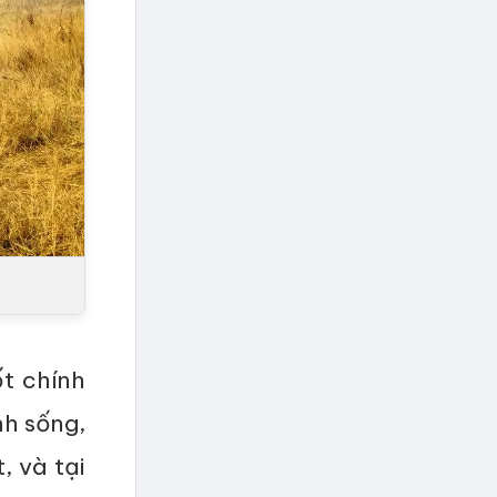
ốt chính
nh sống,
, và tại