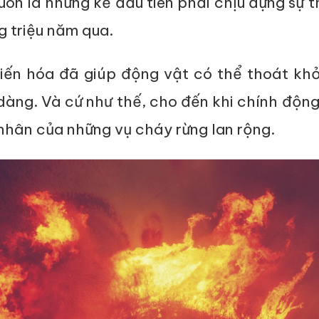
uôn là những kẻ đầu tiên phải chịu đựng sự t
g triệu năm qua.
 tiến hóa đã giúp động vật có thể thoát kh
àng. Và cứ như thế, cho đến khi chính động
nhân của những vụ cháy rừng lan rộng.