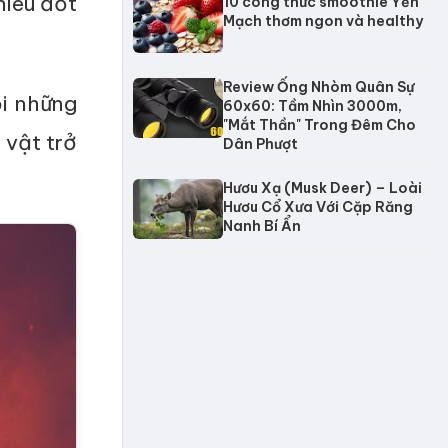
hiêu đốt
10 công thức smoothie Yến
Mạch thơm ngon và healthy
Review Ống Nhòm Quân Sự
ỏi những
60x60: Tầm Nhìn 3000m,
"Mắt Thần" Trong Đêm Cho
 vật trở
Dân Phượt
Hươu Xạ (Musk Deer) – Loài
Hươu Cổ Xưa Với Cặp Răng
Nanh Bí Ẩn