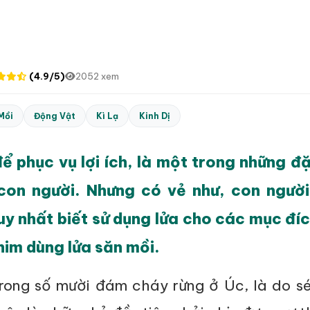
(4.9/5)
2052 xem
Mồi
Động Vật
Kì Lạ
Kinh Dị
để phục vụ lợi ích, là một trong những đ
con người. Nhưng có vẻ như, con ngườ
duy nhất biết sử dụng lửa cho các mục đíc
him dùng lửa săn mồi.
ong số mười đám cháy rừng ở Úc, là do sé