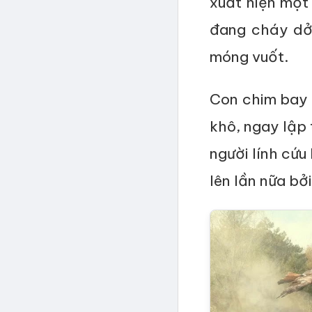
xuất hiện một
đang cháy dở
móng vuốt.
Con chim bay 
khô, ngay lập 
người lính cứu
lên lần nữa bở