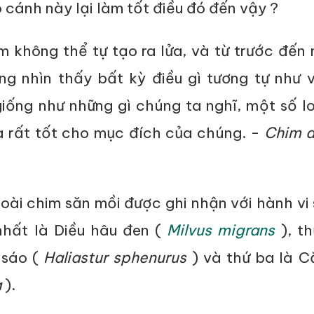
ó cánh này lại làm tốt điều đó đến vậy ?
m không thể tự tạo ra lửa, và từ trước đến
ng nhìn thấy bất kỳ điều gì tương tự như 
giống như những gì chúng ta nghĩ, một số l
a rất tốt cho mục đích của chúng. -
Chim d
loài chim săn mồi được ghi nhận với hành vi
 nhất là Diều hâu đen (
Milvus migrans
), th
 sáo (
Haliastur sphenurus
) và thứ ba là C
a
).