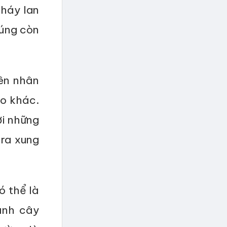
háy lan
húng còn
ên nhân
ào khác.
ời những
ra xung
ó thể là
ánh cây