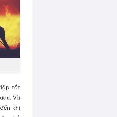
dập tắt
kadu. Và
đến khi