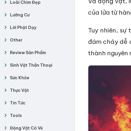
Và động vật, l
Loài Chim Đẹp
của lửa từ hàn
Lưỡng Cư
Lời Phật Dạy
Tuy nhiên, sự
Other
đám cháy dễ d
thành nguyên 
Review Sản Phẩm
Sinh Vật Thần Thoại
Sức Khỏe
Thực Vật
Tin Tức
Tools
Động Vật Có Vú