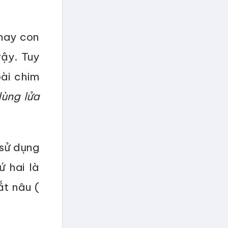
 nay con
vậy. Tuy
oài chim
ùng lửa
 sử dụng
ứ hai là
ắt nâu (