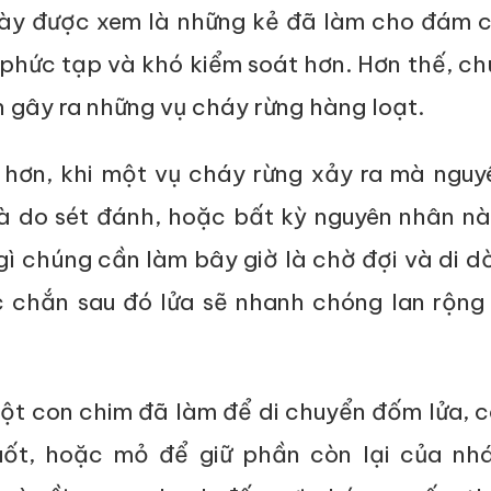
này được xem là những kẻ đã làm cho đám c
 phức tạp và khó kiểm soát hơn. Hơn thế, c
 gây ra những vụ cháy rừng hàng loạt.
 hơn, khi một vụ cháy rừng xảy ra mà nguy
là do sét đánh, hoặc bất kỳ nguyên nhân n
ì chúng cần làm bây giờ là chờ đợi và di d
 chắn sau đó lửa sẽ nhanh chóng lan rộng 
t con chim đã làm để di chuyển đốm lửa, c
ốt, hoặc mỏ để giữ phần còn lại của nh