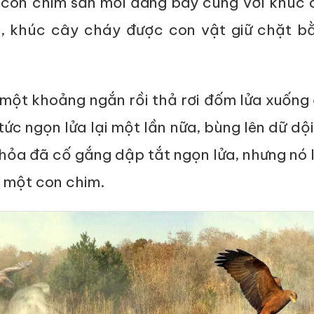
 con chim săn mồi đang bay cùng với khúc 
, khúc cây cháy được con vật giữ chặt b
một khoảng ngắn rồi thả rơi đốm lửa xuống
tức ngọn lửa lại một lần nữa, bùng lên dữ dộ
 hỏa đã cố gắng dập tắt ngọn lửa, nhưng nó 
i một con chim.