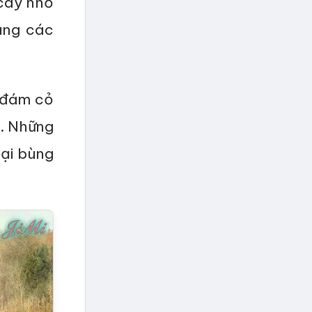
cây nhỏ
ằng các
 đám cỏ
i. Những
lại bùng