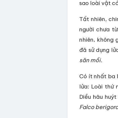
sao loài vật c
Tất nhiên, chi
người chưa từ
nhiên, không 
đã sử dụng lử
săn mồi.
Có ít nhất ba 
lửa: Loài thứ
Diều hâu huýt
Falco berigor