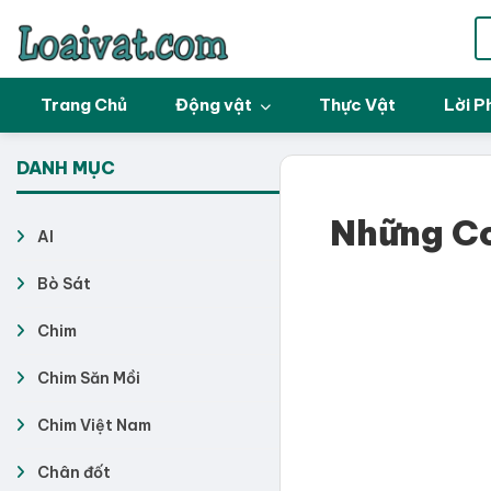
Trang Chủ
Động vật
Thực Vật
Lời P
DANH MỤC
Những Co
AI
Bò Sát
Chim
Chim Săn Mồi
Chim Việt Nam
Chân đốt