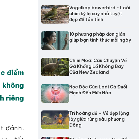
Vogelkop bowerbird - Loài
chim kỳ lạ xây nhà tuyệt
đẹp để tán tỉnh
10 phương pháp đơn giản
giúp bạn tỉnh thức mỗi ngày
Chim Moa: Câu Chuyện Về
Gã Khổng Lồ Không Bay
ặc điểm
Của New Zealand
i không
Nọc Độc Của Loài Cá Đuối
Mạnh Đến Mức Nào
h riêng
Trĩ hoàng đế – Vẻ đẹp lộng
lẫy giữa rừng sâu phương
Đông
t đánh.