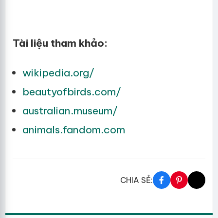
Tài liệu tham khảo:
wikipedia.org/
beautyofbirds.com/
australian.museum/
animals.fandom.com
CHIA SẺ: