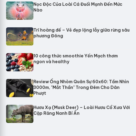
Nọc Độc Của Loài Cá Đuối Mạnh Đến Mức
Nào
Trĩ hoàng đế – Vẻ đẹp lộng lẫy giữa rừng sâu
phương Đông
10 công thức smoothie Yến Mạch thơm
ngon và healthy
Review Ống Nhòm Quân Sự 60x60: Tầm Nhìn
3000m, "Mắt Thần" Trong Đêm Cho Dân
Phượt
Hươu Xạ (Musk Deer) – Loài Hươu Cổ Xưa Với
Cặp Răng Nanh Bí Ẩn