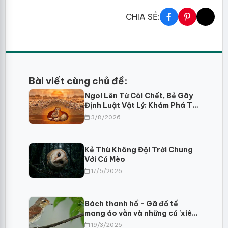
CHIA SẺ:
Bài viết cùng chủ đề:
Ngoi Lên Từ Cõi Chết, Bẻ Gãy
Định Luật Vật Lý: Khám Phá Trí
Tuệ Sinh Tồn Của Choi Choi Ai
3/8/2026
Cập
Kẻ Thù Không Đội Trời Chung
Với Cú Mèo
17/5/2026
Bách thanh hổ - Gã đồ tể
mang áo vằn và những cú 'xiên'
mồi đáng sợ?
19/3/2026