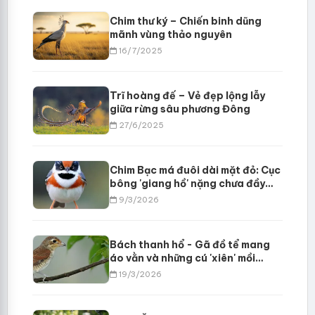
Chim thư ký – Chiến binh dũng
mãnh vùng thảo nguyên
16/7/2025
Trĩ hoàng đế – Vẻ đẹp lộng lẫy
giữa rừng sâu phương Đông
27/6/2025
Chim Bạc má đuôi dài mặt đỏ: Cục
bông 'giang hồ' nặng chưa đầy
mười gram?
9/3/2026
Bách thanh hổ - Gã đồ tể mang
áo vằn và những cú 'xiên' mồi
đáng sợ?
19/3/2026