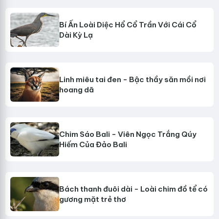
Bí Ẩn Loài Diệc Hổ Cổ Trần Với Cái Cổ
Dài Kỳ Lạ
Linh miêu tai đen - Bậc thầy săn mồi nơi
hoang dã
Chim Sáo Bali - Viên Ngọc Trắng Qúy
Hiếm Của Đảo Bali
Bách thanh đuôi dài - Loài chim đồ tể có
gương mặt trẻ thơ