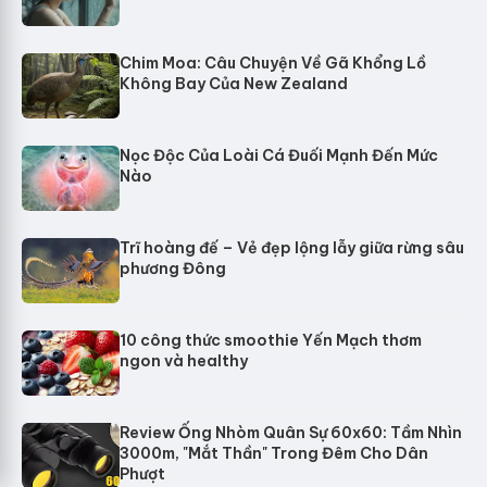
Chim Moa: Câu Chuyện Về Gã Khổng Lồ
Không Bay Của New Zealand
Nọc Độc Của Loài Cá Đuối Mạnh Đến Mức
Nào
Trĩ hoàng đế – Vẻ đẹp lộng lẫy giữa rừng sâu
phương Đông
10 công thức smoothie Yến Mạch thơm
ngon và healthy
Review Ống Nhòm Quân Sự 60x60: Tầm Nhìn
3000m, "Mắt Thần" Trong Đêm Cho Dân
Phượt