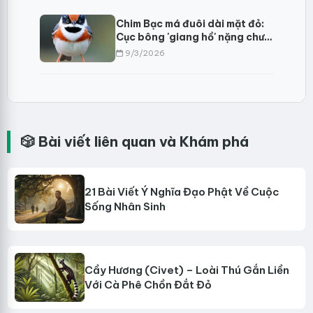
Chim Bạc má đuôi dài mặt đỏ:
Cục bông 'giang hồ' nặng chưa
đầy mười gram?
9/3/2026
🎲 Bài viết liên quan và Khám phá
21 Bài Viết Ý Nghĩa Đạo Phật Về Cuộc
Sống Nhân Sinh
Cầy Hương (Civet) – Loài Thú Gắn Liền
Với Cà Phê Chồn Đắt Đỏ