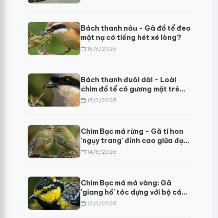
Bách thanh nâu - Gã đồ tể đeo
mặt nạ có tiếng hét xé lòng?
18/3/2026
Bách thanh đuôi dài - Loài
chim đồ tể có gương mặt trẻ
thơ
16/3/2026
Chim Bạc má rừng - Gã tí hon
'ngụy trang' đỉnh cao giữa đại
ngàn Himalaya
14/3/2026
Chim Bạc má má vàng: Gã
'giang hồ' tóc dựng với bộ cánh
thêu hoa dệt gấm
12/3/2026