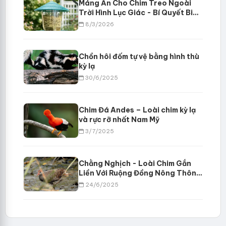
Máng Ăn Cho Chim Treo Ngoài
Trời Hình Lục Giác - Bí Quyết Biến
Sân Vườn Thành Thiên Đường
8/3/2026
Chim Muông
Chồn hôi đốm tự vệ bằng hình thù
kỳ lạ
30/6/2025
Chim Đá Andes – Loài chim kỳ lạ
và rực rỡ nhất Nam Mỹ
3/7/2025
Chằng Nghịch - Loài Chim Gắn
Liền Với Ruộng Đồng Nông Thôn
Việt Nam
24/6/2025