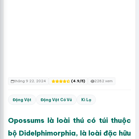
tháng 9 22, 2024
(4.9/5)
2282 xem
Động Vật
Động Vật Có Vú
Kì Lạ
Opossums là loài thú có túi thuộc
bộ Didelphimorphia, là loài đặc hữu