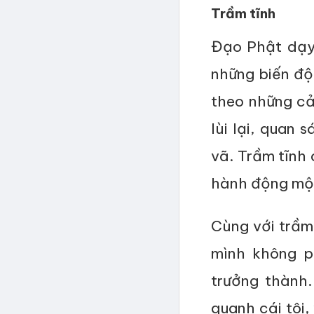
Trầm tĩnh
Đạo Phật dạy 
những biến độn
theo những cảm
lùi lại, quan 
vã. Trầm tĩnh 
hành động mộ
Cùng với trầm 
mình không p
trưởng thành.
quanh cái tôi,