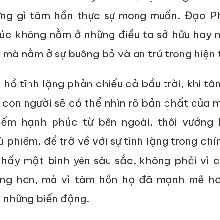
ững gì tâm hồn thực sự mong muốn. Đạo P
úc không nằm ở những điều ta sở hữu hay n
 mà nằm ở sự buông bỏ và an trú trong hiện t
hồ tĩnh lặng phản chiếu cả bầu trời, khi t
con người sẽ có thể nhìn rõ bản chất của m
kiếm hạnh phúc từ bên ngoài, thôi vướng 
 phiếm, để trở về với sự tĩnh lặng trong chí
thấy một bình yên sâu sắc, không phải vì 
àng hơn, mà vì tâm hồn họ đã mạnh mẽ hơ
c những biến động.