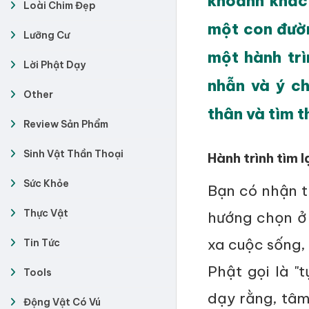
khoảnh khắc 
Loài Chim Đẹp
một con đườn
Lưỡng Cư
một hành trì
Lời Phật Dạy
nhẫn và ý c
Other
thân và tìm t
Review Sản Phẩm
Sinh Vật Thần Thoại
Hành trình tìm l
Sức Khỏe
Bạn có nhận t
Thực Vật
hướng chọn ở 
xa cuộc sống,
Tin Tức
Phật gọi là "
Tools
dạy rằng, tâm 
Động Vật Có Vú