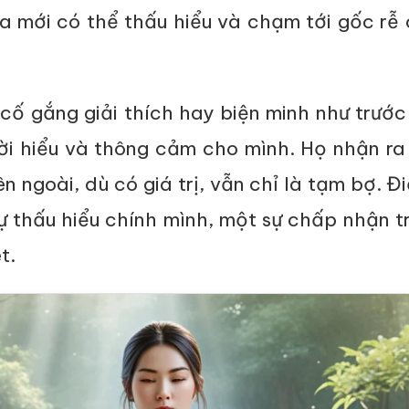
ta mới có thể thấu hiểu và chạm tới gốc rễ
cố gắng giải thích hay biện minh như trướ
i hiểu và thông cảm cho mình. Họ nhận ra 
ên ngoài, dù có giá trị, vẫn chỉ là tạm bợ. Đ
ự thấu hiểu chính mình, một sự chấp nhận t
t.