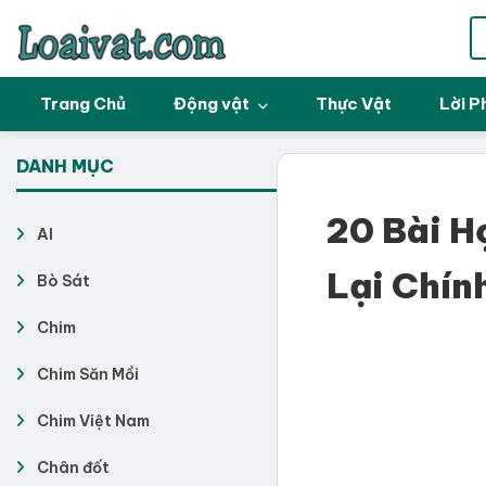
Trang Chủ
Động vật
Thực Vật
Lời P
DANH MỤC
20 Bài H
AI
Lại Chín
Bò Sát
Chim
Chim Săn Mồi
Chim Việt Nam
Chân đốt