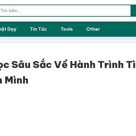
hật Dạy
Tin Tức
Tools
Other
ọc Sâu Sắc Về Hành Trình T
h Mình