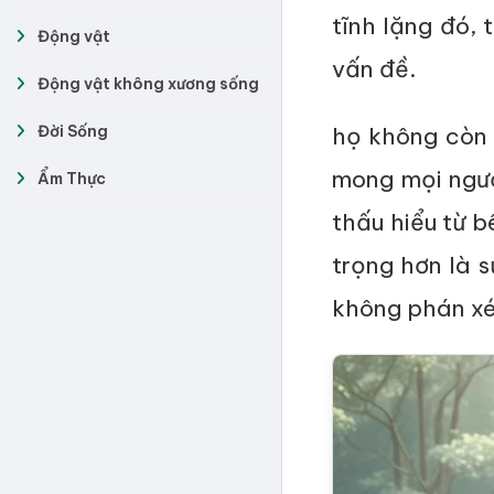
tĩnh lặng đó, 
Động vật
vấn đề.
Động vật không xương sống
Đời Sống
họ không còn 
mong mọi ngườ
Ẩm Thực
thấu hiểu từ b
trọng hơn là s
không phán xé