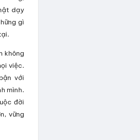
hật dạy
hững gì
ại.
âm không
ọi việc.
bận với
nh mình.
cuộc đời
n, vững