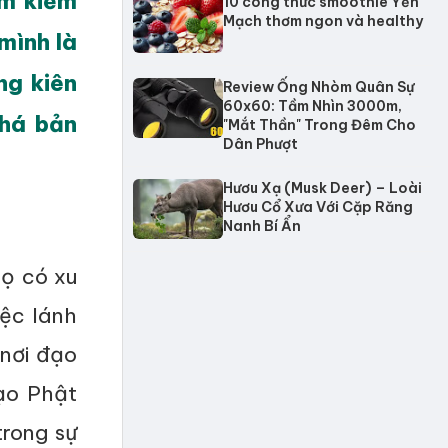
ìm kiếm
10 công thức smoothie Yến
Mạch thơm ngon và healthy
mình là
ng kiên
Review Ống Nhòm Quân Sự
60x60: Tầm Nhìn 3000m,
phá bản
"Mắt Thần" Trong Đêm Cho
Dân Phượt
Hươu Xạ (Musk Deer) – Loài
Hươu Cổ Xưa Với Cặp Răng
Nanh Bí Ẩn
họ có xu
ệc lánh
 nơi đạo
Đạo Phật
trong sự