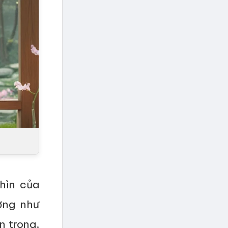
hìn của
ờng như
n trong,