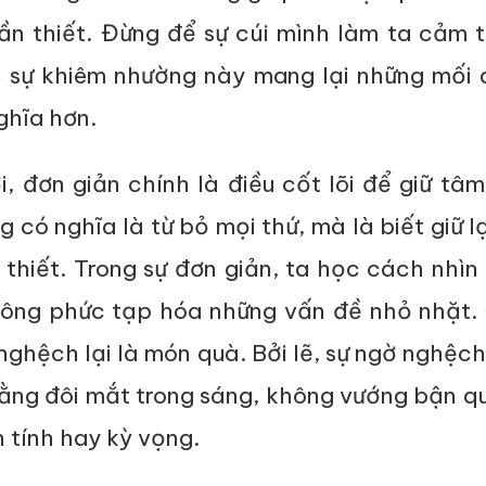
n thiết. Đừng để sự cúi mình làm ta cảm t
h sự khiêm nhường này mang lại những mối 
ghĩa hơn.
, đơn giản chính là điều cốt lõi để giữ tâm
 có nghĩa là từ bỏ mọi thứ, mà là biết giữ l
 thiết. Trong sự đơn giản, ta học cách nhìn
ông phức tạp hóa những vấn đề nhỏ nhặt. Đ
ghệch lại là món quà. Bởi lẽ, sự ngờ nghệch
bằng đôi mắt trong sáng, không vướng bận q
 tính hay kỳ vọng.