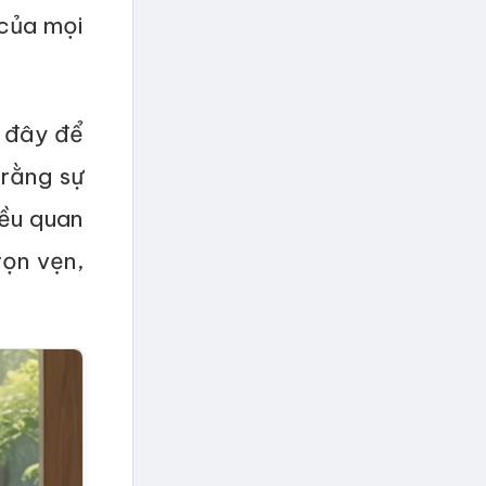
 của mọi
c đây để
rằng sự
iều quan
rọn vẹn,