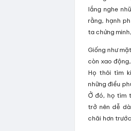
lắng nghe nh
rằng, hạnh ph
ta chứng minh,
Giống như mặt 
còn xao động, 
Họ thôi tìm 
những điều phù
Ở đó, họ tìm 
trở nên dễ d
chãi hơn trướ