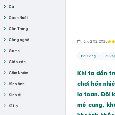
Cá
Cách Nuôi
Côn Trùng
Công nghệ
tháng 2 02, 2025
Game
Đời Sống
Lời Ph
Giáp xác
Khi ta dần t
Gặm Nhấm
chơi hồn nhi
Hình ảnh
lo toan. Đôi 
Kinh dị
mê cung, kh
Kì Lạ