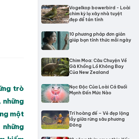
Vogelkop bowerbird - Loài
chim kỳ lạ xây nhà tuyệt
đẹp để tán tỉnh
10 phương pháp đơn giản
giúp bạn tỉnh thức mỗi ngày
Chim Moa: Câu Chuyện Về
Gã Khổng Lồ Không Bay
Của New Zealand
ững trò
Nọc Độc Của Loài Cá Đuối
Mạnh Đến Mức Nào
, những
ong một
Trĩ hoàng đế – Vẻ đẹp lộng
lẫy giữa rừng sâu phương
g những
Đông