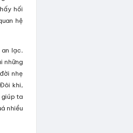
hấy hối
quan hệ
 an lạc.
ại những
 đời nhẹ
ôi khi,
 giúp ta
uá nhiều