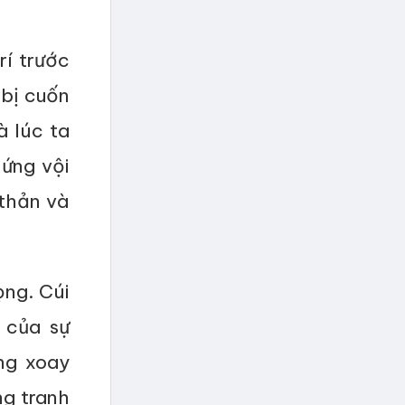
rí trước
 bị cuốn
à lúc ta
 ứng vội
 thản và
ọng. Cúi
 của sự
ng xoay
ng tranh