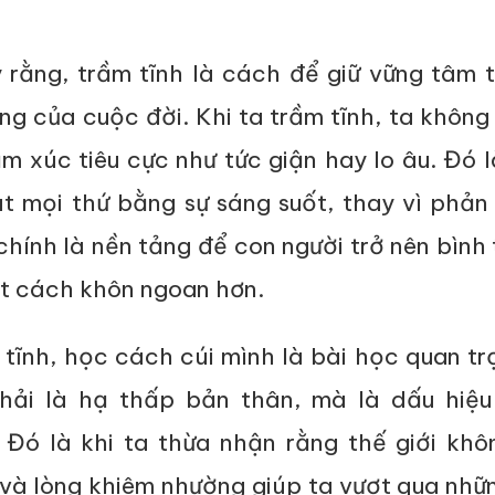
rằng, trầm tĩnh là cách để giữ vững tâm t
g của cuộc đời. Khi ta trầm tĩnh, ta không
 xúc tiêu cực như tức giận hay lo âu. Đó l
sát mọi thứ bằng sự sáng suốt, thay vì phản
chính là nền tảng để con người trở nên bình
t cách khôn ngoan hơn.
tĩnh, học cách cúi mình là bài học quan tr
hải là hạ thấp bản thân, mà là dấu hiệu
 Đó là khi ta thừa nhận rằng thế giới khô
 và lòng khiêm nhường giúp ta vượt qua nhữ