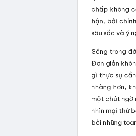
chấp không cầ
hận, bởi chín
sâu sắc và ý n
Sống trong đời
Đơn giản không
gì thực sự cần
nhàng hơn, kh
một chút ngờ n
nhìn mọi thứ 
bởi những toan