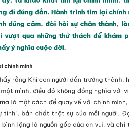
ấy, ta khao khát tìm lại chính mình, t
g đi đúng đắn. Hành trình tìm lại chính 
nh dũng cảm, đòi hỏi sự chân thành, lò
hí vượt qua những thử thách để khám 
hấy ý nghĩa cuộc đời.
ại chính mình
hấy rằng Khi con người dần trưởng thành, 
một mình, điều đó không đồng nghĩa với vi
 mà là một cách để quay về với chính mình,
tự tính", bản chất thật sự của mỗi người. 
bình lặng là nguồn gốc của an vui, và chỉ 