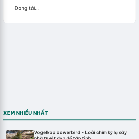
Đang tải...
XEM NHIỀU NHẤT
Vogelkop bowerbird - Loài chim kỳ lạ xây
nhà tuyệt đẹp để tán tỉnh