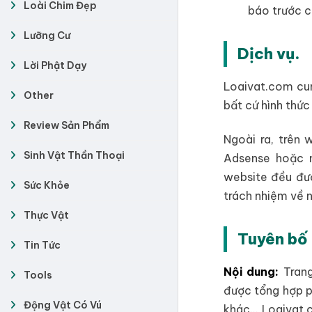
Loài Chim Đẹp
báo trước c
Lưỡng Cư
Dịch vụ.
Lời Phật Dạy
Loaivat.com cun
Other
bất cứ hình thứ
Review Sản Phẩm
Ngoài ra, trên
Sinh Vật Thần Thoại
Adsense hoặc 
website đều đượ
Sức Khỏe
trách nhiệm về n
Thực Vật
Tuyên bố 
Tin Tức
Nội dung:
Trang
Tools
được tổng hợp p
Động Vật Có Vú
khác… Loaivat.c