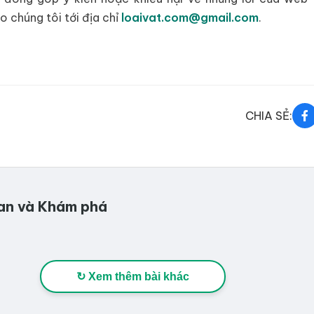
o chúng tôi tới địa chỉ
loaivat.com@gmail.com
.
CHIA SẺ:
quan và Khám phá
↻ Xem thêm bài khác