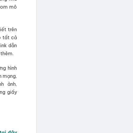
.com mô
iết trên
 tất cả
link dẫn
 thêm.
ng hình
an mạng,
h ảnh,
ng giấy
tại đây