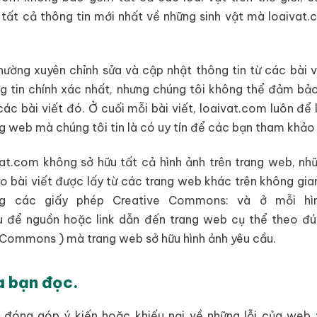
ất cả thông tin mới nhất về những sinh vật mà loaivat
ường xuyên chỉnh sửa và cập nhật thông tin từ các bài v
 tin chính xác nhất, nhưng chúng tôi không thể đảm bảo
các bài viết đó. Ở cuối mỗi bài viết, loaivat.com luôn để 
ang web mà chúng tôi tin là có uy tín để các bạn tham khảo
t.com không sở hữu tất cả hình ảnh trên trang web, nhữ
o bài viết được lấy từ các trang web khác trên không gi
g các giấy phép Creative Commons: và ở mỗi hìn
u để nguồn hoặc link dẫn đến trang web cụ thể theo đú
 Commons ) mà trang web sở hữu hình ảnh yêu cầu.
a bạn đọc.
 đóng góp ý kiến hoặc khiếu nại về những lỗi của web