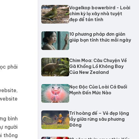
Vogelkop bowerbird - Loài
chim kỳ lạ xây nhà tuyệt
đẹp để tán tỉnh
10 phương pháp đơn giản
giúp bạn tỉnh thức mỗi ngày
Chim Moa: Câu Chuyện Về
đọc phải
Gã Khổng Lồ Không Bay
Của New Zealand
Nọc Độc Của Loài Cá Đuối
website,
Mạnh Đến Mức Nào
website
Trĩ hoàng đế – Vẻ đẹp lộng
ng bình
lẫy giữa rừng sâu phương
Đông
ự người
i thông