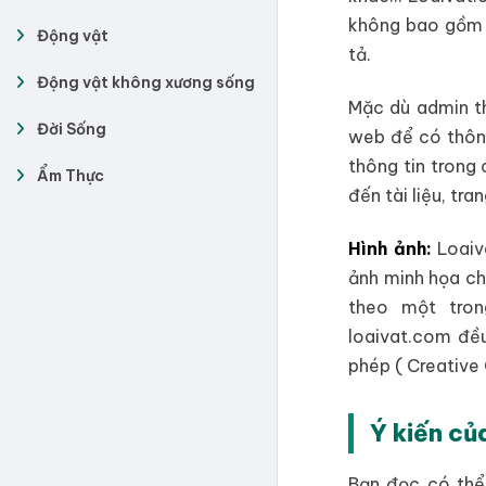
không bao gồm t
Động vật
tả.
Động vật không xương sống
Mặc dù admin th
Đời Sống
web để có thông
thông tin trong 
Ẩm Thực
đến tài liệu, tr
Hình ảnh:
Loaiva
ảnh minh họa ch
theo một tron
loaivat.com đề
phép ( Creative
Ý kiến củ
Bạn đọc có thể