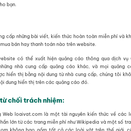
ho bạn.
g cấp những bài viết, kiến thức hoàn toàn miễn phí và k
c mua bán hay thanh toán nào trên website.
 website có thể xuất hiện quảng cáo thông qua dịch vụ
những nhà cung cấp quảng cáo khác, và mọi quảng c
c hiển thị bằng nội dung từ nhà cung cấp, chúng tôi khô
ội dung hiển thị trên các quảng cáo đó.
từ chối trách nhiệm:
 Web loaivat.com là một tài nguyên kiến thức về các lo
hần lớn từ các trang miễn phí như Wikipedia và một số t
om không bao gồm tất cả các loài vật trên thế giới, c