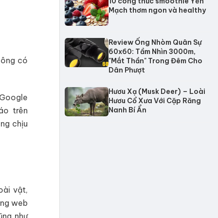
10 công thức smoothie Yến
Mạch thơm ngon và healthy
Review Ống Nhòm Quân Sự
60x60: Tầm Nhìn 3000m,
hông có
"Mắt Thần" Trong Đêm Cho
Dân Phượt
Hươu Xạ (Musk Deer) – Loài
 Google
Hươu Cổ Xưa Với Cặp Răng
áo trên
Nanh Bí Ẩn
ng chịu
ài vật,
rang web
ũng như