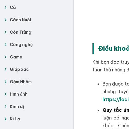
Cá
Cách Nuôi
Côn Trùng
Công nghệ
Điều kho
Game
Khi bạn đọc tru
Giáp xác
tuân thủ những 
Gặm Nhấm
Bạn được to
nhưng tuyệ
Hình ảnh
https://loa
Kinh dị
Quy tắc ứn
luận có ng
Kì Lạ
khác… Chún