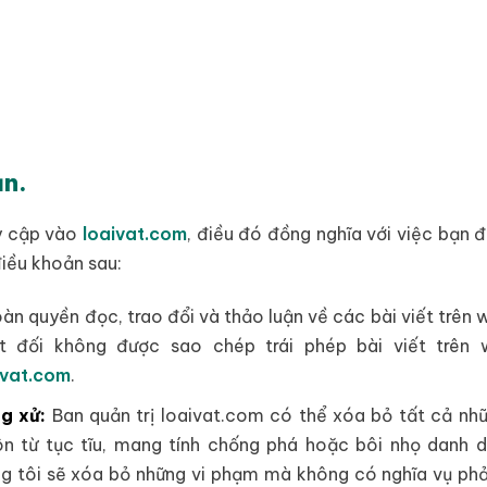
ản.
y cập vào
loaivat.com
, điều đó đồng nghĩa với việc bạn 
điều khoản sau:
àn quyền đọc, trao đổi và thảo luận về các bài viết trên 
t đối không được sao chép trái phép bài viết trên 
ivat.com
.
g xử:
Ban quản trị loaivat.com có thể xóa bỏ tất cả nhữ
ôn từ tục tĩu, mang tính chống phá hoặc bôi nhọ danh d
g tôi sẽ xóa bỏ những vi phạm mà không có nghĩa vụ phả