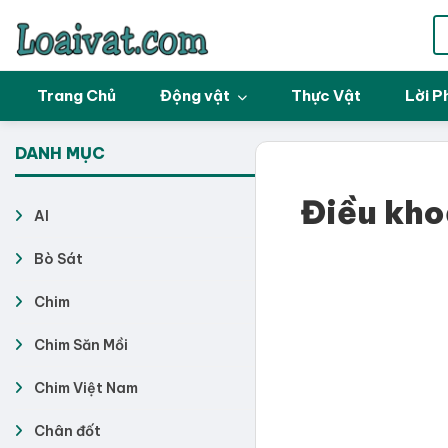
Trang Chủ
Động vật
Thực Vật
Lời P
DANH MỤC
Điều kho
AI
Bò Sát
Chim
Chim Săn Mồi
Chim Việt Nam
Chân đốt