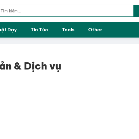
hật Dạy
Tin Tức
Tools
Other
ản & Dịch vụ