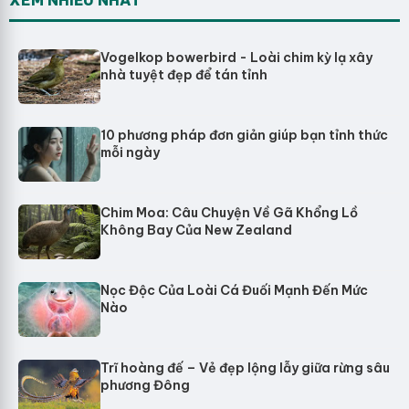
XEM NHIỀU NHẤT
Vogelkop bowerbird - Loài chim kỳ lạ xây
nhà tuyệt đẹp để tán tỉnh
10 phương pháp đơn giản giúp bạn tỉnh thức
mỗi ngày
Chim Moa: Câu Chuyện Về Gã Khổng Lồ
Không Bay Của New Zealand
Nọc Độc Của Loài Cá Đuối Mạnh Đến Mức
Nào
Trĩ hoàng đế – Vẻ đẹp lộng lẫy giữa rừng sâu
phương Đông