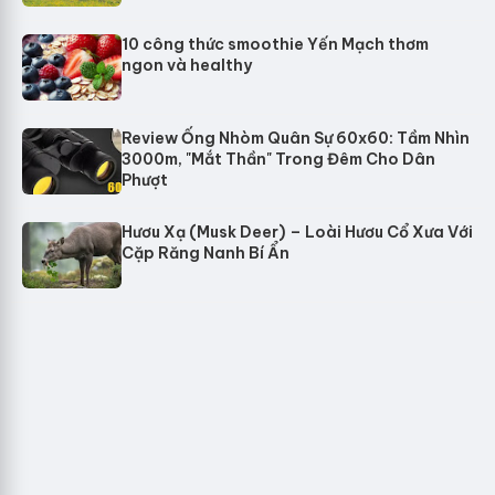
10 công thức smoothie Yến Mạch thơm
ngon và healthy
Review Ống Nhòm Quân Sự 60x60: Tầm Nhìn
3000m, "Mắt Thần" Trong Đêm Cho Dân
Phượt
Hươu Xạ (Musk Deer) – Loài Hươu Cổ Xưa Với
Cặp Răng Nanh Bí Ẩn