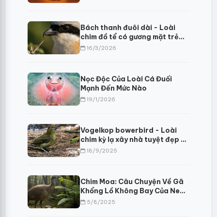
Cập
Bách thanh đuôi dài - Loài
chim đồ tể có gương mặt trẻ
thơ
16/3/2026
Nọc Độc Của Loài Cá Đuối
Mạnh Đến Mức Nào
19/1/2026
Vogelkop bowerbird - Loài
chim kỳ lạ xây nhà tuyệt đẹp để
tán tỉnh
18/9/2025
Chim Moa: Câu Chuyện Về Gã
Khổng Lồ Không Bay Của New
Zealand
5/8/2025