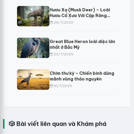
Hươu Xạ (Musk Deer) – Loài
Hươu Cổ Xưa Với Cặp Răng
Nanh Bí Ẩn
26/7/2025
Great Blue Heron loài diệc lớn
nhất ở Bắc Mỹ
20/7/2025
Chim thư ký – Chiến binh dũng
mãnh vùng thảo nguyên
16/7/2025
🎲 Bài viết liên quan và Khám phá