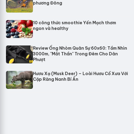
phương Đông
10 công thức smoothie Yến Mạch thơm
ngon và healthy
Review Ống Nhòm Quân Sự 60x60: Tầm Nhìn
3000m, "Mắt Thần" Trong Đêm Cho Dân
Phượt
Hươu Xạ (Musk Deer) – Loài Hươu Cổ Xưa Với
Cặp Răng Nanh Bí Ẩn