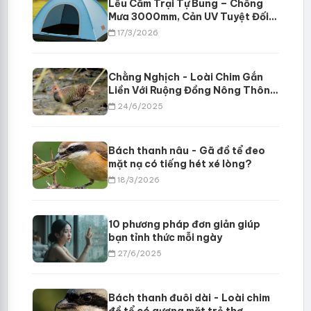
Lều Cắm Trại Tự Bung – Chống
Mưa 3000mm, Cản UV Tuyệt Đối
Cho Cặp Đôi & Gia Đình
17/3/2026
Chằng Nghịch - Loài Chim Gắn
Liền Với Ruộng Đồng Nông Thôn
Việt Nam
24/6/2025
Bách thanh nâu - Gã đồ tể đeo
mặt nạ có tiếng hét xé lòng?
18/3/2026
10 phương pháp đơn giản giúp
bạn tỉnh thức mỗi ngày
27/6/2025
Bách thanh đuôi dài - Loài chim