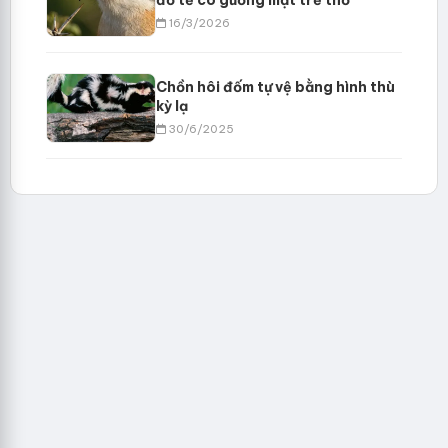
đồ tể có gương mặt trẻ thơ
16/3/2026
Chồn hôi đốm tự vệ bằng hình thù
kỳ lạ
30/6/2025