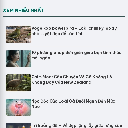
XEM NHIỀU NHẤT
Vogelkop bowerbird - Loài chim kỳ lạ xây
nhà tuyệt đẹp để tán tỉnh
10 phương pháp đơn giản giúp bạn tỉnh thức
mỗi ngày
Chim Moa: Câu Chuyện Về Gã Khổng Lồ
Không Bay Của New Zealand
Nọc Độc Của Loài Cá Đuối Mạnh Đến Mức
Nào
Trĩ hoàng đế – Vẻ đẹp lộng lẫy giữa rừng sâu