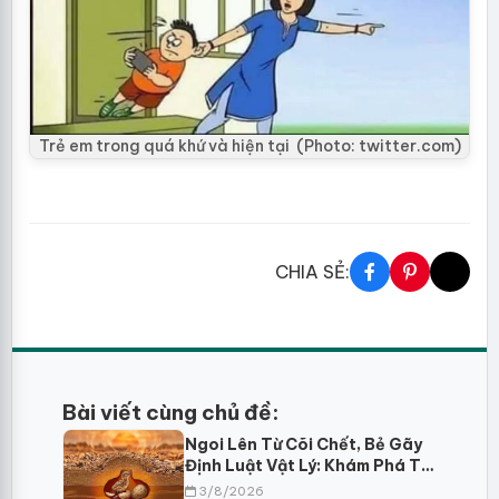
Trẻ em trong quá khứ và hiện tại (Photo: twitter.com)
CHIA SẺ:
Bài viết cùng chủ đề:
Ngoi Lên Từ Cõi Chết, Bẻ Gãy
Định Luật Vật Lý: Khám Phá Trí
Tuệ Sinh Tồn Của Choi Choi Ai
3/8/2026