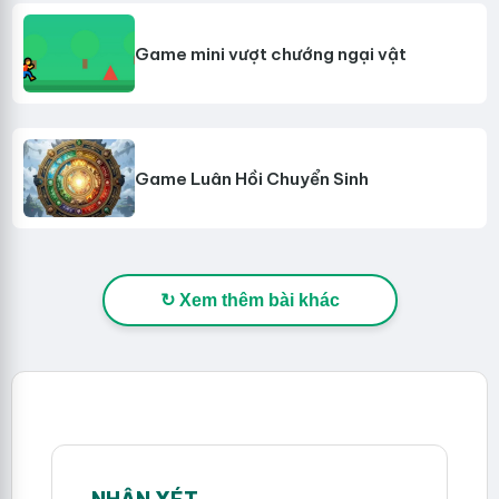
Game mini vượt chướng ngại vật
Game Luân Hồi Chuyển Sinh
↻ Xem thêm bài khác