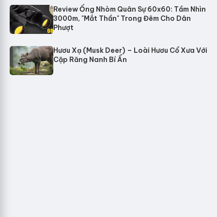
Review Ống Nhòm Quân Sự 60x60: Tầm Nhìn
3000m, "Mắt Thần" Trong Đêm Cho Dân
Phượt
Hươu Xạ (Musk Deer) – Loài Hươu Cổ Xưa Với
Cặp Răng Nanh Bí Ẩn