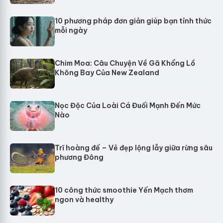
10 phương pháp đơn giản giúp bạn tỉnh thức
mỗi ngày
Chim Moa: Câu Chuyện Về Gã Khổng Lồ
Không Bay Của New Zealand
Nọc Độc Của Loài Cá Đuối Mạnh Đến Mức
Nào
Trĩ hoàng đế – Vẻ đẹp lộng lẫy giữa rừng sâu
phương Đông
10 công thức smoothie Yến Mạch thơm
ngon và healthy