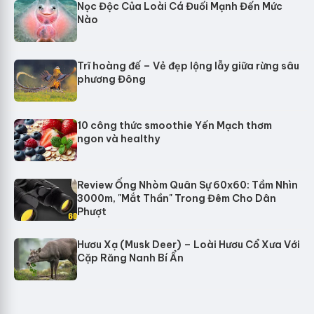
Nọc Độc Của Loài Cá Đuối Mạnh Đến Mức
Nào
Trĩ hoàng đế – Vẻ đẹp lộng lẫy giữa rừng sâu
phương Đông
10 công thức smoothie Yến Mạch thơm
ngon và healthy
Review Ống Nhòm Quân Sự 60x60: Tầm Nhìn
3000m, "Mắt Thần" Trong Đêm Cho Dân
Phượt
Hươu Xạ (Musk Deer) – Loài Hươu Cổ Xưa Với
Cặp Răng Nanh Bí Ẩn