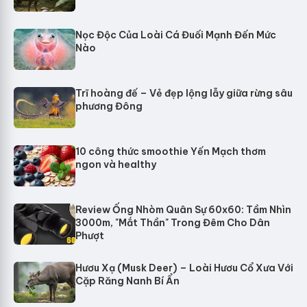
Nọc Độc Của Loài Cá Đuối Mạnh Đến Mức
Nào
Trĩ hoàng đế – Vẻ đẹp lộng lẫy giữa rừng sâu
phương Đông
10 công thức smoothie Yến Mạch thơm
ngon và healthy
Review Ống Nhòm Quân Sự 60x60: Tầm Nhìn
3000m, "Mắt Thần" Trong Đêm Cho Dân
Phượt
Hươu Xạ (Musk Deer) – Loài Hươu Cổ Xưa Với
Cặp Răng Nanh Bí Ẩn