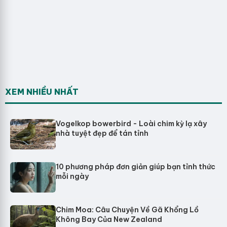
XEM NHIỀU NHẤT
Vogelkop bowerbird - Loài chim kỳ lạ xây
nhà tuyệt đẹp để tán tỉnh
10 phương pháp đơn giản giúp bạn tỉnh thức
mỗi ngày
Chim Moa: Câu Chuyện Về Gã Khổng Lồ
Không Bay Của New Zealand