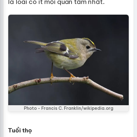
là loài có ít mối quan tâm nhất.
Photo - Francis C. Franklin/wikipedia.org
Tuổi thọ