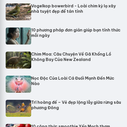
Vogelkop bowerbird - Loài chim kỳ lạ xây
nhà tuyệt đẹp để tán tỉnh
10 phương pháp đơn giản giúp bạn tỉnh thức
mỗi ngày
Chim Moa: Câu Chuyện Về Gã Khổng Lồ
Không Bay Của New Zealand
Nọc Độc Của Loài Cá Đuối Mạnh Đến Mức
Nào
Trĩ hoàng đế – Vẻ đẹp lộng lẫy giữa rừng sâu
phương Đông
10 công thức smoothie Yến Mạch thơm