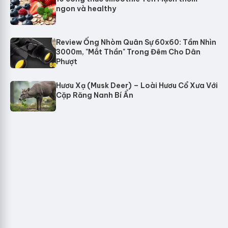
ngon và healthy
Review Ống Nhòm Quân Sự 60x60: Tầm Nhìn
3000m, "Mắt Thần" Trong Đêm Cho Dân
Phượt
Hươu Xạ (Musk Deer) – Loài Hươu Cổ Xưa Với
Cặp Răng Nanh Bí Ẩn