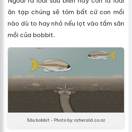
Ngoài ra loài sâu biển này còn là loài
ăn tạp chúng sẽ tóm bất cứ con mồi
nào dù to hay nhỏ nếu lọt vào tầm săn
mồi của bobbit.
Sâu bobbit - Photo by: nzherald.co.nz