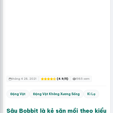
tháng 4 28, 2021
(4.9/5)
1985 xem
Động Vật
Động Vật Không Xương Sống
Kì Lạ
Sâu Bobbit là kẻ săn mồi theo kiểu