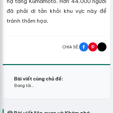
hạ tầng Kumamoto. Hơn 44.000 người
đã phải di tản khỏi khu vực này để
tránh thảm họa.
CHIA SẺ:
Bài viết cùng chủ đề:
Đang tải...