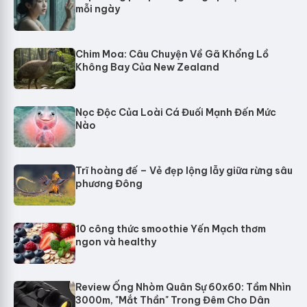
mỗi ngày
Chim Moa: Câu Chuyện Về Gã Khổng Lồ
Không Bay Của New Zealand
Nọc Độc Của Loài Cá Đuối Mạnh Đến Mức
Nào
Trĩ hoàng đế – Vẻ đẹp lộng lẫy giữa rừng sâu
phương Đông
10 công thức smoothie Yến Mạch thơm
ngon và healthy
Review Ống Nhòm Quân Sự 60x60: Tầm Nhìn
3000m, "Mắt Thần" Trong Đêm Cho Dân