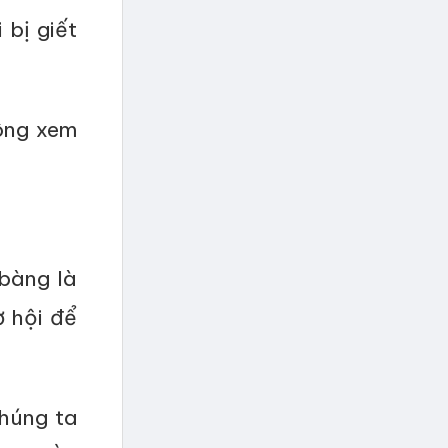
 bị giết
hông xem
 bàng là
ơ hội để
chúng ta