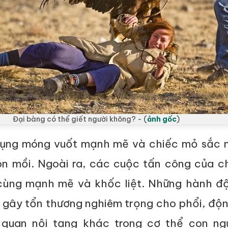
Đại bàng có thể giết người không? - (
ảnh gốc
)
dụng móng vuốt mạnh mẽ và chiếc mỏ sắc 
on mồi. Ngoài ra, các cuộc tấn công của c
 cùng mạnh mẽ và khốc liệt. Những hành đ
ể gây tổn thương nghiêm trọng cho phổi, đ
quan nội tạng khác trong cơ thể con ngư