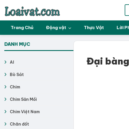
Trang Chủ
Động vật
Thực Vật
Lời P
DANH MỤC
Đại bàng
AI
Bò Sát
Chim
Chim Săn Mồi
Chim Việt Nam
Chân đốt