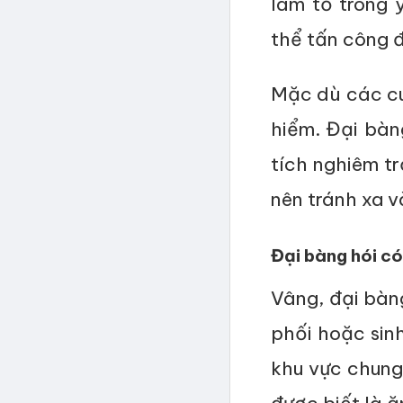
làm tổ trong 
thể tấn công 
Mặc dù các cu
hiểm. Đại bàn
tích nghiêm t
nên tránh xa 
Đại bàng hói c
Vâng, đại bàng
phối hoặc sinh
khu vực chung 