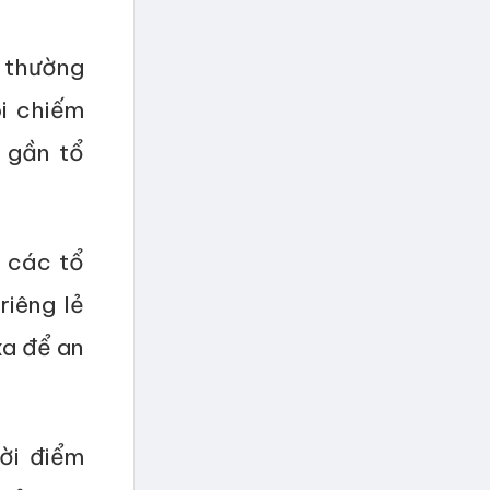
g thường
i chiếm
á gần tổ
a các tổ
riêng lẻ
xa để an
ời điểm