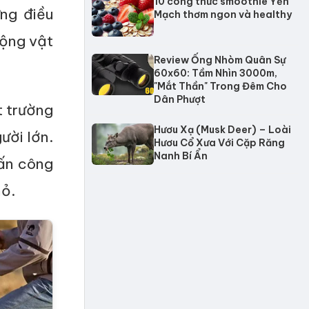
10 công thức smoothie Yến
ng điều
Mạch thơm ngon và healthy
động vật
Review Ống Nhòm Quân Sự
60x60: Tầm Nhìn 3000m,
"Mắt Thần" Trong Đêm Cho
Dân Phượt
t trường
Hươu Xạ (Musk Deer) – Loài
ười lớn.
Hươu Cổ Xưa Với Cặp Răng
Nanh Bí Ẩn
tấn công
hỏ.