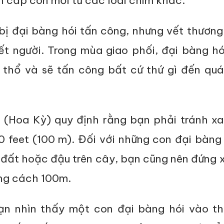
n cắp con mồi từ các loài chim khác.
bị đại bàng hói tấn công, nhưng vết thươn
t người. Trong mùa giao phối, đại bàng hó
h thổ và sẽ tấn công bất cứ thứ gì đến qu
g (Hoa Kỳ) quy định rằng bạn phải tránh x
 feet (100 m). Đối với những con đại bàng 
 đất hoặc đậu trên cây, bạn cũng nên đứng 
ng cách 100m.
ạn nhìn thấy một con đại bàng hói vào th