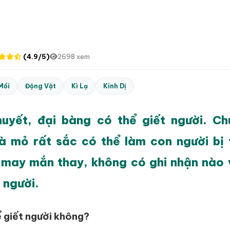
(4.9/5)
2698 xem
Mồi
Động Vật
Kì Lạ
Kinh Dị
huyết, đại bàng có thể giết người. C
à mỏ rất sắc có thể làm con người bị
may mắn thay, không có ghi nhận nào 
 người.
 giết người không?