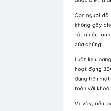
được biết là ă
Con người đã 
không gây chế
rất nhiều lãn
của chúng.
Luật liên ban
hoạt động 330
đứng trên mặt
toàn với khoả
Vì vậy, nếu b