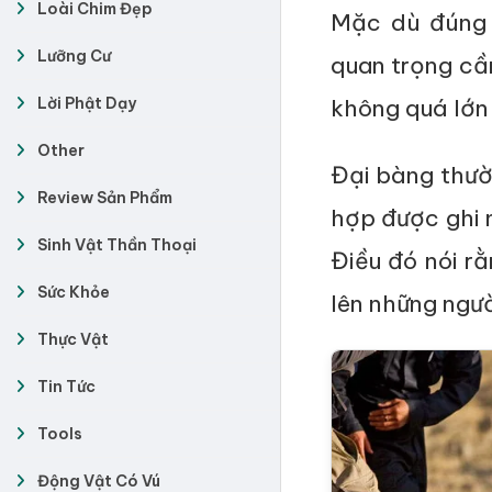
Loài Chim Đẹp
Mặc dù đúng 
Lưỡng Cư
quan trọng cầ
Lời Phật Dạy
không quá lớn 
Other
Đại bàng thườn
Review Sản Phẩm
hợp được ghi n
Sinh Vật Thần Thoại
Điều đó nói rằ
Sức Khỏe
lên những ngư
Thực Vật
Tin Tức
Tools
Động Vật Có Vú