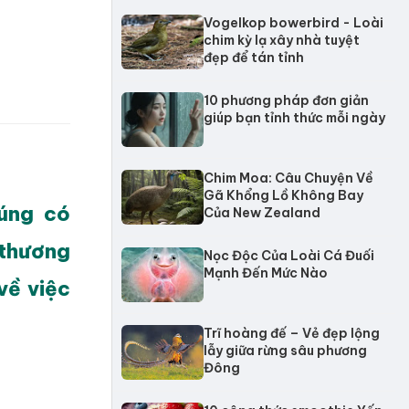
Vogelkop bowerbird - Loài
chim kỳ lạ xây nhà tuyệt
đẹp để tán tỉnh
10 phương pháp đơn giản
giúp bạn tỉnh thức mỗi ngày
Chim Moa: Câu Chuyện Về
Gã Khổng Lồ Không Bay
húng có
Của New Zealand
 thương
Nọc Độc Của Loài Cá Đuối
Mạnh Đến Mức Nào
về việc
Trĩ hoàng đế – Vẻ đẹp lộng
lẫy giữa rừng sâu phương
Đông