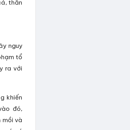
cá, thằn
ây nguy
phạm tổ
 ra với
ng khiến
vào đó,
n mồi và