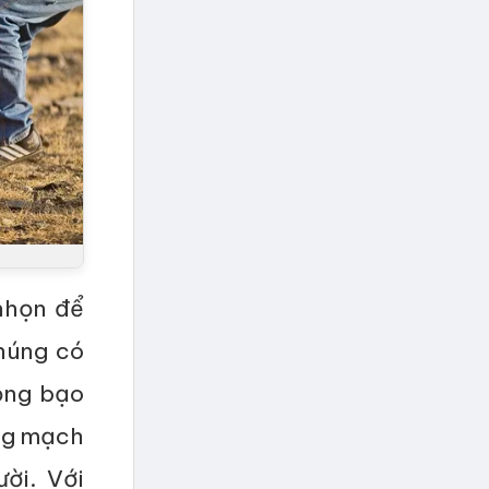
nhọn để
húng có
ộng bạo
ộng mạch
ời. Với