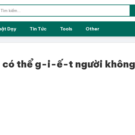
hật Dạy
Tin Tức
Tools
Other
 có thể g-i-ế-t người khôn