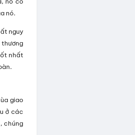
, nó có
a nó.
rất nguy
 thương
tốt nhất
oàn.
mùa giao
ậu ở các
n, chúng