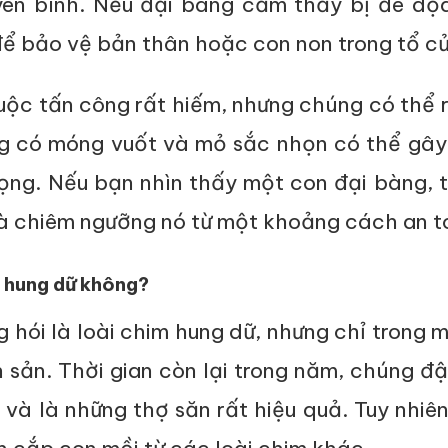
yên bình. Nếu đại bàng cảm thấy bị đe dọa
để bảo vệ bản thân hoặc con non trong tổ củ
ộc tấn công rất hiếm, nhưng chúng có thể 
g có móng vuốt và mỏ sắc nhọn có thể gây
rọng. Nếu bạn nhìn thấy một con đại bàng, 
và chiêm ngưỡng nó từ một khoảng cách an t
ó hung dữ không?
 hói là loài chim hung dữ, nhưng chỉ trong 
 sản. Thời gian còn lại trong năm, chúng đ
và là những thợ săn rất hiệu quả. Tuy nhiê