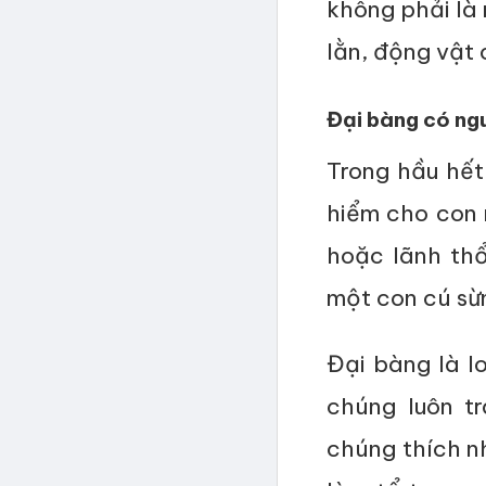
không phải là 
lằn, động vật 
Đại bàng có ng
Trong hầu hết
hiểm cho con 
hoặc lãnh thổ
một con cú sừn
Đại bàng là l
chúng luôn t
chúng thích nh