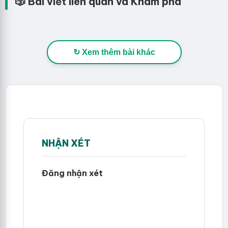
🎲 Bài viết liên quan và Khám phá
↻ Xem thêm bài khác
NHẬN XÉT
Đăng nhận xét