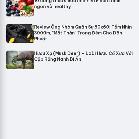
10 công thức smoothie Yến Mạch thơm
ngon và healthy
Review Ống Nhòm Quân Sự 60x60: Tầm Nhìn
3000m, "Mắt Thần" Trong Đêm Cho Dân
Phượt
Hươu Xạ (Musk Deer) – Loài Hươu Cổ Xưa Với
Cặp Răng Nanh Bí Ẩn