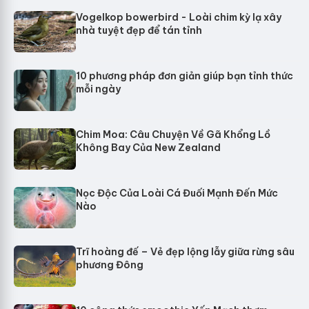
Vogelkop bowerbird - Loài chim kỳ lạ xây
nhà tuyệt đẹp để tán tỉnh
10 phương pháp đơn giản giúp bạn tỉnh thức
mỗi ngày
Chim Moa: Câu Chuyện Về Gã Khổng Lồ
Không Bay Của New Zealand
Nọc Độc Của Loài Cá Đuối Mạnh Đến Mức
Nào
Trĩ hoàng đế – Vẻ đẹp lộng lẫy giữa rừng sâu
phương Đông