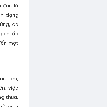
 đan lá
nh dạng
ứng, có
gian ấp
đến một
uan tâm,
ên, việc
ng thưa,
hời gian