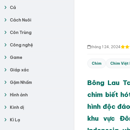
Cá
Cách Nuôi
Côn Trùng
Công nghệ
tháng 1 24, 2024
Game
Chim
Chim Việt
Giáp xác
Bông Lau Ta
Gặm Nhấm
chim biết hó
Hình ảnh
hình độc đáo
Kinh dị
khu vực Đô
Kì Lạ