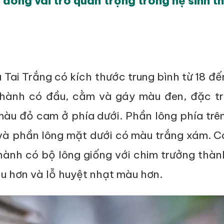
 đóng vai trò quan trọng trong hệ sinh th
Tai Trắng có kích thước trung bình từ 18 đế
thành có đầu, cằm và gáy màu đen, đặc tr
màu đỏ cam ở phía dưới. Phần lông phía trê
à phần lông mặt dưới có màu trắng xám. C
hành có bộ lông giống với chim trưởng thà
u hơn và lỗ huyệt nhạt màu hơn.