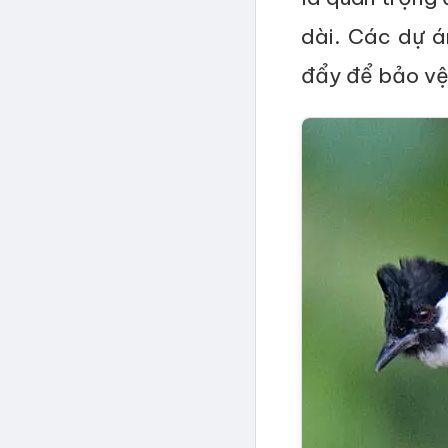
dài. Các dự á
đẩy để bảo vệ 