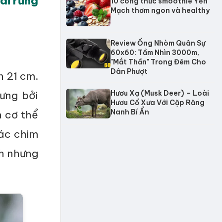
ái rừng
10 công thức smoothie Yến
Mạch thơm ngon và healthy
Review Ống Nhòm Quân Sự
60x60: Tầm Nhìn 3000m,
"Mắt Thần" Trong Đêm Cho
Dân Phượt
n 21 cm.
ưng bởi
Hươu Xạ (Musk Deer) – Loài
Hươu Cổ Xưa Với Cặp Răng
Nanh Bí Ẩn
n cơ thể
ác chim
nh nhưng