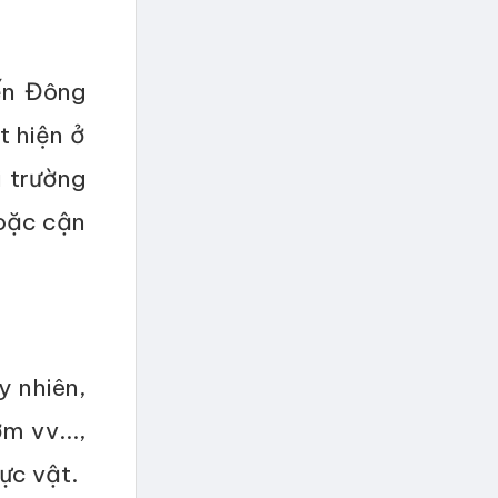
ến Đông
t hiện ở
i trường
hoặc cận
y nhiên,
m vv...,
hực vật.