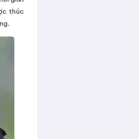
ợc thúc
ng.