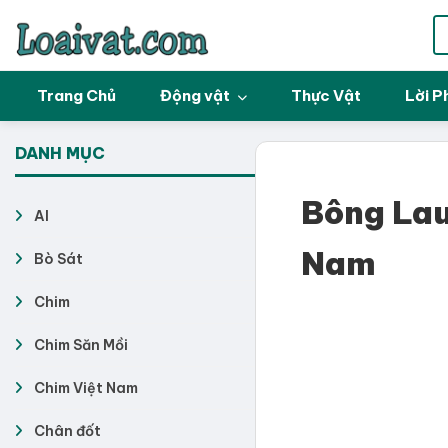
Trang Chủ
Động vật
Thực Vật
Lời P
DANH MỤC
Bông Lau
AI
Nam
Bò Sát
Chim
Chim Săn Mồi
Chim Việt Nam
Chân đốt