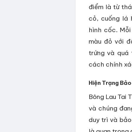
điểm là từ th
cỏ, cuống lá
hình cốc. Mỗi
màu đỏ với đố
trứng và quá 
cách chính xá
Hiện Trạng Bảo
Bông Lau Tai T
và chúng đang 
duy trì và bảo
là quan trọng 