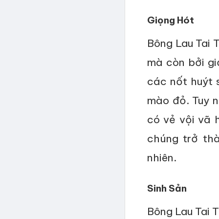
Giọng Hót
Bông Lau Tai T
mà còn bởi gi
các nốt huýt s
mào đỏ. Tuy n
có vẻ vội vã 
chúng trở th
nhiên.
Sinh Sản
Bông Lau Tai T