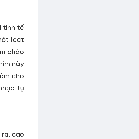
 tinh tế
ột loạt
him chào
chim này
 làm cho
nhạc tự
 ra, cao