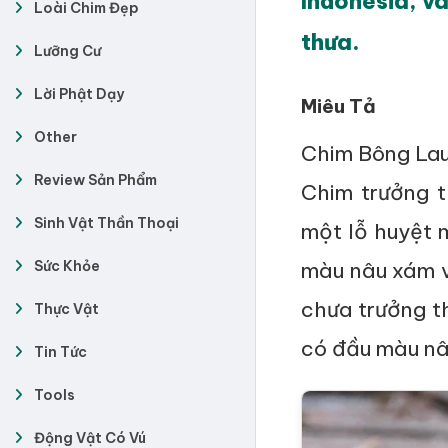
Indonesia, và
Loài Chim Đẹp
thưa.
Lưỡng Cư
Lời Phật Dạy
Miêu Tả
Other
Chim Bông Lau 
Review Sản Phẩm
Chim trưởng 
Sinh Vật Thần Thoại
một lỗ huyệt 
Sức Khỏe
màu nâu xám v
chưa trưởng t
Thực Vật
có đầu màu nâ
Tin Tức
Tools
Động Vật Có Vú