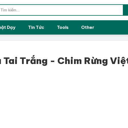
hật Dạy
Tin Tức
Tools
Other
 Tai Trắng - Chim Rừng Việ