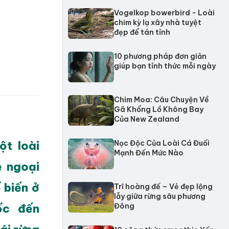
Vogelkop bowerbird - Loài
chim kỳ lạ xây nhà tuyệt
đẹp để tán tỉnh
10 phương pháp đơn giản
giúp bạn tỉnh thức mỗi ngày
Chim Moa: Câu Chuyện Về
Gã Khổng Lồ Không Bay
Của New Zealand
ột loài
Nọc Độc Của Loài Cá Đuối
Mạnh Đến Mức Nào
ẻ ngoại
 biến ở
Trĩ hoàng đế – Vẻ đẹp lộng
lẫy giữa rừng sâu phương
ốc đến
Đông