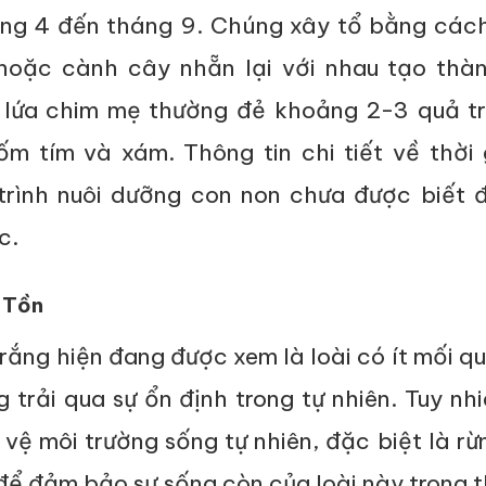
áng 4 đến tháng 9. Chúng xây tổ bằng cách
 hoặc cành cây nhẵn lại với nhau tạo thà
 lứa chim mẹ thường đẻ khoảng 2-3 quả tr
m tím và xám. Thông tin chi tiết về thời 
trình nuôi dưỡng con non chưa được biết 
c.
 Tồn
rắng hiện đang được xem là loài có ít mối q
trải qua sự ổn định trong tự nhiên. Tuy nhi
 vệ môi trường sống tự nhiên, đặc biệt là rừ
để đảm bảo sự sống còn của loài này trong t