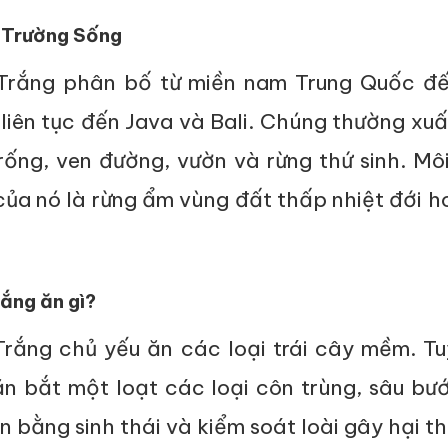
 Trường Sống
 Trắng phân bố từ miền nam Trung Quốc đ
iên tục đến Java và Bali. Chúng thường xuấ
rống, ven đường, vườn và rừng thứ sinh. Mô
của nó là rừng ẩm vùng đất thấp nhiệt đới 
ắng ăn gì?
Trắng chủ yếu ăn các loại trái cây mềm. Tu
n bắt một loạt các loại côn trùng, sâu bướ
ân bằng sinh thái và kiểm soát loài gây hại t