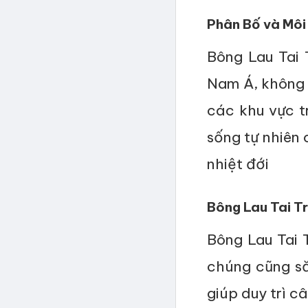
Phân Bố và Môi
Bông Lau Tai
Nam Á, không l
các khu vực t
sống tự nhiên 
nhiệt đới
Bông Lau Tai Tr
Bông Lau Tai 
chúng cũng să
giúp duy trì c