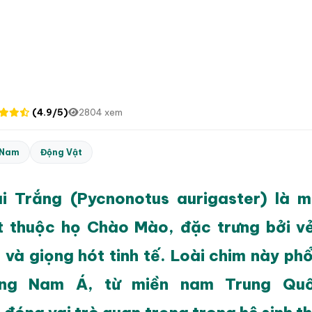
(4.9/5)
2804 xem
 Nam
Động Vật
i Trắng (Pycnonotus aurigaster) là m
t thuộc họ Chào Mào, đặc trưng bởi v
 và giọng hót tinh tế. Loài chim này phổ
ng Nam Á, từ miền nam Trung Qu