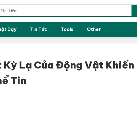
hật Dạy
Tin Tức
Tools
Other
t Kỳ Lạ Của Động Vật Khiến
ể Tin