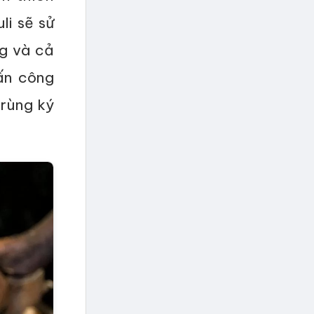
li sẽ sử
ng và cả
ấn công
trùng ký