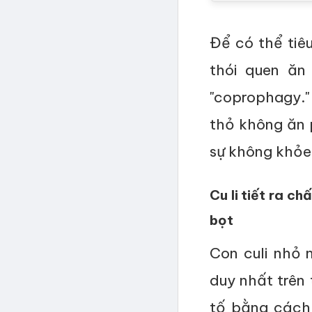
Để có thể tiêu
thói quen ăn
"coprophagy."
thỏ không ăn 
sự không khỏe 
Cu li tiết ra c
bọt
Con culi nhỏ 
duy nhất trên 
tố bằng cách 