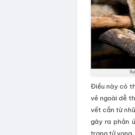
Sự
Điều này có t
vẻ ngoài dễ th
vết cắn từ nhữ
gây ra phản ứ
trạng tử vong.