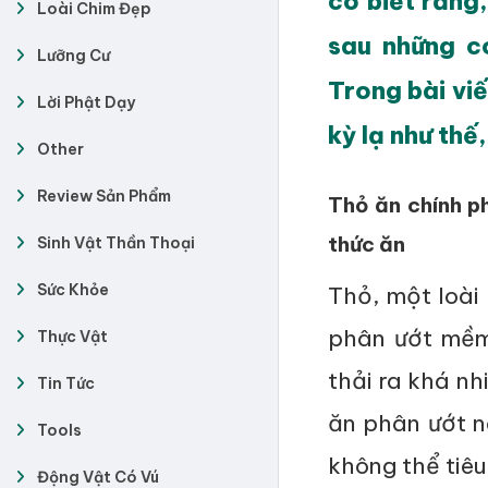
có biết rằng
Loài Chim Đẹp
sau những c
Lưỡng Cư
Trong bài vi
Lời Phật Dạy
kỳ lạ như thế
Other
Review Sản Phẩm
Thỏ ăn chính ph
thức ăn
Sinh Vật Thần Thoại
Sức Khỏe
Thỏ, một loài
phân ướt mềm
Thực Vật
thải ra khá n
Tin Tức
ăn phân ướt n
Tools
không thể tiêu
Động Vật Có Vú