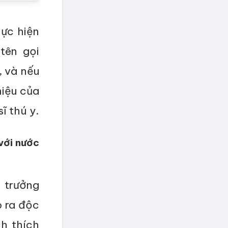
hực hiện
tên gọi
, và nếu
hiệu của
ĩ thú y.
 với nước
h trưởng
o ra độc
h thích