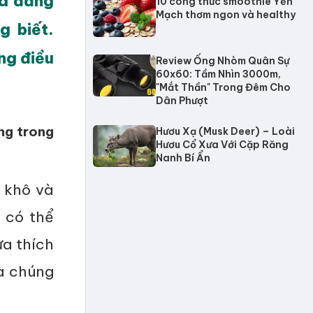
ứa đằng
10 công thức smoothie Yến
Mạch thơm ngon và healthy
g biết.
ng điều
Review Ống Nhòm Quân Sự
60x60: Tầm Nhìn 3000m,
"Mắt Thần" Trong Đêm Cho
Dân Phượt
ng trong
Hươu Xạ (Musk Deer) – Loài
Hươu Cổ Xưa Với Cặp Răng
Nanh Bí Ẩn
n khô và
 có thể
ưa thích
mà chúng