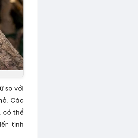
ữ so với
nhỏ. Các
, có thể
ến tình