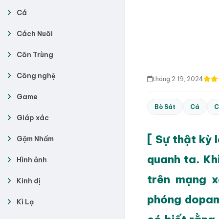
Cá
Cách Nuôi
Côn Trùng
Công nghệ
tháng 2 19, 2024
Game
Bò Sát
Cá
C
Giáp xác
[ Sự thật kỳ 
Gặm Nhấm
quanh ta. Kh
Hình ảnh
trên mạng x
Kinh dị
phóng dopam
Kì Lạ