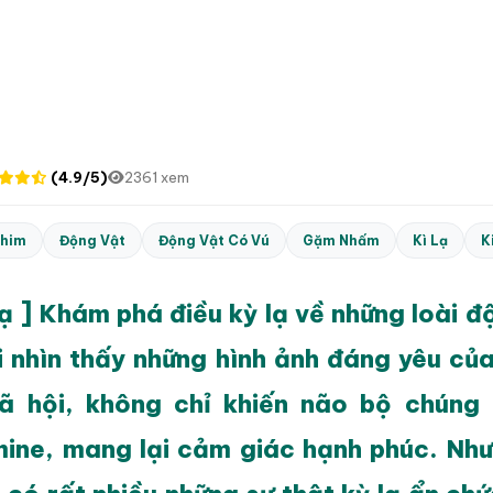
(4.9/5)
2361 xem
him
Động Vật
Động Vật Có Vú
Gặm Nhấm
Kì Lạ
K
lạ ] Khám phá điều kỳ lạ về những loài đ
i nhìn thấy những hình ảnh đáng yêu củ
ã hội, không chỉ khiến não bộ chúng 
ine, mang lại cảm giác hạnh phúc. Nh