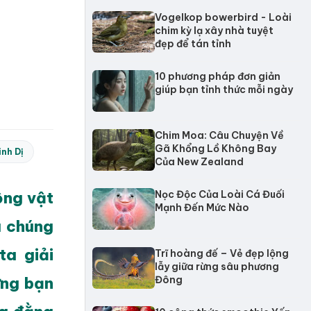
Vogelkop bowerbird - Loài
chim kỳ lạ xây nhà tuyệt
đẹp để tán tỉnh
10 phương pháp đơn giản
giúp bạn tỉnh thức mỗi ngày
Chim Moa: Câu Chuyện Về
Gã Khổng Lồ Không Bay
inh Dị
Của New Zealand
ộng vật
Nọc Độc Của Loài Cá Đuối
Mạnh Đến Mức Nào
a chúng
ta giải
Trĩ hoàng đế – Vẻ đẹp lộng
lẫy giữa rừng sâu phương
ưng bạn
Đông