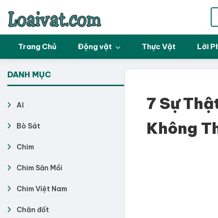
Trang Chủ
Động vật
Thực Vật
Lời P
DANH MỤC
7 Sự Thậ
AI
Không Th
Bò Sát
Chim
Chim Săn Mồi
Chim Việt Nam
Chân đốt