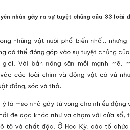
yên nhân gây ra sự tuyệt chủng của 33 loài 
ong những vật nuôi phổ biến nhất, nhưng í
ng có thể đóng góp vào sự tuyệt chủng của
ế giới. Với bản năng săn mồi mạnh mẽ, 
vào các loài chim và động vật có vú như
uột đồng, sóc và thỏ.
 ý là mèo nhà gây tử vong cho nhiều động 
mối đe dọa khác như va chạm với cửa sổ, t
, ô tô và chất độc. Ở Hoa Kỳ, các tổ chức