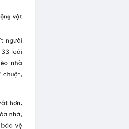
động vật
t người
 33 loài
mèo nhà
 chuột,
vật hơn,
òa nhà,
 bảo vệ