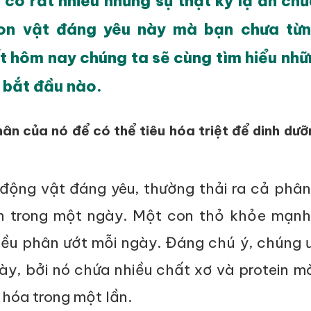
, có rất nhiều những sự thật kỳ lạ ẩn ch
on vật đáng yêu này mà bạn chưa từn
ết hôm nay chúng ta sẽ cùng tìm hiểu nhữ
, bắt đầu nào.
ân của nó để có thể tiêu hóa triệt để dinh dưỡ
 động vật đáng yêu, thường thải ra cả phâ
 trong một ngày. Một con thỏ khỏe mạnh
hiều phân ướt mỗi ngày. Đáng chú ý, chúng 
ày, bởi nó chứa nhiều chất xơ và protein 
 hóa trong một lần.