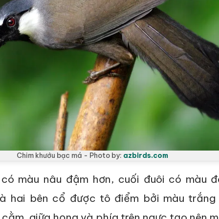
Chim khướu bạc má - Photo by:
azbirds.com
 có màu nâu đậm hơn, cuối đuôi có màu đ
và hai bên cổ được tô điểm bởi màu trắng 
 cằm, giữa họng và phía trên ngực tạo nên 