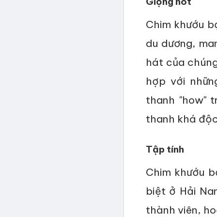
Giọng hót
Chim khướu bạ
du dương, man
hát của chúng
hợp với nhữn
thanh "how" t
thanh khá độc
Tập tính
Chim khướu b
biệt ở Hải Na
thành viên, ho