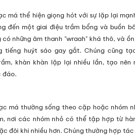
c má thể hiện giọng hót với sự lặp lại mạ
g đến một giai điệu trầm bổng và buồn bã
 có những âm thanh "wraah" khá thô, và ồn
g tiếng huýt sáo gay gắt. Chúng cũng tạ
rầm, khàn khàn lặp lại nhiều lần, tạo nên
 đáo.
ạc má thường sống theo cặp hoặc nhóm n
m, nơi các nhóm nhỏ có thể tập hợp từ hà
ặc đôi khi nhiều hơn. Chúng thường hợp tác