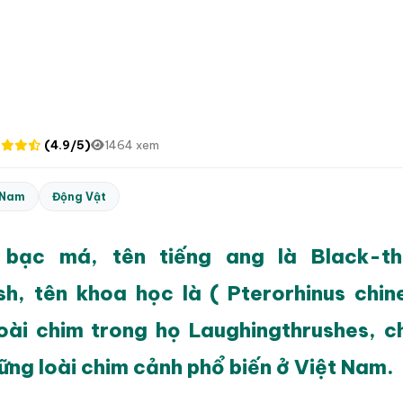
(4.9/5)
1464 xem
 Nam
Động Vật
 bạc má, tên tiếng ang là Black-th
sh, tên khoa học là ( Pterorhinus chine
oài chim trong họ Laughingthrushes, c
ững loài chim cảnh phổ biến ở Việt Nam.