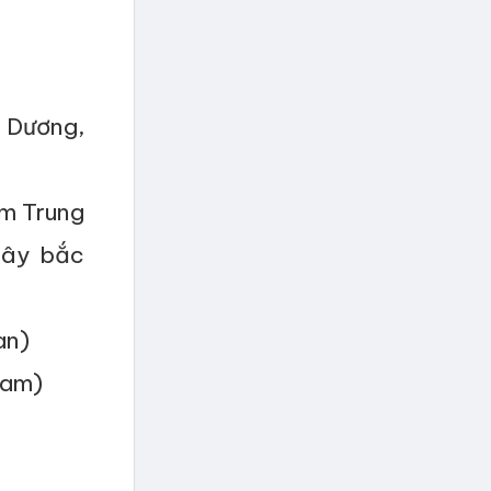
g Dương,
am Trung
tây bắc
an)
Nam)