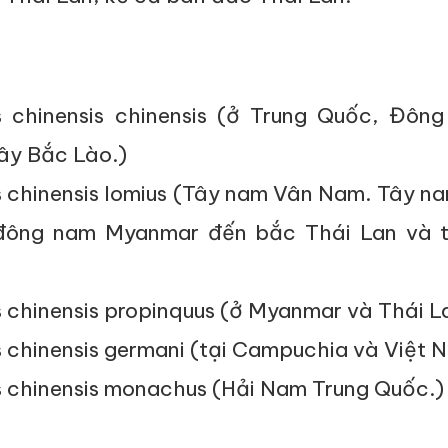
s chinensis chinensis (ở Trung Quốc, Đôn
Tây Bắc Lào.)
s chinensis lomius (Tây nam Vân Nam. Tây n
đông nam Myanmar đến bắc Thái Lan và 
s chinensis propinquus (ở Myanmar và Thái L
s chinensis germani (tại Campuchia và Việt 
s chinensis monachus (Hải Nam Trung Quốc.)