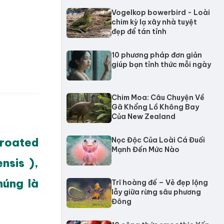
Vogelkop bowerbird - Loài
chim kỳ lạ xây nhà tuyệt
đẹp để tán tỉnh
10 phương pháp đơn giản
giúp bạn tỉnh thức mỗi ngày
Chim Moa: Câu Chuyện Về
Gã Khổng Lồ Không Bay
Của New Zealand
roated
Nọc Độc Của Loài Cá Đuối
Mạnh Đến Mức Nào
nsis ),
húng là
Trĩ hoàng đế – Vẻ đẹp lộng
lẫy giữa rừng sâu phương
Đông