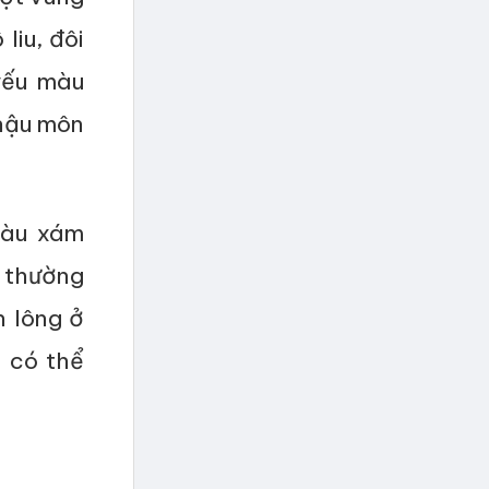
liu, đôi
yếu màu
 hậu môn
màu xám
n thường
n lông ở
 có thể