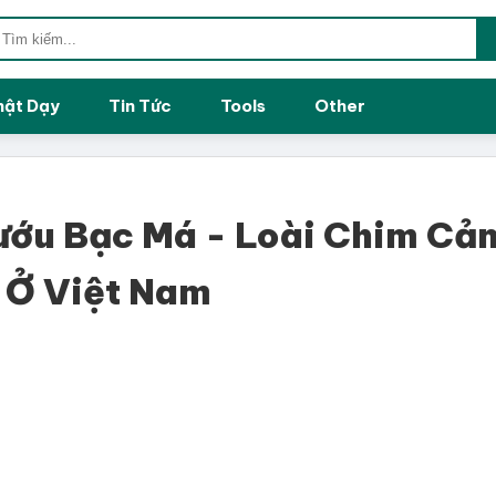
hật Dạy
Tin Tức
Tools
Other
ớu Bạc Má - Loài Chim Cả
 Ở Việt Nam