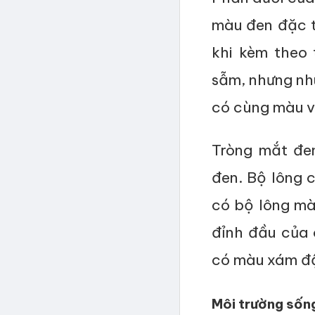
màu đen đặc tr
khi kèm theo
sẫm, nhưng nh
có cùng màu vớ
Tròng mắt đe
đen. Bộ lông c
có bộ lông màu
đỉnh đầu của
có màu xám đ
Môi trường sốn