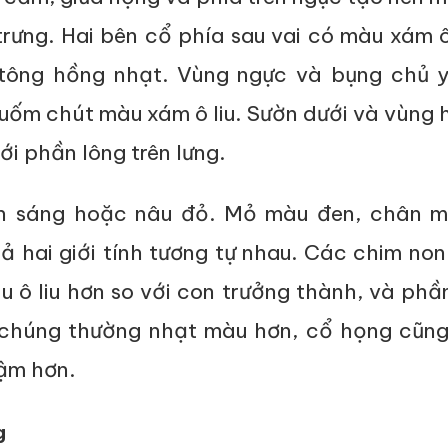
ưng. Hai bên cổ phía sau vai có màu xám ô 
 tông hồng nhạt. Vùng ngực và bụng chủ 
uốm chút màu xám ô liu. Sườn dưới và vùng
i phần lông trên lưng.
n sáng hoặc nâu đỏ. Mỏ màu đen, chân 
ả hai giới tính tương tự nhau. Các chim no
 ô liu hơn so với con trưởng thành, và phầ
 chúng thường nhạt màu hơn, cổ họng cũng
ậm hơn.
g