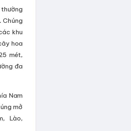
 thường
p. Chúng
 các khu
cây hoa
25 mét,
rường đa
hía Nam
húng mở
, Lào,