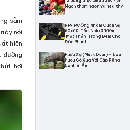
10 công thức smoothie Yến
Mạch thơm ngon và healthy
ông sẫm
Review Ống Nhòm Quân Sự
 này nói
60x60: Tầm Nhìn 3000m,
"Mắt Thần" Trong Đêm Cho
Dân Phượt
uất hiện
t đường
Hươu Xạ (Musk Deer) – Loài
Hươu Cổ Xưa Với Cặp Răng
hút hơi
Nanh Bí Ẩn