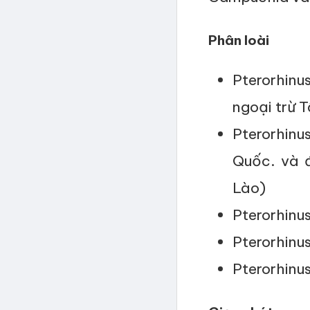
Phân loài
Pterorhinu
ngoại trừ 
Pterorhinu
Quốc. và 
Lào)
Pterorhinu
Pterorhinu
Pterorhinu