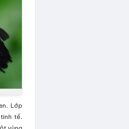
en. Lớp
tinh tế.
một vùng