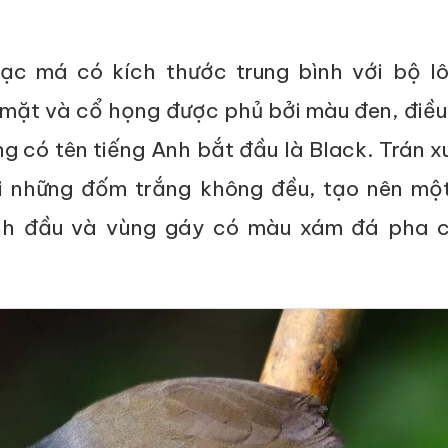
ạc má có kích thước trung bình với bộ l
 mặt và cổ họng được phủ bởi màu đen, điều
ng có tên tiếng Anh bắt đầu là Black. Trán x
i những đốm trắng không đều, tạo nên mộ
nh đầu và vùng gáy có màu xám đá pha c