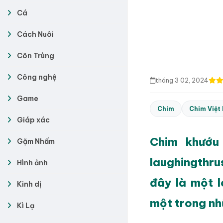
Cá
Cách Nuôi
Côn Trùng
Công nghệ
tháng 3 02, 2024
Game
Chim
Chim Việt
Giáp xác
Chim khướu
Gặm Nhấm
laughingthru
Hình ảnh
đây là một l
Kinh dị
một trong nh
Kì Lạ