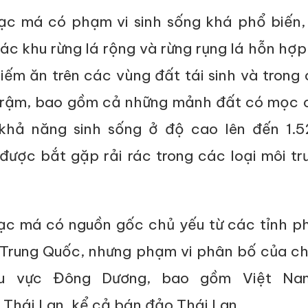
ạc má có phạm vi sinh sống khá phổ biến,
các khu rừng lá rộng và rừng rụng lá hỗn hợ
iếm ăn trên các vùng đất tái sinh và trong
i rậm, bao gồm cả những mảnh đất có mọc 
 khả năng sinh sống ở độ cao lên đến 1.5
được bắt gặp rải rác trong các loại môi t
ạc má có nguồn gốc chủ yếu từ các tỉnh p
Trung Quốc, nhưng phạm vi phân bố của c
u vực Đông Dương, bao gồm Việt Nam
Thái Lan, kể cả bán đảo Thái Lan.