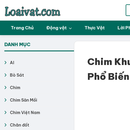
Trang Chủ
Động vật
Thực Vật
Lời P
DANH MỤC
Chim Khư
AI
Phổ Biến
Bò Sát
Chim
Chim Săn Mồi
Chim Việt Nam
Chân đốt