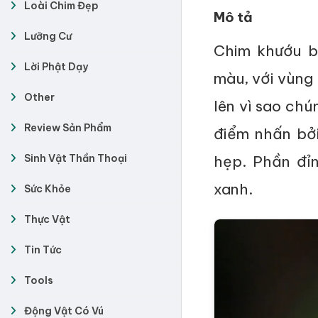
Loài Chim Đẹp
Mô tả
Lưỡng Cư
Chim khướu b
Lời Phật Dạy
màu, với vùng
Other
lên vì sao chú
Review Sản Phẩm
điểm nhấn bở
Sinh Vật Thần Thoại
hẹp. Phần đỉ
xanh.
Sức Khỏe
Thực Vật
Tin Tức
Tools
Động Vật Có Vú