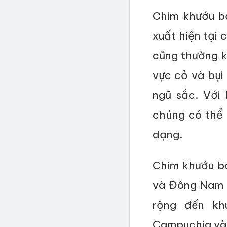
Chim khướu b
xuất hiện tại 
cũng thường k
vực cỏ và bụ
ngũ sắc. Với
chúng có thể 
dạng.
Chim khướu b
và Đông Nam 
rộng đến kh
Campuchia và 