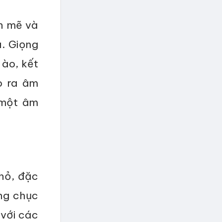
nh mẽ và
. Giọng
 ào, kết
o ra âm
 một âm
hỏ, đặc
ng chục
 với các