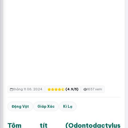
tháng 11 06, 2024
(4.9/5)
1857 xem
Động Vật
Giáp Xác
Kì Lạ
Tôm tít (Odontodactylus