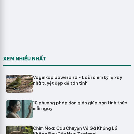
XEM NHIỀU NHẤT
Vogelkop bowerbird - Loài chim kỳ lạ xây
nhà tuyệt đẹp để tán tỉnh
10 phương pháp đơn giản giúp bạn tỉnh thức
mỗi ngày
Chim Moa: Câu Chuyện Về Gã Khổng Lồ