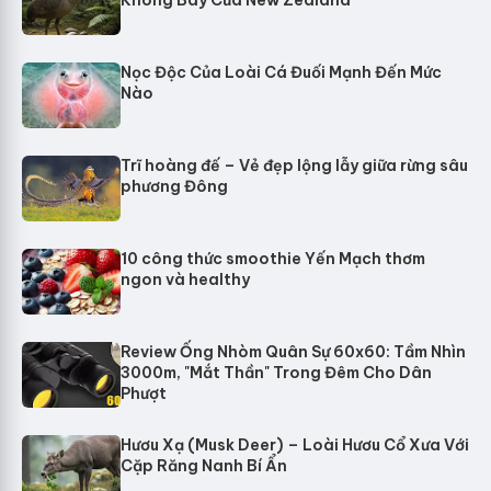
Không Bay Của New Zealand
Nọc Độc Của Loài Cá Đuối Mạnh Đến Mức
Nào
Trĩ hoàng đế – Vẻ đẹp lộng lẫy giữa rừng sâu
phương Đông
10 công thức smoothie Yến Mạch thơm
ngon và healthy
Review Ống Nhòm Quân Sự 60x60: Tầm Nhìn
3000m, "Mắt Thần" Trong Đêm Cho Dân
Phượt
Hươu Xạ (Musk Deer) – Loài Hươu Cổ Xưa Với
Cặp Răng Nanh Bí Ẩn