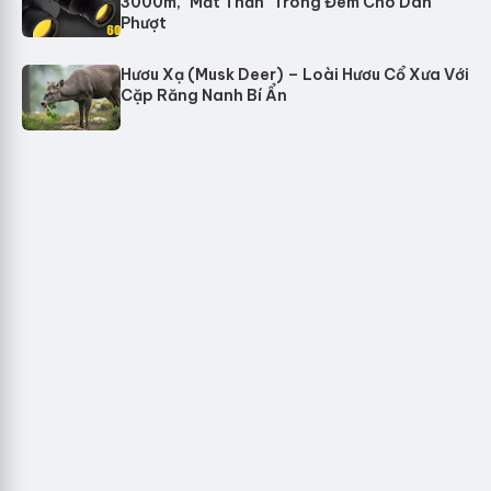
3000m, "Mắt Thần" Trong Đêm Cho Dân
Phượt
Hươu Xạ (Musk Deer) – Loài Hươu Cổ Xưa Với
Cặp Răng Nanh Bí Ẩn