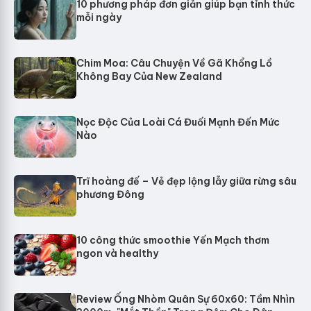
10 phương pháp đơn giản giúp bạn tỉnh thức
mỗi ngày
Chim Moa: Câu Chuyện Về Gã Khổng Lồ
Không Bay Của New Zealand
Nọc Độc Của Loài Cá Đuối Mạnh Đến Mức
Nào
Trĩ hoàng đế – Vẻ đẹp lộng lẫy giữa rừng sâu
phương Đông
10 công thức smoothie Yến Mạch thơm
ngon và healthy
Review Ống Nhòm Quân Sự 60x60: Tầm Nhìn