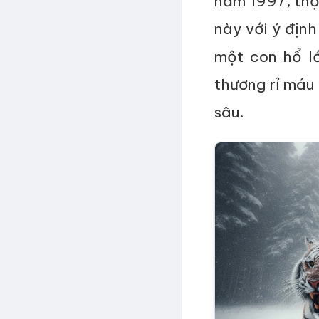
năm 1997, thợ
này với ý địn
một con hổ lớ
thương rỉ máu
sâu.