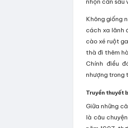
nhọn cắn sâu v
Không giống n
cách xa lãnh đ
cào xé ruột g
thà đi thêm hà
Chính điều đ
nhượng trong t
Truyền thuyết b
Giữa những câ
là câu chuyện