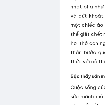
nhạt pha nhữn
và dứt khoát.
một chiếc áo 
thể giết chết 
hơi thở con n
thản bước qu
thức với cả th
Bậc thầy săn m
Cuộc sống của
sức mạnh mà 