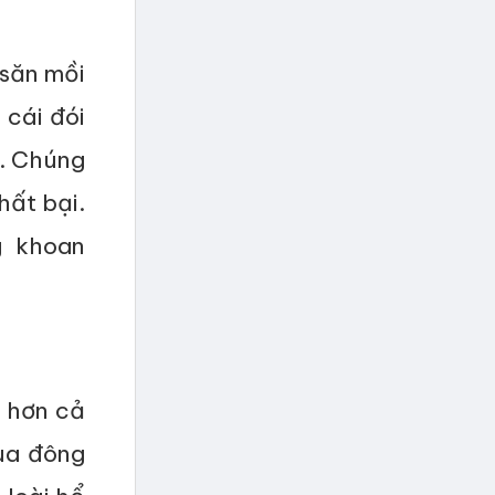
 săn mồi
 cái đói
n. Chúng
hất bại.
g khoan
 hơn cả
ùa đông