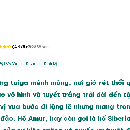
(4.9/5)
2868 xem
Vật Có Vú
Kì Lạ
Kinh Dị
ng taiga mênh mông, nơi gió rét thổi 
ao vô hình và tuyết trắng trải dài đến t
 vị vua bước đi lặng lẽ nhưng mang tro
đảo. Hổ Amur, hay còn gọi là hổ Siberia