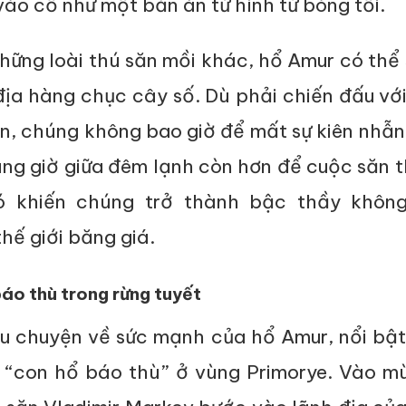
ào cổ như một bản án tử hình từ bóng tối.
hững loài thú săn mồi khác, hổ Amur có thể
ịa hàng chục cây số. Dù phải chiến đấu với
an, chúng không bao giờ để mất sự kiên nhẫ
ng giờ giữa đêm lạnh còn hơn để cuộc săn t
ó khiến chúng trở thành bậc thầy khôn
hế giới băng giá.
áo thù trong rừng tuyết
u chuyện về sức mạnh của hổ Amur, nổi bật
 “con hổ báo thù” ở vùng Primorye. Vào m