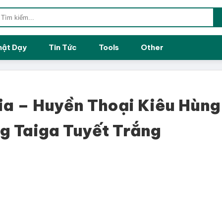
hật Dạy
Tin Tức
Tools
Other
ia – Huyền Thoại Kiêu Hùng
g Taiga Tuyết Trắng