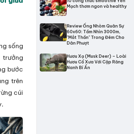
ối giữa
10 công thức smoothie Yến
Mạch thơm ngon và healthy
Review Ống Nhòm Quân Sự
60x60: Tầm Nhìn 3000m,
"Mắt Thần" Trong Đêm Cho
Dân Phượt
ứng sống
 trưởng
Hươu Xạ (Musk Deer) – Loài
Hươu Cổ Xưa Với Cặp Răng
Nanh Bí Ẩn
ưng bước
ng trên
rừng cúi
y.