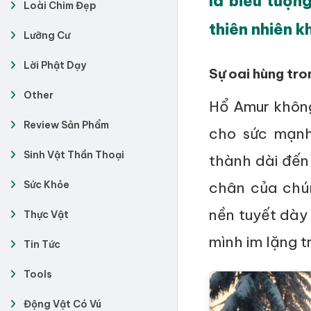
là biểu tượn
Loài Chim Đẹp
thiên nhiên k
Lưỡng Cư
Lời Phật Dạy
Sự oai hùng tro
Other
Hổ Amur không
Review Sản Phẩm
cho sức mạnh
Sinh Vật Thần Thoại
thành dài đến
Sức Khỏe
chân của chú
nền tuyết dày 
Thực Vật
mình im lặng t
Tin Tức
Tools
Động Vật Có Vú