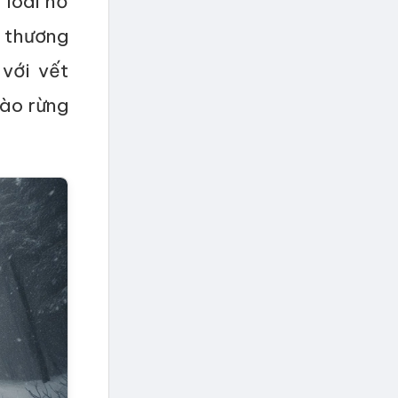
 loài hổ
g thương
với vết
vào rừng