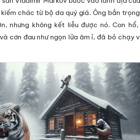
 săn Vladimir Markov bước vào lãnh địa của
h kiếm chác từ bộ da quý giá. Ông bắn trọn
n, nhưng không kết liễu được nó. Con hổ, 
 và cơn đau như ngọn lửa âm ỉ, đã bỏ chạy 