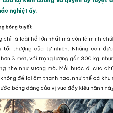
g của sự kiên cường và quyền uy tuyệt đ
hắc nghiệt ấy.
ng bóng tuyết
 chỉ là loài hổ lớn nhất mà còn là minh ch
 tối thượng của tự nhiên. Những con đực
 hơn 3 mét, với trọng lượng gần 300 kg, nh
ng nhẹ như sương mờ. Mỗi bước đi của chú
không để lại âm thanh nào, như thể cả khu 
rước bóng dáng của vị vua đầy kiêu hãnh nà