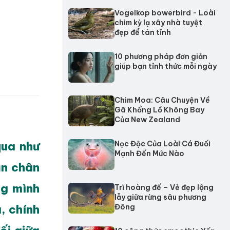
Vogelkop bowerbird - Loài
chim kỳ lạ xây nhà tuyệt
đẹp để tán tỉnh
10 phương pháp đơn giản
giúp bạn tỉnh thức mỗi ngày
Chim Moa: Câu Chuyện Về
Gã Khổng Lồ Không Bay
Của New Zealand
qua như
Nọc Độc Của Loài Cá Đuối
Mạnh Đến Mức Nào
ận chân
ng mình
Trĩ hoàng đế – Vẻ đẹp lộng
lẫy giữa rừng sâu phương
, chính
Đông