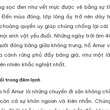
g sọc đen như vết mực được vẽ bằng sự tĩ
 Đến mùa đông, lớp lông ấy trở nên dày h
choàng quyền uy giúp chúng chống lại cái 
mọi sinh vật yếu đuối. Những ngày trời âm 4
gười đóng băng giữa không trung, hổ Amur 
a cánh rừng phủ đầy băng giá, như một lờ
iên nhiên khắc nghiệt nhất.
ồi trong đêm lạnh
 hổ Amur là những chuyến đi săn không chỉ
còn cả sự khôn ngoan và kiên nhẫn. Chún