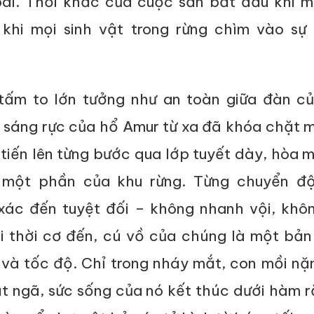
bãi. Thời khắc của cuộc săn bắt đầu khi 
khi mọi sinh vật trong rừng chìm vào sự 
tấm to lớn tưởng như an toàn giữa đàn củ
 sáng rực của hổ Amur từ xa đã khóa chặt m
tiến lên từng bước qua lớp tuyết dày, hòa 
 một phần của khu rừng. Từng chuyển đ
ác đến tuyệt đối – không nhanh vội, không
i thời cơ đến, cú vồ của chúng là một bản
và tốc độ. Chỉ trong nháy mắt, con mồi nặ
ật ngã, sức sống của nó kết thúc dưới hàm 