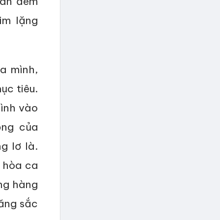
màn đêm
im lặng
a mình,
ục tiêu.
mình vào
ộng của
 lơ là.
 hòa ca
ng hàng
răng sắc