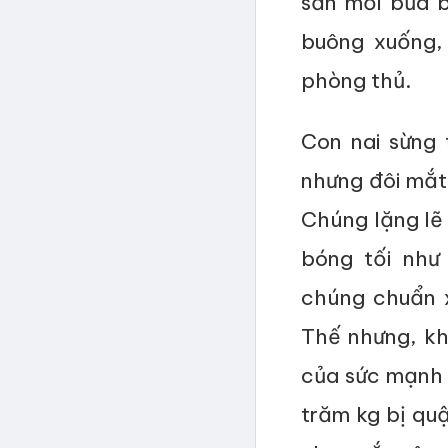
săn mồi bừa 
buông xuống, 
phòng thủ.
Con nai sừng 
nhưng đôi mắt
Chúng lặng lẽ 
bóng tối như
chúng chuẩn x
Thế nhưng, kh
của sức mạnh 
trăm kg bị qu