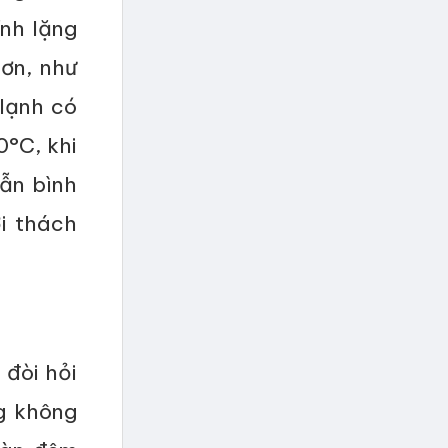
nh lặng
ơn, như
lạnh có
0°C, khi
vẫn bình
i thách
 đòi hỏi
g không