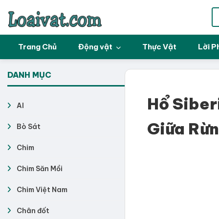
Trang Chủ
Động vật
Thực Vật
Lời P
DANH MỤC
Hổ Siber
AI
Giữa Rừn
Bò Sát
Chim
Chim Săn Mồi
Chim Việt Nam
Chân đốt