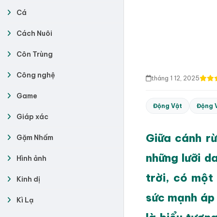
Cá
Cách Nuôi
Côn Trùng
Công nghệ
tháng 1 12, 2025
Game
Động Vật
Động 
Giáp xác
Giữa cánh rừ
Gặm Nhấm
những lưỡi d
Hình ảnh
trời, có một
Kinh dị
sức mạnh áp 
Kì Lạ