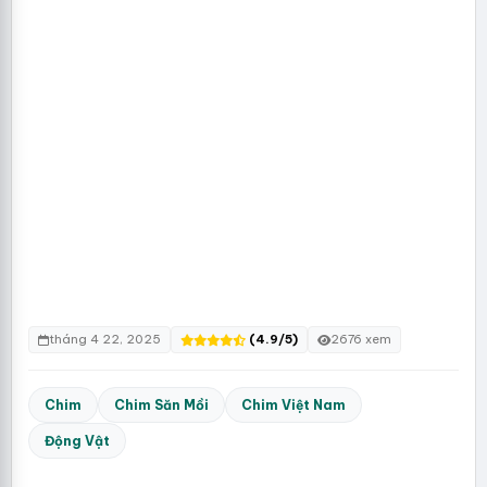
tháng 4 22, 2025
(4.9/5)
2676 xem
Chim
Chim Săn Mồi
Chim Việt Nam
Động Vật