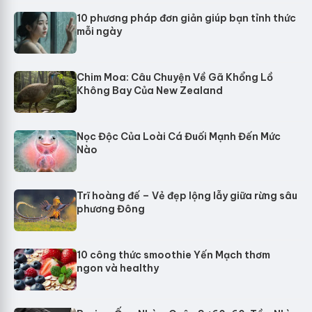
10 phương pháp đơn giản giúp bạn tỉnh thức
mỗi ngày
Chim Moa: Câu Chuyện Về Gã Khổng Lồ
Không Bay Của New Zealand
Nọc Độc Của Loài Cá Đuối Mạnh Đến Mức
Nào
Trĩ hoàng đế – Vẻ đẹp lộng lẫy giữa rừng sâu
phương Đông
10 công thức smoothie Yến Mạch thơm
ngon và healthy