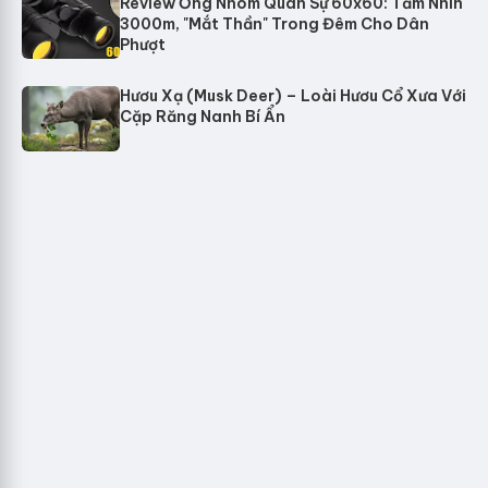
Review Ống Nhòm Quân Sự 60x60: Tầm Nhìn
3000m, "Mắt Thần" Trong Đêm Cho Dân
Phượt
Hươu Xạ (Musk Deer) – Loài Hươu Cổ Xưa Với
Cặp Răng Nanh Bí Ẩn