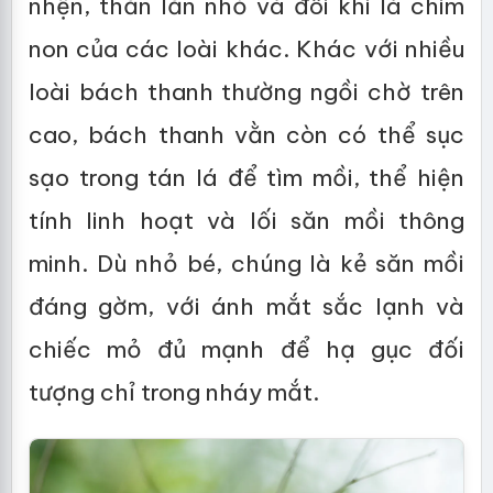
nhện, thằn lằn nhỏ và đôi khi là chim
non của các loài khác. Khác với nhiều
loài bách thanh thường ngồi chờ trên
cao, bách thanh vằn còn có thể sục
sạo trong tán lá để tìm mồi, thể hiện
tính linh hoạt và lối săn mồi thông
minh. Dù nhỏ bé, chúng là kẻ săn mồi
đáng gờm, với ánh mắt sắc lạnh và
chiếc mỏ đủ mạnh để hạ gục đối
tượng chỉ trong nháy mắt.