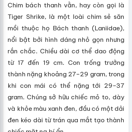
Chim bách thanh vằn, hay còn gọi là
Tiger Shrike, là một loài chim sẻ săn
mồi thuộc họ Bách thanh (Laniidae),
nổi bật bởi hình dáng nhỏ gọn nhưng
rắn chắc. Chiều dài cơ thể dao động
từ 17 đến 19 cm. Con trống trưởng
thành nặng khoảng 27–29 gram, trong
khi con mái có thể nặng tới 29–37
gram. Chúng sở hữu chiếc mỏ to, dày
và khỏe màu xanh đen, đầu có một dải
đen kéo dài từ trán qua mắt tạo thành
chiếc mặt nạ bí ẩn.