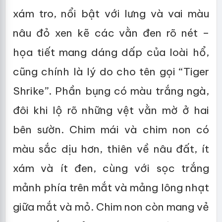
xám tro, nổi bật với lưng và vai màu
nâu đỏ xen kẽ các vằn đen rõ nét –
họa tiết mang dáng dấp của loài hổ,
cũng chính là lý do cho tên gọi “Tiger
Shrike”. Phần bụng có màu trắng ngà,
đôi khi lộ rõ những vệt vằn mờ ở hai
bên sườn. Chim mái và chim non có
màu sắc dịu hơn, thiên về nâu đất, ít
xám và ít đen, cùng với sọc trắng
mảnh phía trên mắt và mảng lông nhạt
giữa mắt và mỏ. Chim non còn mang vẻ