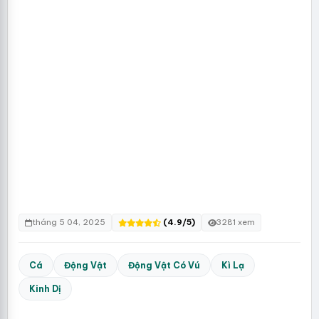
tháng 5 04, 2025
(4.9/5)
3281 xem
Cá
Động Vật
Động Vật Có Vú
Kì Lạ
Kinh Dị