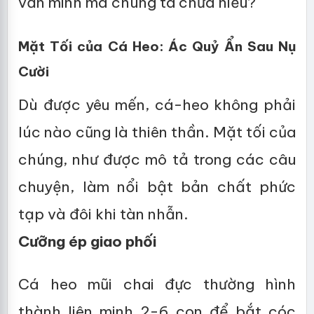
văn minh mà chúng ta chưa hiểu?
Mặt Tối của Cá Heo: Ác Quỷ Ẩn Sau Nụ
Cười
Dù được yêu mến, cá-heo không phải
lúc nào cũng là thiên thần. Mặt tối của
chúng, như được mô tả trong các câu
chuyện, làm nổi bật bản chất phức
tạp và đôi khi tàn nhẫn.
Cưỡng ép giao phối
Cá heo mũi chai đực thường hình
thành liên minh 2-6 con để bắt cóc