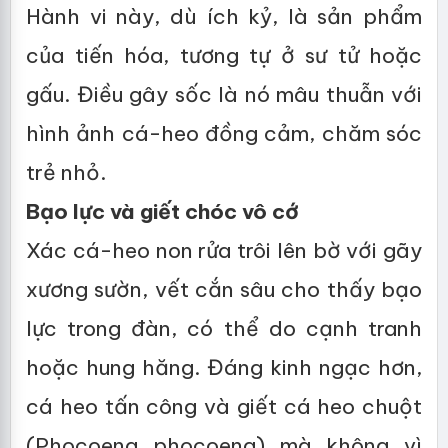
Hành vi này, dù ích kỷ, là sản phẩm
của tiến hóa, tương tự ở sư tử hoặc
gấu. Điều gây sốc là nó mâu thuẫn với
hình ảnh cá-heo đồng cảm, chăm sóc
trẻ nhỏ.
Bạo lực và giết chóc vô cớ
Xác cá-heo non rửa trôi lên bờ với gãy
xương sườn, vết cắn sâu cho thấy bạo
lực trong đàn, có thể do cạnh tranh
hoặc hung hăng. Đáng kinh ngạc hơn,
cá heo tấn công và giết cá heo chuột
(Phocoena phocoena) mà không vì