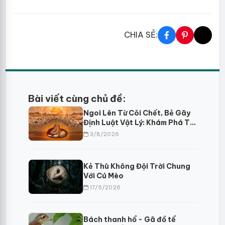
CHIA SẺ:
Bài viết cùng chủ đề:
Ngoi Lên Từ Cõi Chết, Bẻ Gãy
Định Luật Vật Lý: Khám Phá Trí
Tuệ Sinh Tồn Của Choi Choi Ai
3/8/2026
Cập
Kẻ Thù Không Đội Trời Chung
Với Cú Mèo
17/5/2026
Bách thanh hổ - Gã đồ tể