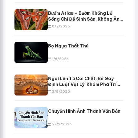
Bướm Atlas – Bướm Khổng Lồ
Sống Chỉ Để Sinh Sản, Không Ăn
Uống
8/7/2025
Bọ Ngựa Thất Thủ
1/6/2025
Ngoi Lên Từ Cõi Chết, Bẻ Gãy
Định Luật Vật Lý: Khám Phá Trí
Tuệ Sinh Tồn Của Choi Choi Ai
3/8/2026
Cập
Chuyển Hình Ảnh Thành Văn Bản
27/2/2026