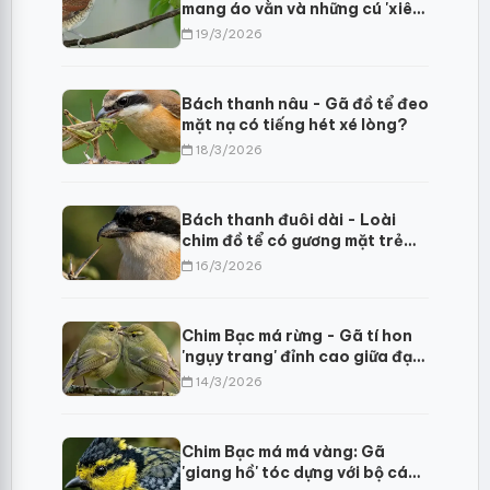
mang áo vằn và những cú 'xiên'
mồi đáng sợ?
19/3/2026
Bách thanh nâu - Gã đồ tể đeo
mặt nạ có tiếng hét xé lòng?
18/3/2026
Bách thanh đuôi dài - Loài
chim đồ tể có gương mặt trẻ
thơ
16/3/2026
Chim Bạc má rừng - Gã tí hon
'ngụy trang' đỉnh cao giữa đại
ngàn Himalaya
14/3/2026
Chim Bạc má má vàng: Gã
'giang hồ' tóc dựng với bộ cánh