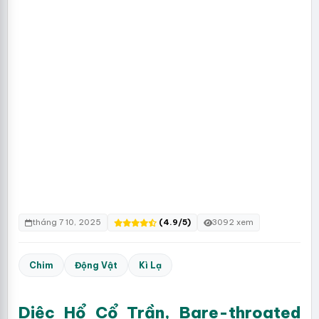
tháng 7 10, 2025
(4.9/5)
3092 xem
Chim
Động Vật
Kì Lạ
Diệc Hổ Cổ Trần, Bare-throated