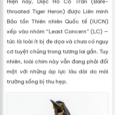
Hiện nay, Diệc Hổ Cổ Trần (Bare-
throated Tiger Heron) được Liên minh
Bảo tồn Thiên nhiên Quốc tế (IUCN)
xếp vào nhóm “Least Concern” (LC) —
tức là loài ít bị đe dọa và chưa có nguy
cơ tuyệt chủng trong tương lai gần. Tuy
nhiên, loài chim này vẫn đang phải đối
mặt với những áp lực lâu dài do môi
trường sống bị thu hẹp.