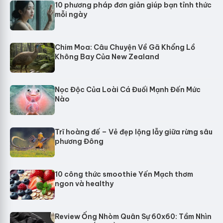
10 phương pháp đơn giản giúp bạn tỉnh thức
mỗi ngày
Chim Moa: Câu Chuyện Về Gã Khổng Lồ
Không Bay Của New Zealand
Nọc Độc Của Loài Cá Đuối Mạnh Đến Mức
Nào
Trĩ hoàng đế – Vẻ đẹp lộng lẫy giữa rừng sâu
phương Đông
10 công thức smoothie Yến Mạch thơm
ngon và healthy
Review Ống Nhòm Quân Sự 60x60: Tầm Nhìn