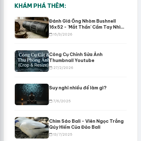
KHÁM PHÁ THÊM:
Đánh Giá Ống Nhòm Bushnell
16x52 - 'Mắt Thần' Cầm Tay Nhìn
Xa 8000m - Giá Rẻ Vô Đối
15/3/2026
Công Cụ Chỉnh Sửa Ảnh
Thumbnail Youtube
27/2/2026
Suy nghĩ nhiều để làm gì?
7/6/2025
Chim Sáo Bali - Viên Ngọc Trắng
Qúy Hiếm Của Đảo Bali
13/7/2025