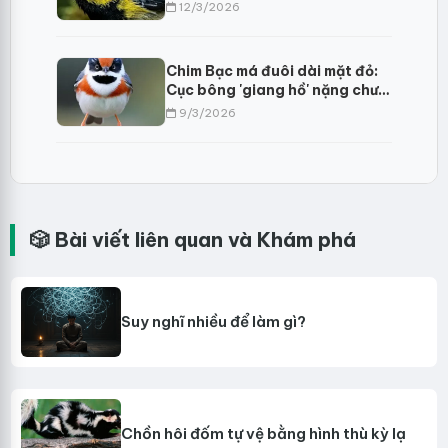
thêu hoa dệt gấm
12/3/2026
Chim Bạc má đuôi dài mặt đỏ:
Cục bông 'giang hồ' nặng chưa
đầy mười gram?
9/3/2026
🎲 Bài viết liên quan và Khám phá
Suy nghĩ nhiều để làm gì?
Chồn hôi đốm tự vệ bằng hình thù kỳ lạ