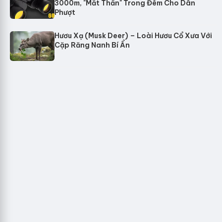
3000m, "Mắt Thần" Trong Đêm Cho Dân
Phượt
Hươu Xạ (Musk Deer) – Loài Hươu Cổ Xưa Với
Cặp Răng Nanh Bí Ẩn