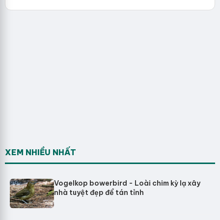
XEM NHIỀU NHẤT
Vogelkop bowerbird - Loài chim kỳ lạ xây
nhà tuyệt đẹp để tán tỉnh