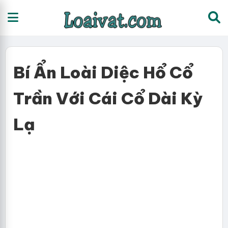
Bí Ẩn Loài Diệc Hổ Cổ
Trần Với Cái Cổ Dài Kỳ
Lạ