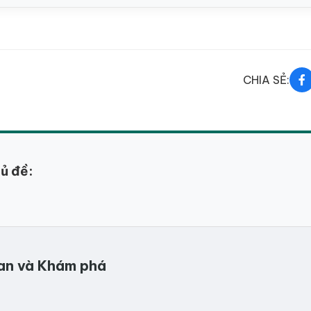
CHIA SẺ:
hủ đề:
quan và Khám phá