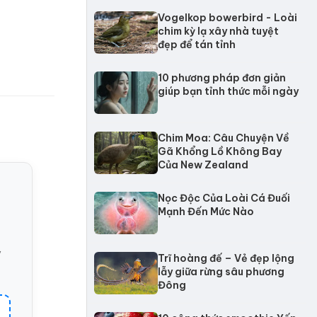
Vogelkop bowerbird - Loài
chim kỳ lạ xây nhà tuyệt
đẹp để tán tỉnh
10 phương pháp đơn giản
giúp bạn tỉnh thức mỗi ngày
Chim Moa: Câu Chuyện Về
Gã Khổng Lồ Không Bay
Của New Zealand
Nọc Độc Của Loài Cá Đuối
Mạnh Đến Mức Nào
ỳ
Trĩ hoàng đế – Vẻ đẹp lộng
lẫy giữa rừng sâu phương
Đông