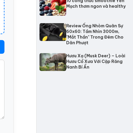
10 công thức smoothie Yến
Mạch thơm ngon và healthy
Review Ống Nhòm Quân Sự
60x60: Tầm Nhìn 3000m,
"Mắt Thần" Trong Đêm Cho
Dân Phượt
Hươu Xạ (Musk Deer) – Loài
Hươu Cổ Xưa Với Cặp Răng
Nanh Bí Ẩn