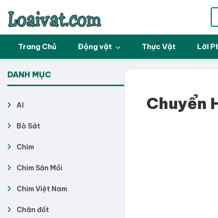
Trang Chủ
Động vật
Thực Vật
Lời P
DANH MỤC
Chuyển H
AI
Bò Sát
Chim
Chim Săn Mồi
Chim Việt Nam
Chân đốt