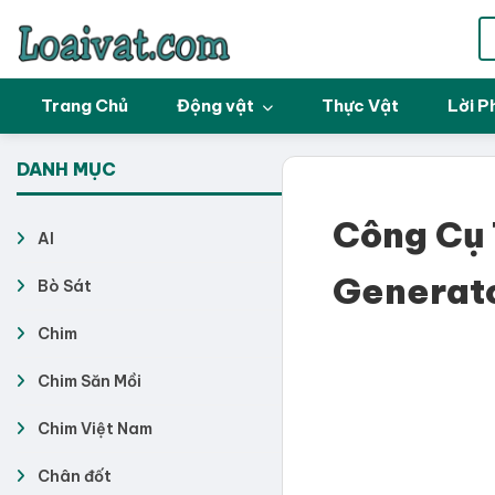
Trang Chủ
Động vật
Thực Vật
Lời P
DANH MỤC
Công Cụ
AI
Generat
Bò Sát
Chim
Chim Săn Mồi
Chim Việt Nam
Chân đốt