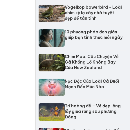
Vogelkop bowerbird - Loài
chim kỳ lạ xây nhà tuyệt
đẹp để tán tỉnh
10 phương pháp đơn giản
giúp bạn tỉnh thức mỗi ngày
Chim Moa: Câu Chuyện Về
Gã Khổng Lồ Không Bay
Của New Zealand
Nọc Độc Của Loài Cá Đuối
Mạnh Đến Mức Nào
Trĩ hoàng đế – Vẻ đẹp lộng
lẫy giữa rừng sâu phương
Đông