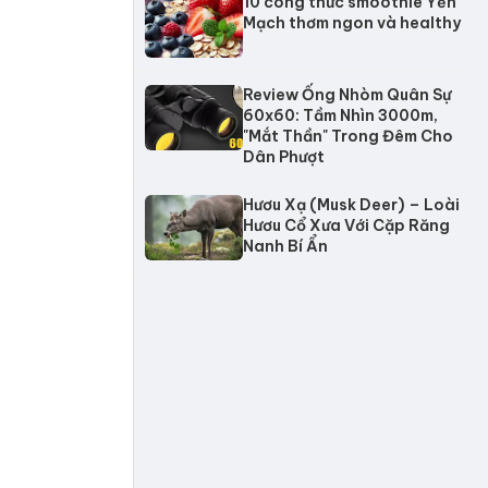
10 công thức smoothie Yến
Mạch thơm ngon và healthy
Review Ống Nhòm Quân Sự
60x60: Tầm Nhìn 3000m,
"Mắt Thần" Trong Đêm Cho
Dân Phượt
Hươu Xạ (Musk Deer) – Loài
Hươu Cổ Xưa Với Cặp Răng
Nanh Bí Ẩn