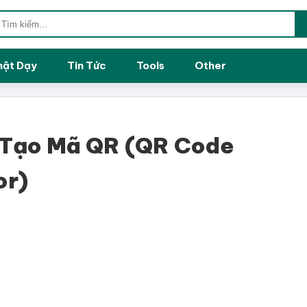
hật Dạy
Tin Tức
Tools
Other
 Tạo Mã QR (QR Code
or)