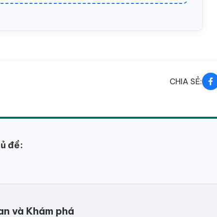
CHIA SẺ:
hủ đề:
quan và Khám phá